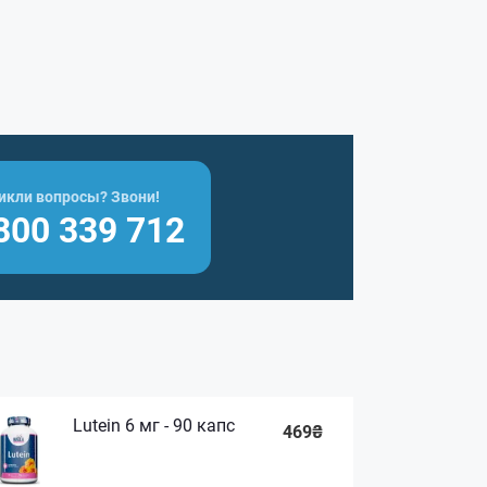
икли вопросы? Звони!
800 339 712
Lutein 6 мг - 90 капс
469₴