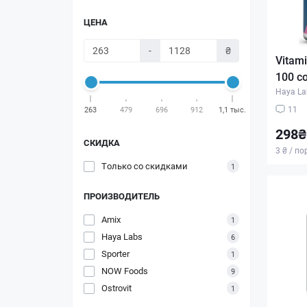
ЦЕНА
-
₴
Vitami
100 с
Haya La
11
263
479
696
912
1,1 тыс.
298₴
СКИДКА
3 ₴ / п
Только со cкидками
1
ПРОИЗВОДИТЕЛЬ
Amix
1
Haya Labs
6
Sporter
1
NOW Foods
9
Ostrovit
1