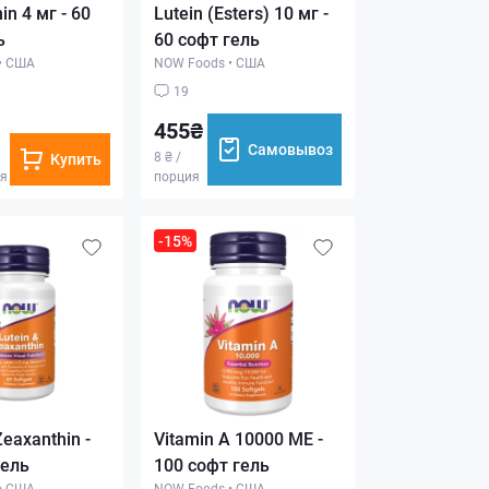
in 4 мг - 60
Lutein (Esters) 10 мг -
ь
60 софт гель
•
США
NOW Foods
•
США
19
455₴
Самовывоз
8 ₴ /
Купить
ия
порция
-15%
Zeaxanthin -
Vitamin A 10000 МЕ -
гель
100 софт гель
•
США
NOW Foods
•
США