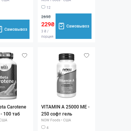
12
269₴
229₴
Самовывоз
Самовывоз
3 ₴ /
порция
eta Carotene
VITAMIN A 25000 МЕ -
 - 100 таб
250 софт гель
США
NOW Foods
•
США
4