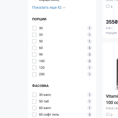
4
Показать еще 42
ПОРЦИИ
355₴
30
4 ₴ /
1
порция
33
1
50
1
60
5
90
3
100
5
120
1
250
1
ФАСОВКА
30 капс
1
Vitam
50 таб
1
100 с
60 капс
1
Haya La
60 софт гель
3
0