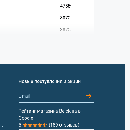
475₴
807₴
387₴
607₴
725₴
Новые поступления и акции
одим дополнительный источник витаминов
ве этой категории продукции, является
Рейтинг магазина Belok.ua в
Google
5
(189 отзывов)
лы