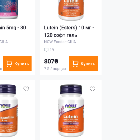
in 5mg - 30
Lutein (Esters) 10 мг -
120 софт гель
США
NOW Foods
•
США
19
807₴
Купить
Купить
ия
7 ₴ / порция