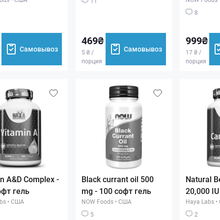
11
8
469₴
999₴
Самовывоз
Самовывоз
5 ₴ /
17 ₴ /
порция
порция
in A&D Complex -
Black currant oil 500
Natural B
офт гель
mg - 100 софт гель
20,000 IU
bs
•
США
NOW Foods
•
США
Haya Labs
•
5
2