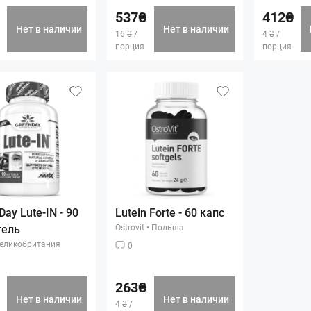
537₴
412₴
Нет в наличии
Нет в наличии
16 ₴ /
4 ₴ /
порция
порция
ay Lute-IN - 90
Lutein Forte - 60 капс
гель
Ostrovit
•
Польша
еликобритания
0
263₴
Нет в наличии
Нет в наличии
4 ₴ /