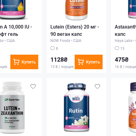
n A 10,000 IU -
Lutein (Esters) 20 мг -
Astaxanth
офт гель
90 веган капс
капс
bs
•
США
NOW Foods
•
США
Haya Labs
•
8
15
1128₴
475₴
Купить
Купить
орция
13 ₴ / порция
16 ₴ / порц