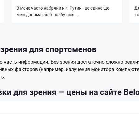
В мене часто набряки ніг. Рутин - це єдине що
Дл
мені допомагає їх позбутися. ..
ко
 зрения для спортсменов
часть информации. Без зрения достаточно сложно реализов
ативных факторов (например, излучения монитора компьютер
ть.
ки для зрения — цены на сайте Bel