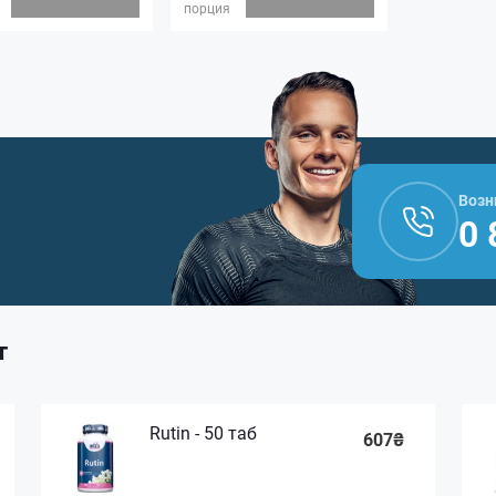
порция
Возн
0 
т
Rutin - 50 таб
607₴