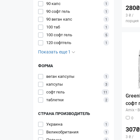
90 капс
1
280₴
90 софт гель
1
3 ₴ /
90 веган капс
1
порция
100 таб
1
100 софт гель
5
120 софтгель
1
Показать еще 1
ФОРМА
веган капсулы
1
капсулы
3
софт гель
11
GreenD
таблетки
2
софт 
Amix
•
В
СТРАНА ПРОИЗВОДИТЕЛЬ
0
Украина
1
307₴
Великобритания
1
3 ₴ /
Польша
1