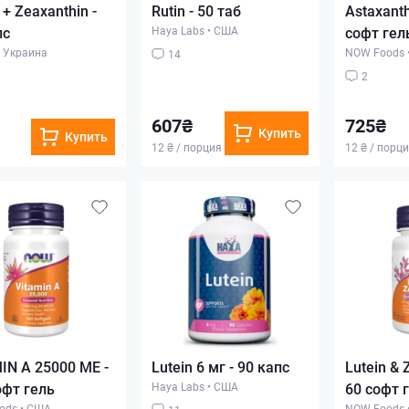
 + Zeaxanthin -
Rutin - 50 таб
Astaxanth
пс
Haya Labs
•
США
софт гел
Украина
NOW Foods
14
2
607₴
725₴
Купить
Купить
12 ₴ / порция
12 ₴ / порц
IN A 25000 МЕ -
Lutein 6 мг - 90 капс
Lutein & 
офт гель
Haya Labs
•
США
60 софт 
ods
•
США
NOW Foods