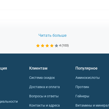
Читать больше
4 (103)
зрения
ция
Клиентам
Популярное
ртсменам и людям, ведущим активный образ жизни, необх
ния.
Система скидок
Аминокислоты
аненных компонентов, который используется в производст
м компонентом имеют следующие свойства:
Доставка и оплата
Протеин
Вопросы и ответы
Гейнеры
зрастом;
циальности
.
Контакты и адреса
Витамины и минера