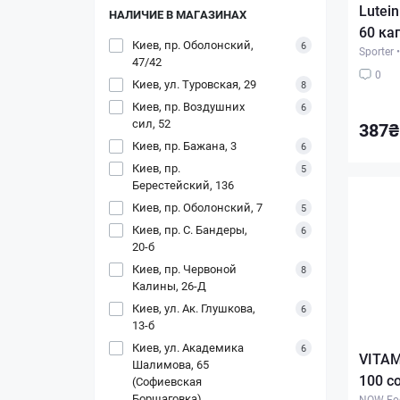
Lutein
НАЛИЧИЕ В МАГАЗИНАХ
60 ка
Киев, пр. Оболонский,
6
Sporter
•
47/42
0
Киев, ул. Туровская, 29
8
Киев, пр. Воздушних
6
сил, 52
387₴
Киев, пр. Бажана, 3
6
Киев, пр.
5
Берестейский, 136
Киев, пр. Оболонский, 7
5
Киев, пр. С. Бандеры,
6
20-б
Киев, пр. Червоной
8
Калины, 26-Д
Киев, ул. Ак. Глушкова,
6
13-б
Киев, ул. Академика
6
VITAM
Шалимова, 65
100 с
(Софиевская
Борщаговка)
NOW Fo