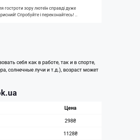
я гостроти зору лютеїн справді дуже
рисний! Спробуйте і переконайтесь! ..
ать себя как в работе, так и в спорте,
а, солнечные лучи и т.д.), возраст может
ok.ua
Цена
298₴
1128₴