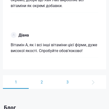
вітаміни як окремі добавки.
Діана
Вітамін А, як і всі інші вітаміни цієї фірми, дуже
високої якості. Спробуйте обов'язково!
1
2
3
Блог