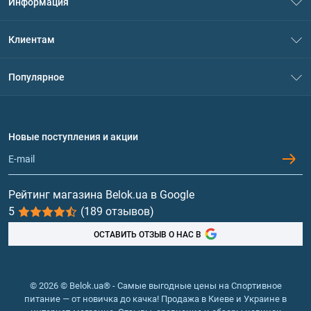
Информация
О нас
Клиентам
Контакты
Система скидок
Популярное
Политика конфиденциальности
Доставка и оплата
Аминокислоты
Договор присоединения
Вопросы и ответы
Протеин
Новые поступления и акции
Обмен и возврат
Контакты и адреса магазинов
Гейнеры
Витамины и минералы
Рейтинг магазина Belok.ua в Google
5
(189 отзывов)
Рыбий жир, жирные кислоты
ОСТАВИТЬ ОТЗЫВ О НАС В
© 2026 © Belok.ua® - Самые выгодные цены на Спортивное
питание — от новичка до качка! Продажа в Киеве и Украине в