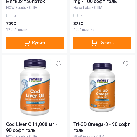
мягких таблеток
mg - 100 софт гель
NOW Foods
•
США
Haya Labs
•
США
18
15
709₴
378₴
12 ₴ / порция
4 ₴ / порция
Купить
Купить
Cod Liver Oil 1,000 мг -
Tri-3D Omega-3 - 90 софт
90 софт гель
гель
NOW Foods
•
США
NOW Foods
•
США