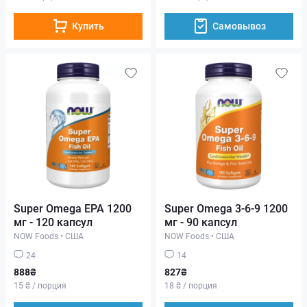
Купить
Самовывоз
Super Omega EPA 1200
Super Omega 3-6-9 1200
мг - 120 капсул
мг - 90 капсул
NOW Foods
•
США
NOW Foods
•
США
24
14
888₴
827₴
15 ₴ / порция
18 ₴ / порция