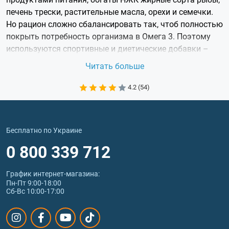
печень трески, растительные масла, орехи и семечки.
Но рацион сложно сбалансировать так, чтоб полностью
покрыть потребность организма в Омега 3. Поэтому
используются спортивные и диетические добавки –
рыбий жир в капсулах, препарат Omega 3.
Читать больше
Значение жирных
4.2 (54)
ненасыщенных кислот (Омега 3)
для организма
Бесплатно по Украине
Для здоровья, хорошего самочувствия, поддержания
0 800 339 712
работоспособности нужны жирные кислоты Омега 3 6
9:
График интернет‑магазина:
омега 3 являются строительным материалом для
Пн-Пт 9:00-18:00
клеток различных органов и систем, регулируют
Сб-Вс 10:00-17:00
уровень сахара в крови, благотворно влияют на
состояние сосудов, работу сердца;
омега 6 полезны для укрепления костей скелета,