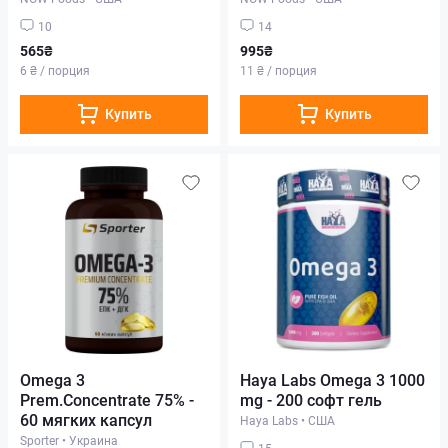
10
14
565₴
995₴
6 ₴ / порция
11 ₴ / порция
Купить
Купить
Omega 3
Haya Labs Omega 3 1000
Prem.Concentrate 75% -
mg - 200 софт гель
60 мягких капсул
Haya Labs
•
США
Sporter
•
Украина
15