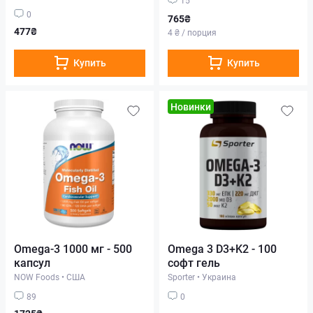
0
765₴
477₴
4 ₴ / порция
Купить
Купить
Новинки
Omega-3 1000 мг - 500
Omega 3 D3+K2 - 100
капсул
софт гель
NOW Foods
•
США
Sporter
•
Украина
89
0