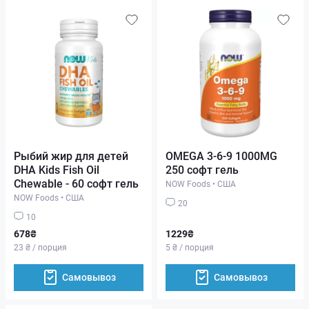
Рыбий жир для детей
OMEGA 3-6-9 1000MG
DHA Kids Fish Oil
250 софт гель
Chewable - 60 софт гель
NOW Foods
•
США
NOW Foods
•
США
20
10
678₴
1229₴
23 ₴ / порция
5 ₴ / порция
Самовывоз
Самовывоз