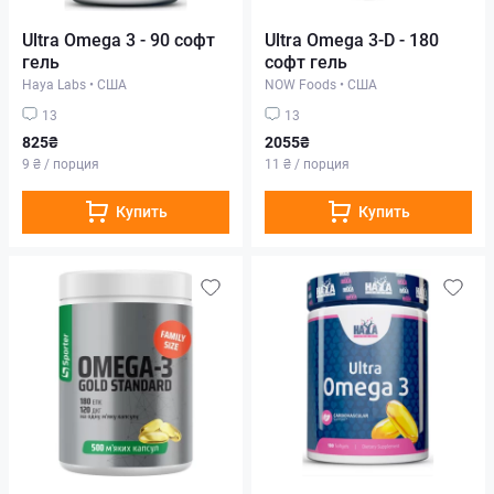
Ultra Omega 3 - 90 софт
Ultra Omega 3-D - 180
гель
софт гель
Haya Labs
•
США
NOW Foods
•
США
13
13
825₴
2055₴
9 ₴ / порция
11 ₴ / порция
Купить
Купить