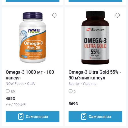
Omega-3 1000 мг - 100
Omega-3 Ultra Gold 55% -
капсул
90 м'яких капсул
NOW Foods
•
США
Sporter
•
Украина
89
0
455₴
569₴
9 ₴ / порция
Самовывоз
Самовывоз