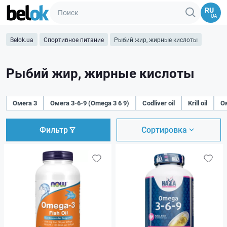
RU
UA
Belok.ua
Спортивное питание
Рыбий жир, жирные кислоты
Рыбий жир, жирные кислоты
Омега 3
Омега 3-6-9 (Omega 3 6 9)
Codliver oil
Krill oil
О
Фильтр
Сортировка