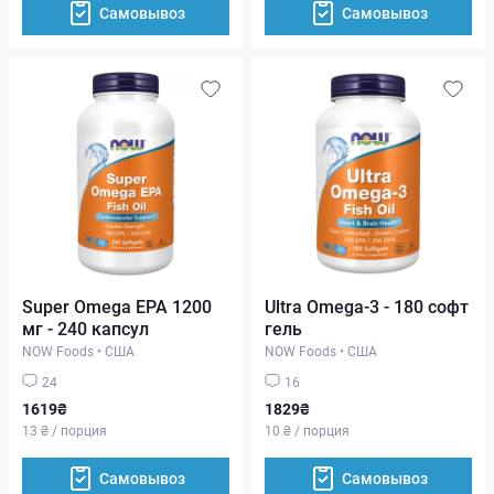
Самовывоз
Самовывоз
Super Omega EPA 1200
Ultra Omega-3 - 180 софт
мг - 240 капсул
гель
NOW Foods
•
США
NOW Foods
•
США
24
16
1619₴
1829₴
13 ₴ / порция
10 ₴ / порция
Самовывоз
Самовывоз