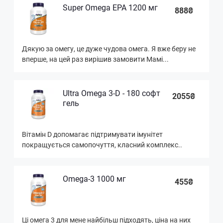
Super Omega EPA 1200 мг
888₴
Дякую за омегу, це дуже чудова омега. Я вже беру не
вперше, на цей раз вирішив замовити Мамі...
Ultra Omega 3-D - 180 софт
2055₴
гель
Вітамін D допомагає підтримувати імунітет
покращується самопочуття, класний комплекс..
Omega-3 1000 мг
455₴
Ці омега 3 для мене найбільш підходять, ціна на них