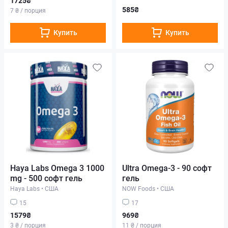
1725₴
585₴
7 ₴ / порция
Купить
Купить
Haya Labs Omega 3 1000
Ultra Omega-3 - 90 софт
mg - 500 софт гель
гель
Haya Labs
•
США
NOW Foods
•
США
15
17
1579₴
969₴
3 ₴ / порция
11 ₴ / порция