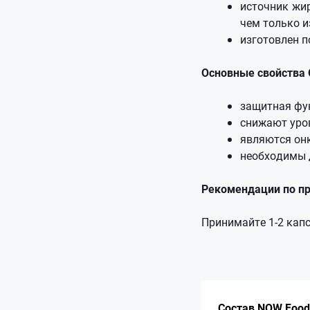
источник жир
чем только и
изготовлен п
Основные свойства 
защитная фу
снижают уров
являются он
необходимы 
Рекомендации по п
Принимайте 1-2 кап
Состав NOW Foods