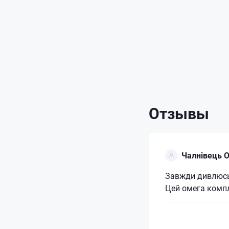
Отзывы
Чалнівець 
Завжди дивлюсь 
Цей омега компл