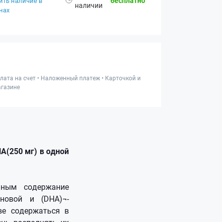
бесплатно
ить наличие в
наличии
нах
лата на счет • Наложенный платеж • Карточкой и
газине
A(250 мг) в одной
нным содержание
новой и (DHA)¬-
ве содержаться в