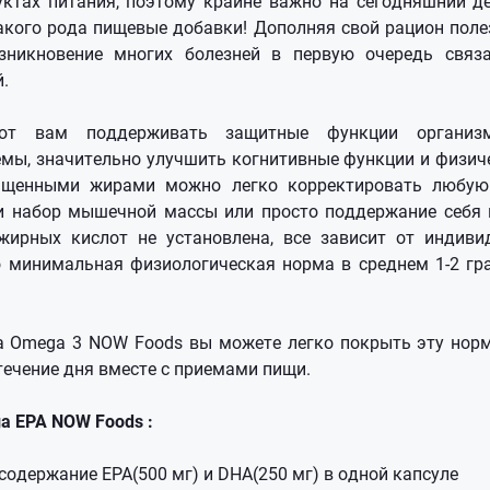
ктах питания, поэтому крайне важно на сегодняшний д
акого рода пищевые добавки! Дополняя свой рацион по
зникновение многих болезней в первую очередь связ
.
ют вам поддерживать защитные функции организ
мы, значительно улучшить когнитивные функции и физич
ыщенными жирами можно легко корректировать любую 
ли набор мышечной массы или просто поддержание себя 
жирных кислот не установлена, все зависит от индиви
о минимальная физиологическая норма в среднем 1-2 г
ra Omega 3 NOW Foods вы можете легко покрыть эту нор
течение дня вместе с приемами пищи.
a EPA NOW Foods :
одержание EPA(500 мг) и DHA(250 мг) в одной капсуле