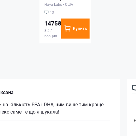
Haya Labs
•
США
13
1475₴
Купить
8 ₴ /
порция
Оксана
на кількість EPA i DHA, чим вище тим краще.
екс саме те що я шукала!