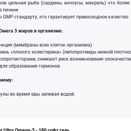
ов цельная рыба (сардины, анчоусы, макрель) что более
з печени
о GMP стандарту, это гарантирует превосходное качество
Омега 3 жиров в организме:
нкция (мембраны всех клеток организма)
ень «плохого холестерина» (липопротеиды низкой плотно
копротекторами, снижают риск возникновения злокачеств
для образования гормонов
риему:
сулы во время еды запивая водой.
 Ultra Omega-3 - 180 софт гель