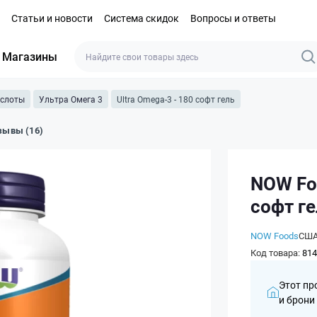
Статьи и новости
Система скидок
Вопросы и ответы
Магазины
ислоты
Ультра Омега 3
Ultra Omega-3 - 180 софт гель
зывы (16)
NOW Foo
софт г
NOW Foods
СШ
Код товара:
814
Этот пр
и брони