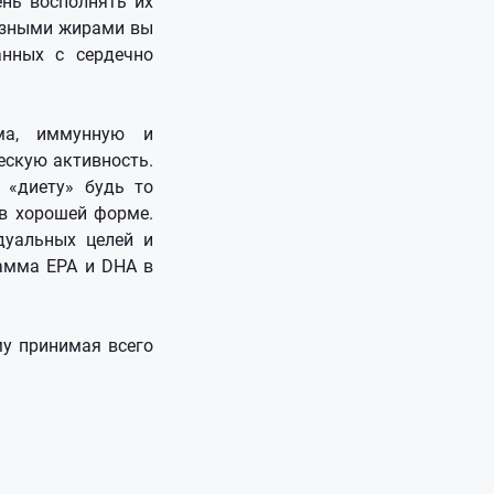
ень восполнять их
лезными жирами вы
анных с сердечно
ма, иммунную и
ескую активность.
«диету» будь то
в хорошей форме.
дуальных целей и
рамма EPA и DHA в
му принимая всего