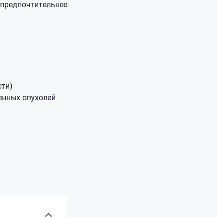
 предпочтительнее
сти)
енных опухолей