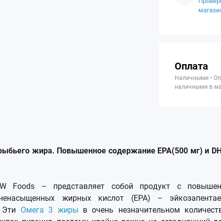
Провер
магази
Оплата
Наличными • Оп
наличными в ма
 рыбьего жира. По
вышенное содержание EPA(500 мг) и DH
W Foods – представляет собой продукт с повыше
ненасыщенных жирных кислот (EPA) – эйкозапентае
. Эти
Омега 3 жиры
в очень незначительном количест