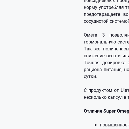
повседневных проду
норму употребляя т
предотвращаете во
сосудистой системой
Омега 3 позволя
гормональную систе
Так же полиненас
снижение веса и и
Точная дозировка 
рациона питания, н
сутки.
С продуктом от Ult
несколько капсул в 
Отличия Super Omeg
повышенное с