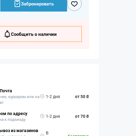
₴
Забронировать
Сообщить о наличии
 Почта
1-2 дня
от 50 ₴
ние, курьером или на
ат
ом по адресу
1-2 дня
от 70 ₴
ка к подъезду
ывоз из магазинов
В