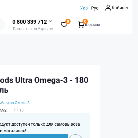
Кабинет
Укр
Рус
0 800 339 712
0
0
Корзина
Бесплатно по Украине
ds Ultra Omega-3 - 180
ель
А
Ультра Омега 3
592
16
одукт доступен только для самовывоза
 в магазинах!