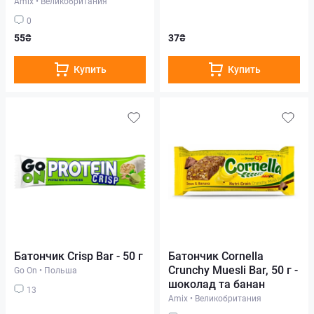
Amix
•
Великобритания
0
55₴
37₴
Купить
Купить
Батончик Crisp Bar - 50 г
Батончик Cornella
Crunchy Muesli Bar, 50 г -
Go On
•
Польша
шоколад та банан
13
Amix
•
Великобритания