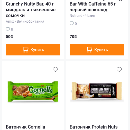
Crunchy Nutty Bar, 40 г -
Bar With Caffeine 65 г
миндаль и тыквенные
черный шоколад
семечки
Nutrend
•
Чехия
Amix
•
Великобритания
0
0
50₴
70₴
Купить
Купить
Батончик Cornella
Батончик Protein Nuts