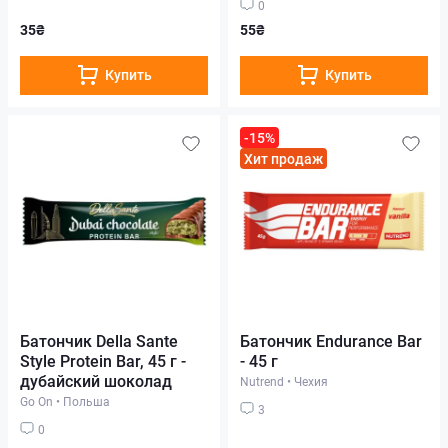
0
35₴
55₴
Купить
Купить
-15%
Хит продаж
Батончик Della Sante
Батончик Endurance Bar
Style Protein Bar, 45 г -
- 45 г
дубайский шоколад
Nutrend
•
Чехия
Go On
•
Польша
3
0