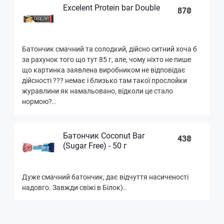
Excelent Protein bar Double
87₴
Батончик смачний та солодкий, дійсно ситний хоча б
за рахунок того що тут 85 г, але, чому ніхто не пише
що картинка заявлена виробником не відповідає
дійсності ??? немає і близько там такої прослойки
журавлини як намальовано, відколи це стало
нормою?..
Батончик Сoconut Bar
43₴
(Sugar Free) - 50 г
Дуже смачний батончик, дає відчуття насиченості
надовго. Завжди свіжі в Білок)..