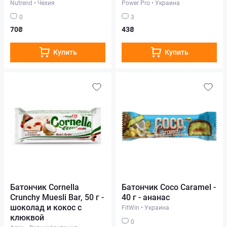
Nutrend
•
Чехия
Power Pro
•
Украина
0
3
70₴
43₴
Купить
Купить
Батончик Cornella
Батончик Coco Caramel -
Crunchy Muesli Bar, 50 г -
40 г - ананас
шоколад и кокос с
FitWin
•
Украина
клюквой
0