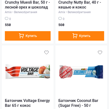
Crunchy Muesli Bar, 50 г -
Crunchy Nutty Bar, 40 г -
лесной орех и шоколад
кешью и кокос
Amix
•
Великобритания
Amix
•
Великобритания
0
0
55₴
50₴
Купить
Купить
Батончик Voltage Energy
Батончик Сoconut Bar
Bar 65 г кокос
(Sugar Free) - 50 г