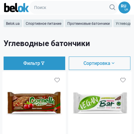
RU
UA
Belok.ua
Спортивное питание
Протеиновые батончики
Углеводны
Углеводные батончики
Фильтр
Сортировка