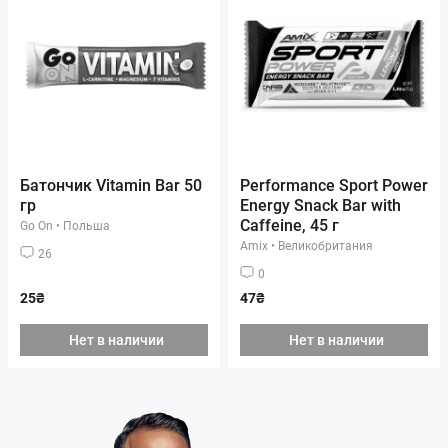
Батончик Vitamin Bar 50
Performance Sport Power
гр
Energy Snack Bar with
Caffeine, 45 г
Go On
•
Польша
Amix
•
Великобритания
26
0
25₴
47₴
Нет в наличии
Нет в наличии