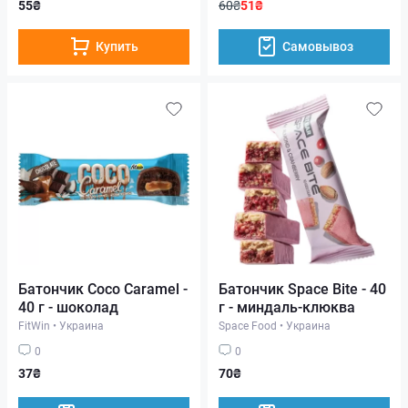
55₴
60₴
51₴
Купить
Самовывоз
Батончик Coco Caramel -
Батончик Space Bite - 40
40 г - шоколад
г - миндаль-клюква
FitWin
•
Украина
Space Food
•
Украина
0
0
37₴
70₴