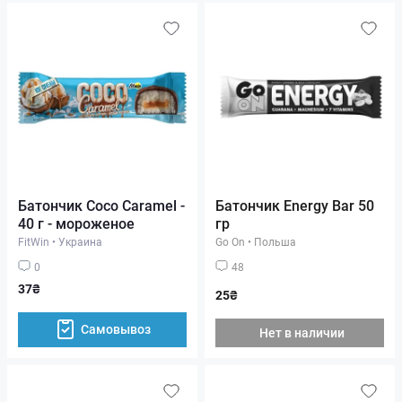
Батончик Coco Caramel -
Батончик Energy Bar 50
40 г - мороженое
гр
FitWin
•
Украина
Go On
•
Польша
0
48
37₴
25₴
Самовывоз
Нет в наличии