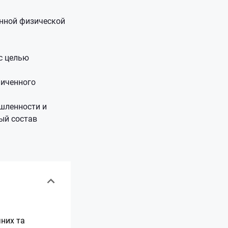
нной физической
с целью
ниченного
ышленности и
ый состав
них та