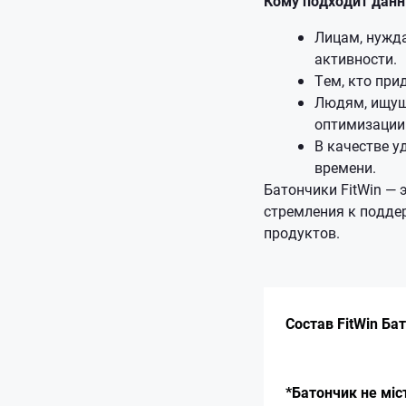
Кому подходит данн
Лицам, нужд
активности.
Тем, кто при
Людям, ищущ
оптимизации 
В качестве у
времени.
Батончики FitWin —
стремления к подде
продуктов.
Состав FitWin Ба
*Батончик не міс