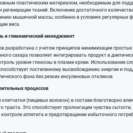
сновным пластическим материалом, необходимым для под
и регенерации тканей. Включение достаточного количества
нению мышечной массы, особенно в условиях регулярных 
ции веса.
ль и гликемический менеджмент
ов разработана с учетом принципов минимизации простых 
ного сахара позволяет интегрировать продукт в диетичес
нтроль уровня глюкозы в плазме крови. Использование с
способствует постепенному высвобождению энергии и по
лического фона без резких инсулиновых откликов.
ительных процессов
 клетчатки (пищевых волокон) в составе благотворно вли
 тракта. Это способствует пролонгации чувства сытости, 
контроле аппетита и предотвращении избыточного потреб