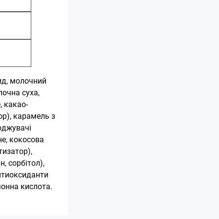
ид, молочний
лочна суха,
, какао-
р), карамель з
оджувачі
не, кокосова
тизатор),
, сорбітол),
антиоксиданти
монна кислота.