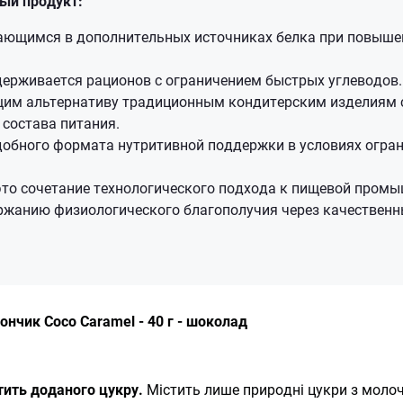
ый продукт:
ающимся в дополнительных источниках белка при повыше
держивается рационов с ограничением быстрых углеводов.
им альтернативу традиционным кондитерским изделиям 
состава питания.
добного формата нутритивной поддержки в условиях огра
 это сочетание технологического подхода к пищевой пром
ржанию физиологического благополучия через качественн
тончик Coco Caramel - 40 г - шоколад
тить доданого цукру.
Містить лише природні цукри з молоч