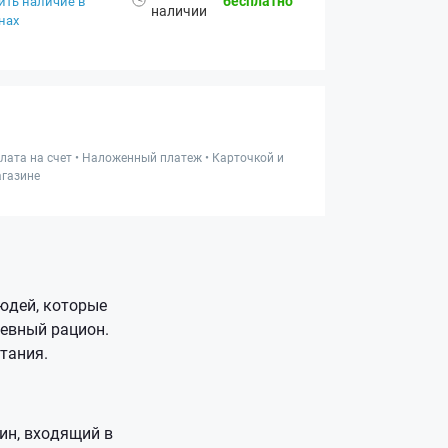
бесплатно
ить наличие в
наличии
нах
лата на счет • Наложенный платеж • Карточкой и
газине
юдей, которые
евный рацион.
итания.
ин, входящий в