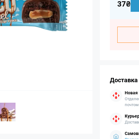
37₴
Доставка
Новая
Отделе
почтом
Курьер
Достав
Самов