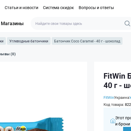
Статьи и новости
Система скидок
Вопросы и ответы
Магазины
ки
Углеводные батончики
Батончик Coco Caramel - 40 г - шоколад
зывы (0)
FitWin 
40 г - 
FitWin
Украина
Код товара:
822
Этот пр
и брони