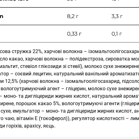
сова стружка 22%, харчові волокна – ізомальтоолігосахар
ло какао, харчові волокна – полідекстроза, сироватка мо
альтит, стевіол глікозиди зі стевії), молоко сухе знежирене
тор – соєвий лецитин, натуральний ванільний ароматизато
 12,5% (харчові волокна – ізомальтоолігосахарид, підсол
), вологоутримуючий агент – гліцерин, молоко сухе знежире
 – моно- та дигліцериди жирних кислот, натуральний арома
ирене, порошок какао 5%, вологоутримуючі агенти (гліцерин
сухе, емульгатор – моно- та дигліцериди жирних кислот, 
о чаю, вітамін E (токоферол)), регулятор кислотності – ли
и горіхів, арахісу, яєць.