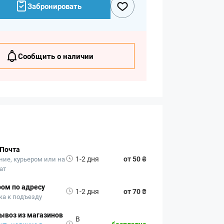
Забронировать
Сообщить о наличии
 Почта
1-2 дня
от 50 ₴
ние, курьером или на
ат
ом по адресу
1-2 дня
от 70 ₴
ка к подъезду
ывоз из магазинов
В