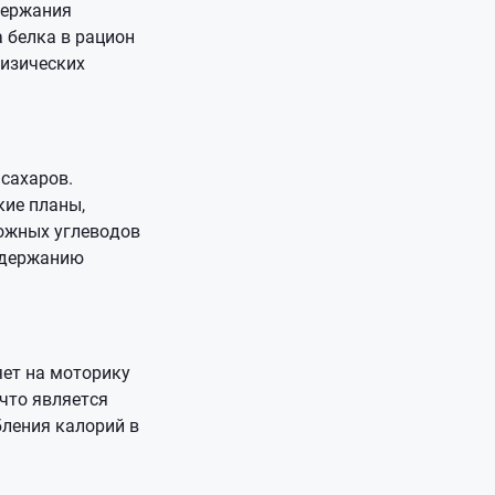
держания
 белка в рацион
физических
сахаров.
кие планы,
ложных углеводов
ддержанию
яет на моторику
что является
ления калорий в