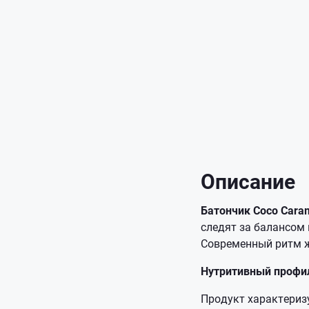
Описание
Батончик Coco Cara
следят за балансом
Современный ритм ж
Нутритивный профил
Продукт характериз