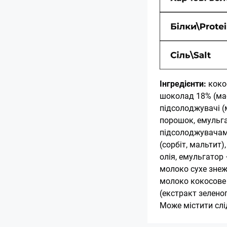
Інгредієнти:
коко
шоколад 18% (мас
підсолоджувачі (м
порошок, емульга
підсолоджувачами
(сорбіт, мальтит
олія, емульгатор
молоко сухе знеж
молоко кокосове 
(екстракт зеленог
Може містити слід