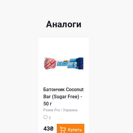
Аналоги
Батончик Сoconut
Bar (Sugar Free) -
50 г
Power Pro
•
Украина
3
43₴
Купить