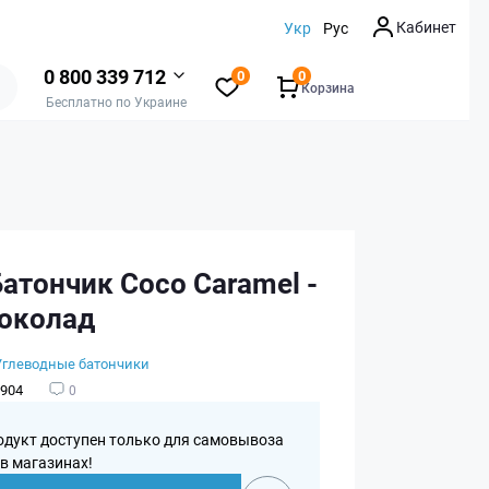
Кабинет
Укр
Рус
0 800 339 712
0
0
Корзина
Бесплатно по Украине
Батончик Coco Caramel -
шоколад
Углеводные батончики
904
0
одукт доступен только для самовывоза
 в магазинах!