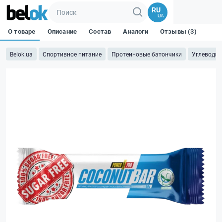
RU
UA
О товаре
Описание
Состав
Аналоги
Отзывы (3)
Belok.ua
Спортивное питание
Протеиновые батончики
Углеводны