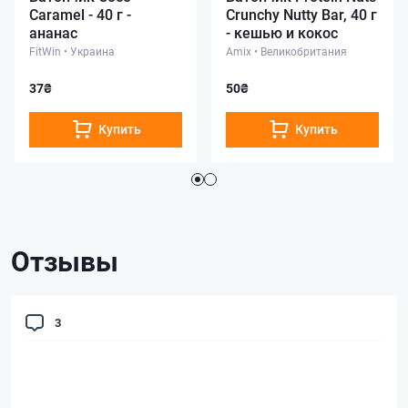
Caramel - 40 г -
Crunchy Nutty Bar, 40 г
ананас
- кешью и кокос
FitWin
•
Украина
Amix
•
Великобритания
37₴
50₴
Купить
Купить
Отзывы
3