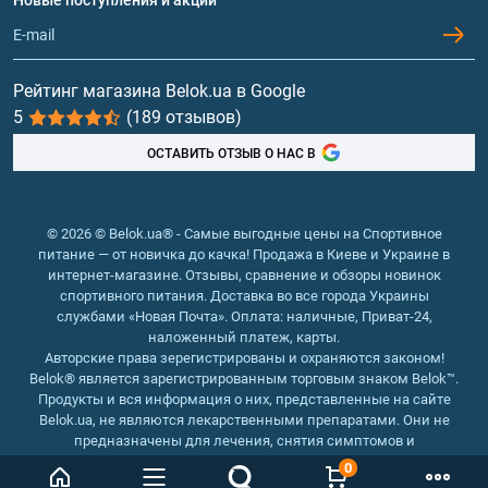
Обмен и возврат
Контакты и адреса магазинов
Гейнеры
Витамины и минералы
Рейтинг магазина Belok.ua в Google
5
(189 отзывов)
Рыбий жир, жирные кислоты
ОСТАВИТЬ ОТЗЫВ О НАС В
© 2026 © Belok.ua® - Самые выгодные цены на Спортивное
питание — от новичка до качка! Продажа в Киеве и Украине в
интернет-магазине. Отзывы, сравнение и обзоры новинок
спортивного питания. Доставка во все города Украины
службами «Новая Почта». Оплата: наличные, Приват-24,
наложенный платеж, карты.
Авторские права зерегистрированы и охраняются законом!
Belok® является зарегистрированным торговым знаком Belok™.
Продукты и вся информация о них, представленные на сайте
Belok.ua, не являются лекарственными препаратами. Они не
предназначены для лечения, снятия симптомов и
предотвращения болезней.
0
Интернет магазин Belok.ua
››
Интернет магазин спортивного