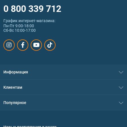
0 800 339 712
График интернет‑магазина:
Пн-Пт 9:00-18:00
Сб-Вс 10:00-17:00
Информация
О нас
Клиентам
Контакты
Система скидок
Популярное
Политика конфиденциальности
Доставка и оплата
Аминокислоты
Договор присоединения
Вопросы и ответы
Протеин
Новые поступления и акции