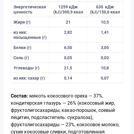
Энергетическая
1259 кДж
630 кДж
ценность
(kJ)/300,9 ккал
(kJ)/150,6 ккал
Жири (г)
21
10,5
из них:
2,82
1,41
насыщенные (г)
Белки (г)
6,50
3,05
Соль (г)
0,05
0,02
Углеводы (г)
21,5
10,8
из них: сахар (г)
0,14
0,07
Состав:
мякоть кокосового ореха — 37%,
кондитерская глазурь — 26% (кокосовый жир,
фруктолигосахариды, какао-порошок, соевый
лецитин, подсластитель: сукралоза),
фруктолигосахариды — 23%, кокосовое молоко,
сухие кокосовые сливки, подготовленная