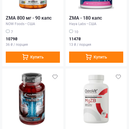
ZMA 800 мг - 90 капс
ZMA - 180 капс
NOW Foods
•
США
Haya Labs
•
США
7
10
1079₴
1147₴
36 ₴ / порция
13 ₴ / порция
Купить
Купить