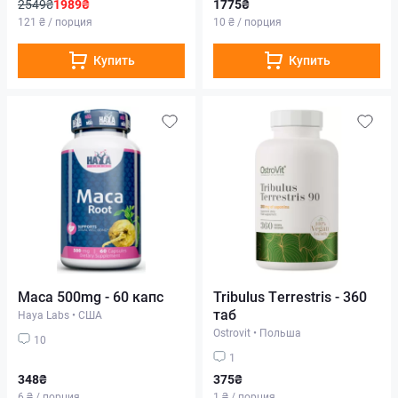
2549₴
1989₴
1775₴
121 ₴ / порция
10 ₴ / порция
Купить
Купить
Maca 500mg - 60 капс
Tribulus Terrestris - 360
таб
Haya Labs
•
США
Ostrovit
•
Польша
10
1
348₴
375₴
6 ₴ / порция
1 ₴ / порция