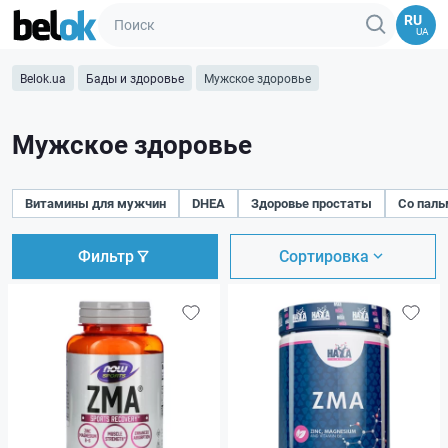
RU
UA
Belok.ua
Бады и здоровье
Мужское здоровье
Мужское здоровье
Витамины для мужчин
DHEA
Здоровье простаты
Со паль
Фильтр
Сортировка