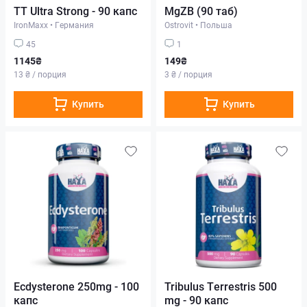
TT Ultra Strong - 90 капс
MgZB (90 таб)
IronMaxx
•
Германия
Ostrovit
•
Польша
45
1
1145₴
149₴
13 ₴ / порция
3 ₴ / порция
Купить
Купить
Ecdysterone 250mg - 100
Tribulus Terrestris 500
капс
mg - 90 капс