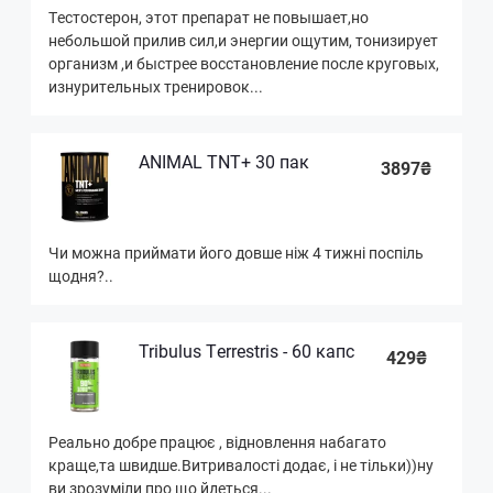
Тестостерон, этот препарат не повышает,но
небольшой прилив сил,и энергии ощутим, тонизирует
организм ,и быстрее восстановление после круговых,
изнурительных тренировок...
ANIMAL TNT+ 30 пак
3897₴
Чи можна приймати його довше ніж 4 тижні поспіль
щодня?..
Tribulus Terrestris - 60 капс
429₴
Реально добре працює , відновлення набагато
краще,та швидше.Витривалості додає, і не тільки))ну
ви зрозуміли про що йдеться...