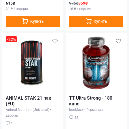
615₴
975₴
859₴
21 ₴ / порция
16 ₴ / порция
Купить
Купить
-22%
ANIMAL STAK 21 пак
TT Ultra Strong - 180
(EU)
капс
Animal Nutrition (Universal)
•
IronMaxx
•
Германия
Европа
45
1