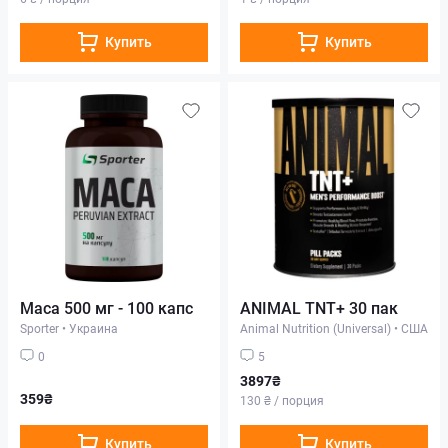
Купить
Купить
Maca 500 мг - 100 капс
ANIMAL TNT+ 30 пак
Sporter
•
Украина
Animal Nutrition (Universal)
•
США
0
5
3897₴
359₴
130 ₴ / порция
Купить
Купить