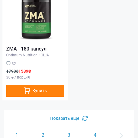
ZMA - 180 капсул
Optimum Nutrition
•
США
32
1798₴
1589₴
30 ₴ / порция
Купить
Показать еще
1
2
3
4