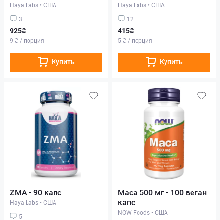
Haya Labs
•
США
Haya Labs
•
США
3
12
925₴
415₴
9 ₴ / порция
5 ₴ / порция
Купить
Купить
ZMA - 90 капс
Maca 500 мг - 100 веган
капс
Haya Labs
•
США
NOW Foods
•
США
5