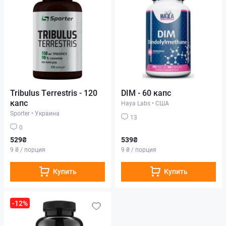
Tribulus Terrestris - 120
DIM - 60 капс
капс
Haya Labs
•
США
Sporter
•
Украина
13
0
529₴
539₴
9 ₴ / порция
9 ₴ / порция
Купить
Купить
-12%