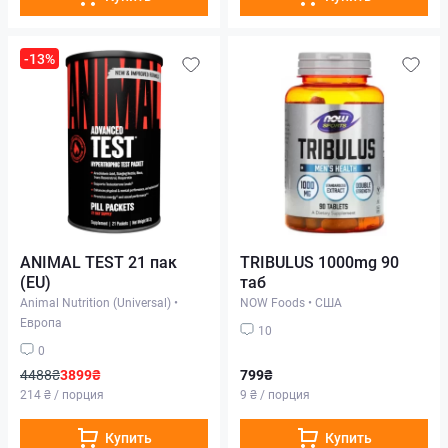
-13%
ANIMAL TEST 21 пак
TRIBULUS 1000mg 90
(EU)
таб
Animal Nutrition (Universal)
•
NOW Foods
•
США
Европа
10
0
4488₴
3899₴
799₴
214 ₴ / порция
9 ₴ / порция
Купить
Купить