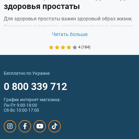
здоровья простаты
Для здоровья простаты важен здоровый образ жизни,
физическая активность, отсутствие вредных привычек,
избыточного веса, правильно сбалансированное
Читать больше
питание. Поддержку работы простаты обеспечивают
4 (184)
некоторые диетические добавки, содержащие
полезные вещества, которые организм не получает с
продуктами питания или получает в недостаточных
количествах.
Бесплатно по Украине
Полезны для здоровья простаты такие
0 800 339 712
микроэлементы, продукты, целебные растения:
селен, нормализует обменные процессы;
График интернет‑магазина:
цинк, который регулирует рост клеток, снижает
Пн-Пт 9:00-18:00
риск развития аденомы или раковой опухоли;
Сб-Вс 10:00-17:00
гранат, оказывает аналогичное действие;
масло, сок, мякоть семян тыквы, обладают
выраженным противовоспалительным эффектом,
снимают отечность, нормализуют