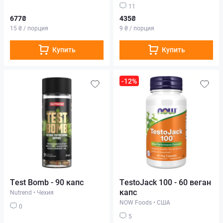
11
677₴
435₴
15 ₴ / порция
9 ₴ / порция
Купить
Купить
-12%
Test Bomb - 90 капс
TestoJack 100 - 60 веган
капс
Nutrend
•
Чехия
NOW Foods
•
США
0
5