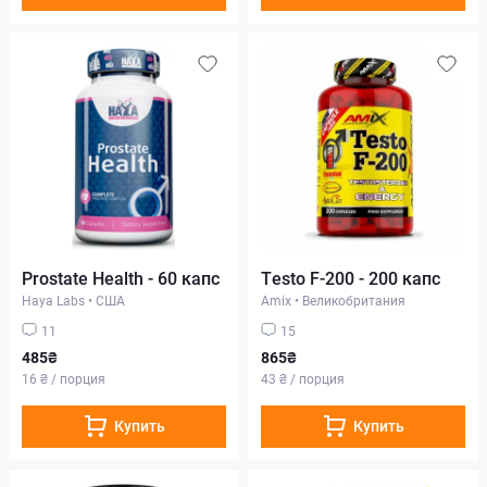
Prostate Health - 60 капс
Testo F-200 - 200 капс
Haya Labs
•
США
Amix
•
Великобритания
11
15
485₴
865₴
16 ₴ / порция
43 ₴ / порция
Купить
Купить