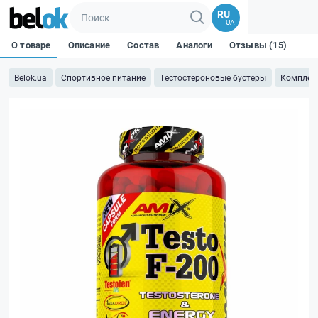
RU
UA
О товаре
Описание
Состав
Аналоги
Отзывы (15)
Belok.ua
Спортивное питание
Тестостероновые бустеры
Комплек