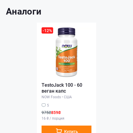
Аналоги
-12%
TestoJack 100 - 60
веган капс
NOW Foods
•
США
5
975₴
859₴
16 ₴ / порция
Купить