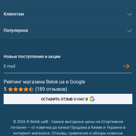
О нас
Клиентам
Контакты
Система скидок
Популярное
Политика конфиденциальности
Доставка и оплата
Аминокислоты
Договор присоединения
Вопросы и ответы
Протеин
Новые поступления и акции
Обмен и возврат
Контакты и адреса магазинов
Гейнеры
Витамины и минералы
Рейтинг магазина Belok.ua в Google
5
(189 отзывов)
Рыбий жир, жирные кислоты
ОСТАВИТЬ ОТЗЫВ О НАС В
© 2026 © Belok.ua® - Самые выгодные цены на Спортивное
питание — от новичка до качка! Продажа в Киеве и Украине в
интернет-магазине. Отзывы, сравнение и обзоры новинок