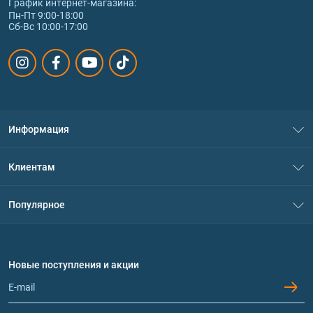
График интернет‑магазина:
Пн-Пт 9:00-18:00
Сб-Вс 10:00-17:00
Информация
О нас
Клиентам
Контакты
Система скидок
Популярное
Политика конфиденциальности
Доставка и оплата
Аминокислоты
Договор присоединения
Вопросы и ответы
Протеин
Новые поступления и акции
Обмен и возврат
Контакты и адреса магазинов
Гейнеры