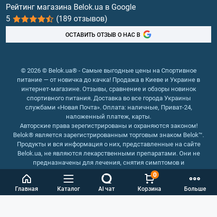
Витамины и минералы
Рейтинг магазина Belok.ua в Google
5
(189 отзывов)
Рыбий жир, жирные кислоты
ОСТАВИТЬ ОТЗЫВ О НАС В
© 2026 © Belok.ua® - Самые выгодные цены на Спортивное
питание — от новичка до качка! Продажа в Киеве и Украине в
интернет-магазине. Отзывы, сравнение и обзоры новинок
спортивного питания. Доставка во все города Украины
службами «Новая Почта». Оплата: наличные, Приват-24,
наложенный платеж, карты.
Авторские права зерегистрированы и охраняются законом!
Belok® является зарегистрированным торговым знаком Belok™.
Продукты и вся информация о них, представленные на сайте
Belok.ua, не являются лекарственными препаратами. Они не
предназначены для лечения, снятия симптомов и
предотвращения болезней.
0
Интернет магазин Belok.ua
››
Интернет магазин спортивного
Главная
Каталог
AI чат
Корзина
Больше
питания