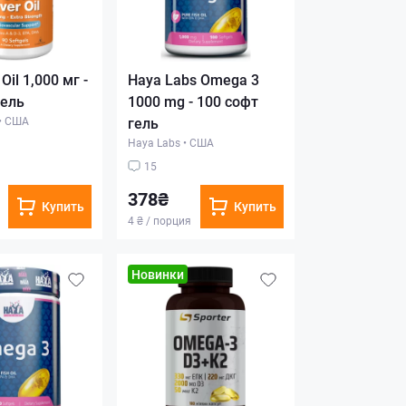
Oil 1,000 мг -
Haya Labs Omega 3
гель
1000 mg - 100 софт
•
США
гель
Haya Labs
•
США
15
378₴
Купить
Купить
4 ₴ / порция
Новинки