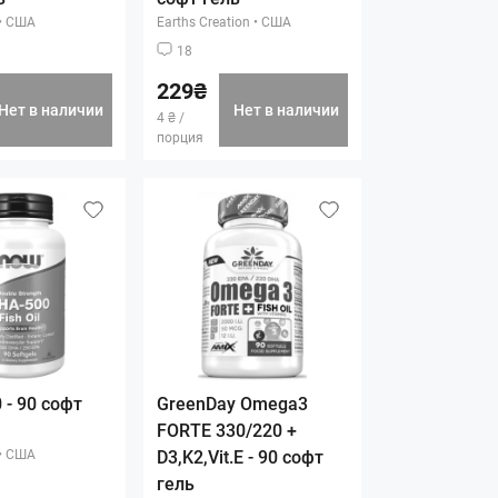
•
США
Earths Creation
•
США
18
229₴
Нет в наличии
Нет в наличии
4 ₴ /
порция
 - 90 софт
GreenDay Omega3
FORTE 330/220 +
•
США
D3,K2,Vit.E - 90 софт
гель