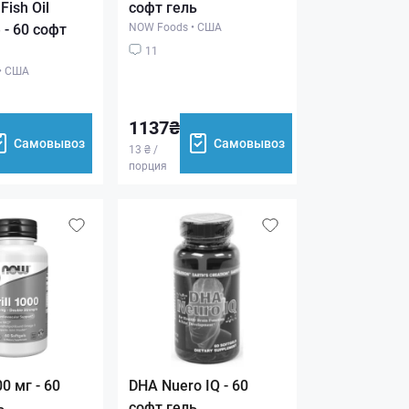
Fish Oil
софт гель
 - 60 софт
NOW Foods
•
США
11
•
США
1137₴
Самовывоз
Самовывоз
13 ₴ /
порция
500 мг - 60
DHA Nuero IQ - 60
ь
софт гель