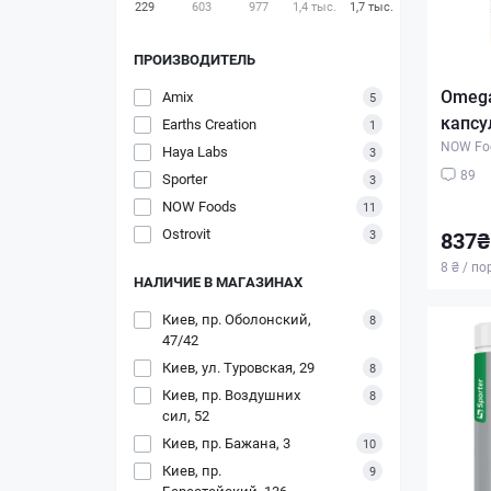
229
603
977
1,4 тыс.
1,7 тыс.
ПРОИЗВОДИТЕЛЬ
Omega
Amix
5
капсу
Earths Creation
1
NOW Fo
Haya Labs
3
89
Sporter
3
NOW Foods
11
Ostrovit
3
837₴
8 ₴ / п
НАЛИЧИЕ В МАГАЗИНАХ
Киев, пр. Оболонский,
8
47/42
Киев, ул. Туровская, 29
8
Киев, пр. Воздушних
8
сил, 52
Киев, пр. Бажана, 3
10
Киев, пр.
9
Берестейский, 136