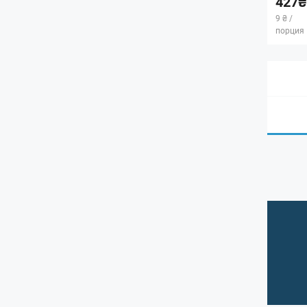
427₴
9 ₴ /
порция