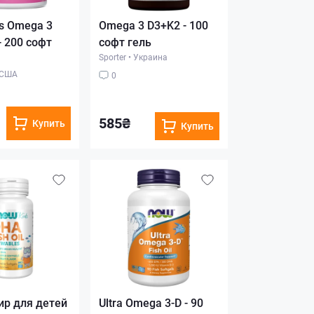
s Omega 3
Omega 3 D3+K2 - 100
- 200 софт
софт гель
Sporter
•
Украина
США
0
585₴
Купить
Купить
р для детей
Ultra Omega 3-D - 90