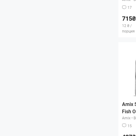
17
715₴
12 ₴ /
порция
Amix 
Fish O
Amix
•
В
15