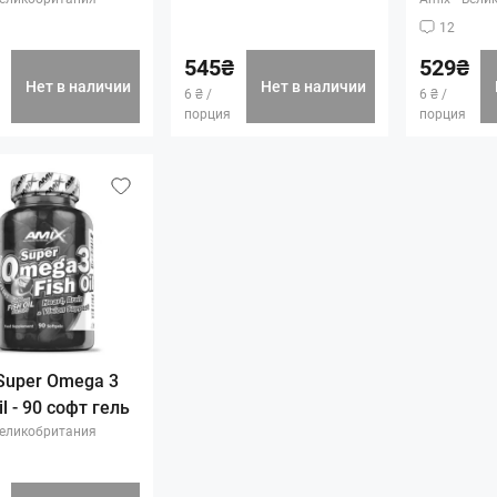
12
545₴
529₴
Нет в наличии
Нет в наличии
6 ₴ /
6 ₴ /
порция
порция
Super Omega 3
il - 90 софт гель
еликобритания