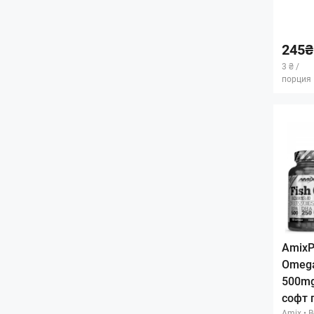
245₴
3 ₴ /
порция
AmixPr
Omega
500mg
софт 
Amix
•
В