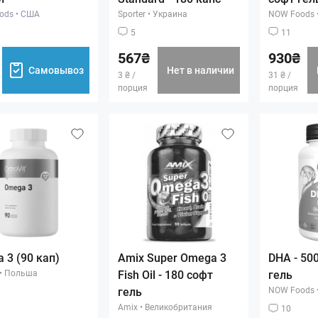
ods
•
США
Sporter
•
Украина
NOW Foods
5
11
567₴
930₴
Самовывоз
Нет в наличии
3 ₴ /
31 ₴ /
порция
порция
 3 (90 кап)
Amix Super Omega 3
DHA - 500
•
Польша
Fish Oil - 180 софт
гель
гель
NOW Foods
Amix
•
Великобритания
10