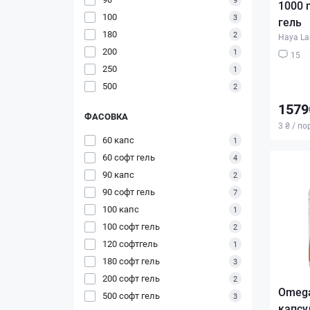
1000 
100
3
гель
180
2
Haya La
200
1
15
250
1
500
2
1579
ФАСОВКА
3 ₴ / п
60 капс
1
60 софт гель
4
90 капс
2
90 софт гель
7
100 капс
1
100 софт гель
2
120 софтгель
1
180 софт гель
3
200 софт гель
2
Omega
500 софт гель
3
капсу