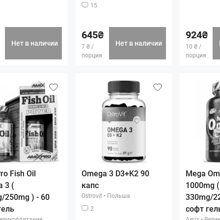
15
645₴
924₴
Нет в наличии
Нет в наличии
7 ₴ /
10 ₴ /
порция
порция
o Fish Oil
Omega 3 D3+K2 90
Mega Ome
 3 (
капс
1000mg (
/250mg ) - 60
Ostrovit
•
Польша
330mg/22
гель
софт гел
2
еликобритания
Amix
•
Вели