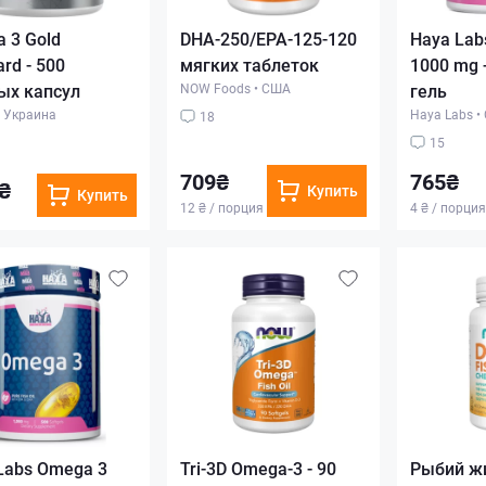
 3 Gold
DHA-250/EPA-125-120
Haya Lab
rd - 500
мягких таблеток
1000 mg 
ых капсул
NOW Foods
•
США
гель
Украина
Haya Labs
•
18
15
709₴
765₴
₴
Купить
Купить
12 ₴ / порция
4 ₴ / порция
Labs Omega 3
Tri-3D Omega-3 - 90
Рыбий жи