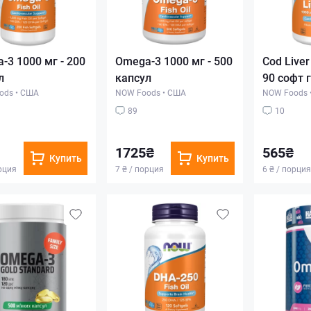
-3 1000 мг - 200
Omega-3 1000 мг - 500
Cod Liver 
л
капсул
90 софт 
ods
•
США
NOW Foods
•
США
NOW Foods
89
10
1725₴
565₴
Купить
Купить
орция
7 ₴ / порция
6 ₴ / порция