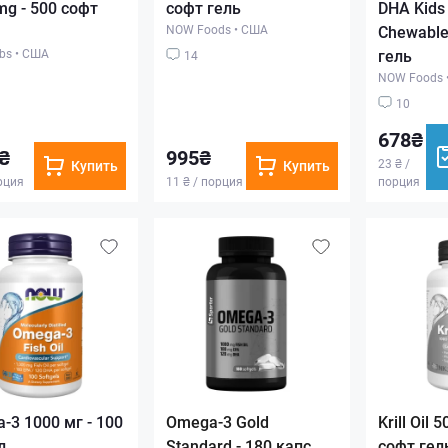
mg - 500 софт
софт гель
DHA Kids 
NOW Foods
•
США
Chewable
bs
•
США
гель
14
NOW Foods
10
678₴
₴
995₴
23 ₴ /
Купить
Купить
орция
11 ₴ / порция
порция
-3 1000 мг - 100
Omega-3 Gold
Krill Oil 
л
Standard - 180 капс
софт гел