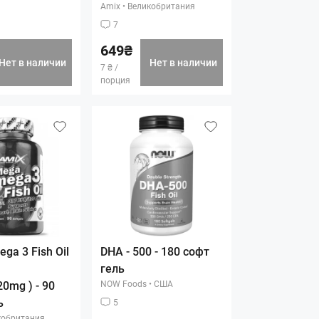
Amix
•
Великобритания
7
649₴
Нет в наличии
Нет в наличии
7 ₴ /
порция
ga 3 Fish Oil
DHA - 500 - 180 софт
гель
0mg ) - 90
NOW Foods
•
США
ь
5
кобритания