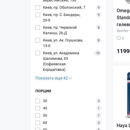
Киев, пр. Оболонский, 7
9
Omega
Киев, пр. С. Бандеры,
9
Standa
20-б
гелев
Киев, пр. Червоной
8
Sporter
•
Калины, 26-Д
0
Киев, ул. Ак. Глушкова,
8
13-б
1199
Киев, ул. Академика
10
Шалимова, 65
(Софиевская
Борщаговка)
Показать еще 42
ПОРЦИИ
30
3
45
1
50
1
60
3
Haya 
90
9