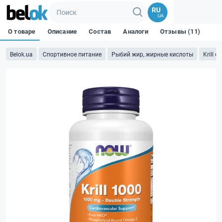
RU
UA
О товаре
Описание
Состав
Аналоги
Отзывы (11)
Belok.ua
Спортивное питание
Рыбий жир, жирные кислоты
Krill oil