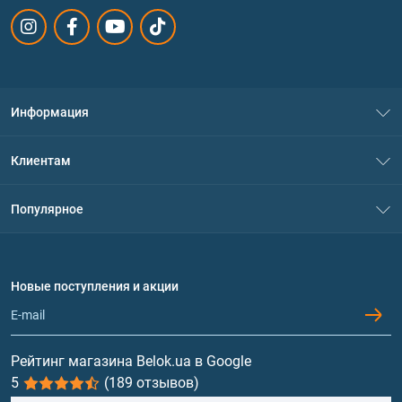
Информация
О нас
Клиентам
Контакты
Система скидок
Популярное
Политика конфиденциальности
Доставка и оплата
Аминокислоты
Договор присоединения
Вопросы и ответы
Протеин
Новые поступления и акции
Обмен и возврат
Контакты и адреса магазинов
Гейнеры
Витамины и минералы
Рейтинг магазина Belok.ua в Google
5
(189 отзывов)
Рыбий жир, жирные кислоты