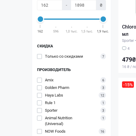
-
₴
Chloro
162
596
1,0 тыс.
1,5 тыс.
1,9 тыс.
мл
Sporter
•
СКИДКА
4
Только со cкидками
7
479₴
16 ₴ / 
ПРОИЗВОДИТЕЛЬ
Amix
6
-15%
Golden Pharm
3
Haya Labs
12
Rule 1
1
Sporter
3
Animal Nutrition
1
(Universal)
NOW Foods
16