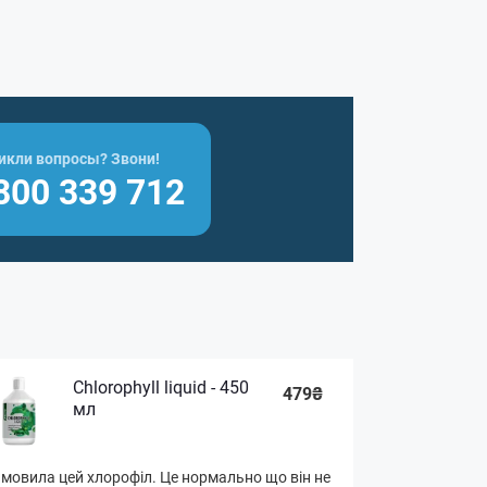
икли вопросы? Звони!
800 339 712
Chlorophyll liquid - 450
479₴
мл
мовила цей хлорофіл. Це нормально що він не