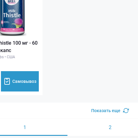
histle 100 мг - 60
 капс
bs
•
США
Самовывоз
Показать еще
1
2