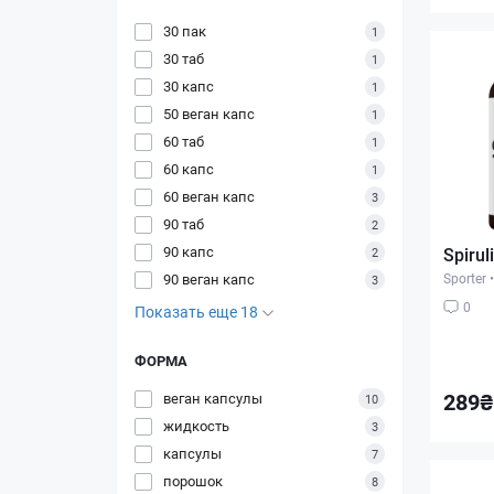
30 пак
1
30 таб
1
30 капс
1
50 веган капс
1
60 таб
1
60 капс
1
60 веган капс
3
90 таб
2
90 капс
Spirul
2
90 веган капс
Sporter
•
3
0
Показать еще 18
ФОРМА
289₴
веган капсулы
10
жидкость
3
капсулы
7
порошок
8