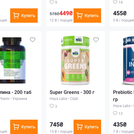
9
14
449₴
455₴
578₴
Купить
Купить
орция
12 ₴ / порция
5 ₴ / порция
лина - 200 таб
Super Greens - 300 г
Prebiotic
Pharm
•
Украина
Haya Labs
•
США
гр
Haya Labs
•
3
13
745₴
435₴
Купить
Купить
орция
15 ₴ / порция
7 ₴ / порция