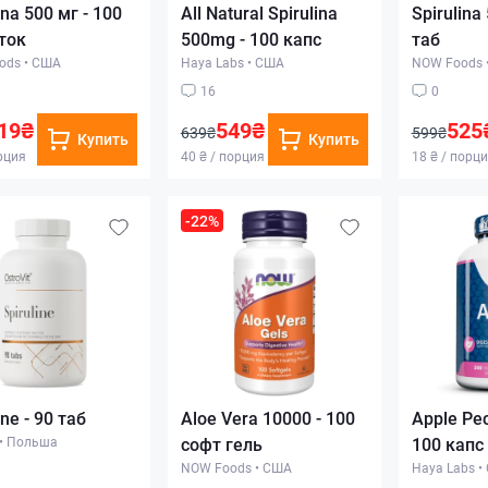
ina 500 мг - 100
All Natural Spirulina
Spirulina
ток
500mg - 100 капс
таб
ods
•
США
Haya Labs
•
США
NOW Foods
16
0
19₴
549₴
525
639₴
599₴
Купить
Купить
орция
40 ₴ / порция
18 ₴ / порц
-22%
ine - 90 таб
Aloe Vera 10000 - 100
Apple Pec
•
Польша
софт гель
100 капс
NOW Foods
•
США
Haya Labs
•