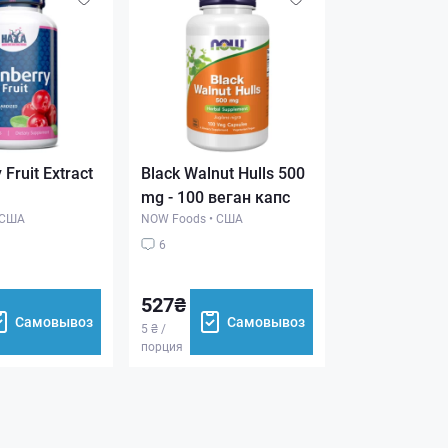
 Fruit Extract
Black Walnut Hulls 500
mg - 100 веган капс
США
NOW Foods
•
США
6
527₴
Самовывоз
Самовывоз
5 ₴ /
порция