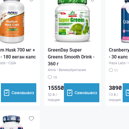
um Husk 700 мг +
GreenDay Super
Cranberry
 - 180 веган капс
Greens Smooth Drink -
- 30 капс
ods
•
США
360 г
Haya Labs
•
Amix
•
Великобритания
11
10
1555₴
389₴
Самовывоз
Самовывоз
52 ₴ /
13 ₴ /
порция
порция