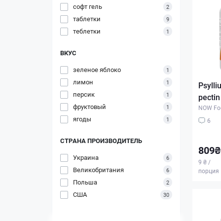
софт гель
2
таблетки
9
теблетки
1
ВКУС
зеленое яблоко
1
лимон
1
Psylli
персик
1
pectin
фруктовый
1
NOW Fo
ягоды
1
6
СТРАНА ПРОИЗВОДИТЕЛЬ
809₴
Украина
6
9 ₴ /
Великобритания
6
порция
Польша
2
США
30