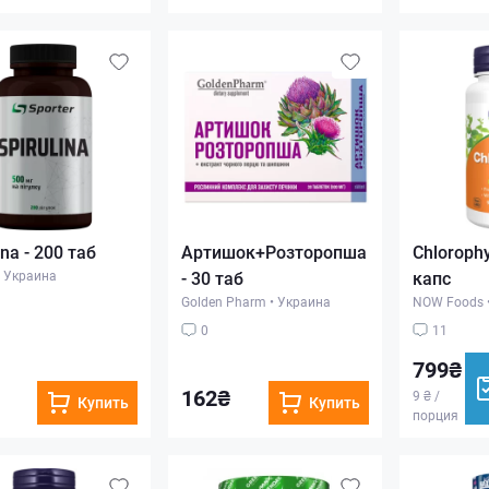
ina - 200 таб
Артишок+Розторопша
Chlorophy
Украина
- 30 таб
капс
Golden Pharm
•
Украина
NOW Foods
0
11
799₴
162₴
9 ₴ /
Купить
Купить
порция