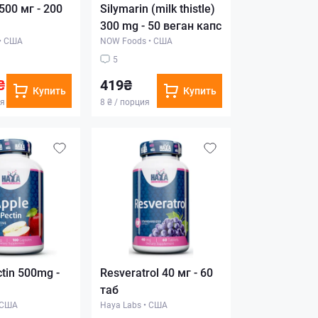
 500 мг - 200
Silymarin (milk thistle)
300 mg - 50 веган капс
•
США
NOW Foods
•
США
5
₴
419₴
Купить
Купить
ия
8 ₴ / порция
tin 500mg -
Resveratrol 40 мг - 60
таб
США
Haya Labs
•
США