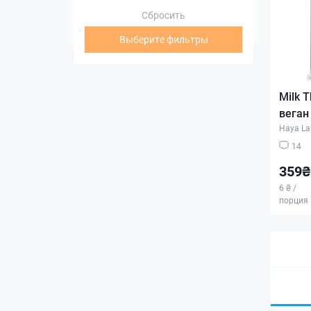
Сбросить
Выберите фильтры
Milk T
веган
Haya La
14
359₴
6 ₴ /
порция