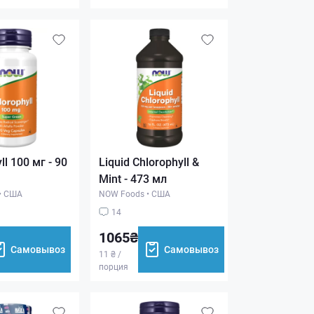
ll 100 мг - 90
Liquid Chlorophyll &
Mint - 473 мл
•
США
NOW Foods
•
США
14
1065₴
Самовывоз
Самовывоз
11 ₴ /
порция