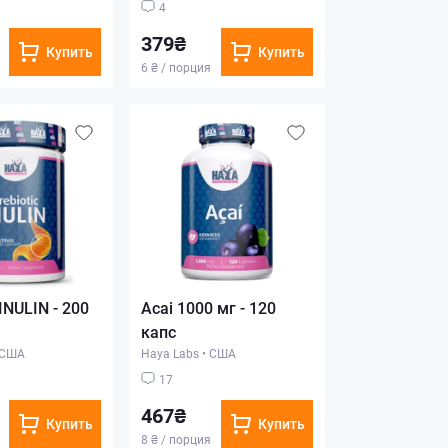
4
379₴
Купить
Купить
6 ₴ / порция
 INULIN - 200
Acai 1000 мг - 120
капс
США
Haya Labs
•
США
17
467₴
Купить
Купить
8 ₴ / порция