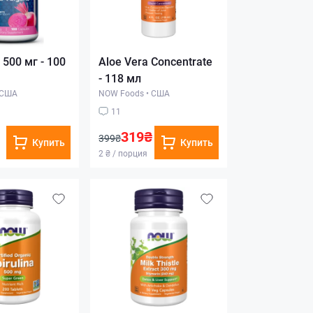
 500 мг - 100
Aloe Vera Concentrate
- 118 мл
США
NOW Foods
•
США
11
319₴
399₴
Купить
Купить
2 ₴ / порция