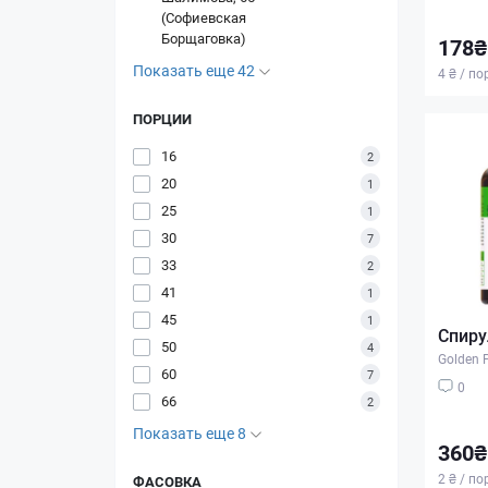
(Софиевская
Борщаговка)
178₴
Показать еще 42
4 ₴ / п
ПОРЦИИ
16
2
20
1
25
1
30
7
33
2
41
1
45
1
Спиру
50
4
Golden 
60
7
0
66
2
Показать еще 8
360₴
2 ₴ / п
ФАСОВКА