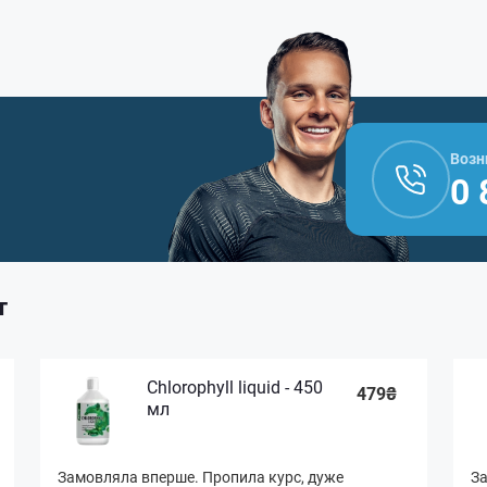
Возн
0 
т
Chlorophyll liquid - 450
479₴
мл
Замовляла вперше. Пропила курс, дуже
За