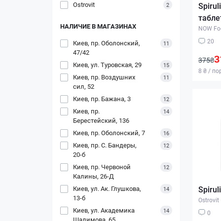
Ostrovit
Spirul
2
табле
НАЛИЧИЕ В МАГАЗИНАХ
NOW Fo
20
Киев, пр. Оболонский,
11
47/42
3
375₴
Киев, ул. Туровская, 29
15
8 ₴ / п
Киев, пр. Воздушних
11
сил, 52
Киев, пр. Бажана, 3
12
Киев, пр.
14
Берестейский, 136
Киев, пр. Оболонский, 7
16
Киев, пр. С. Бандеры,
12
20-б
Киев, пр. Червоной
12
Калины, 26-Д
Киев, ул. Ак. Глушкова,
Spirul
14
13-б
Ostrovit
Киев, ул. Академика
14
0
Шалимова, 65