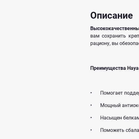
Описание
Высококачественный
вам сохранить кре
рациону, вы обезопа
Преимущества Haya La
•
Помогает подде
•
Мощный антиок
•
Насыщен белка
•
Поможеть сбала