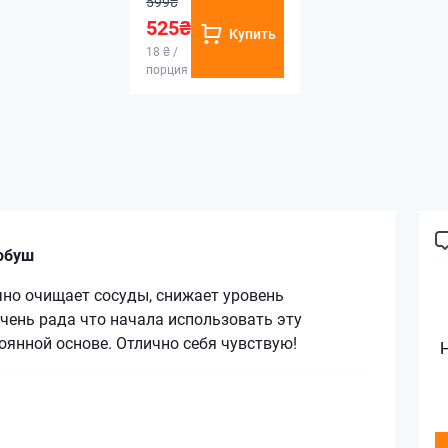
599₴
525₴
Купить
18 ₴ /
порция
обуш
чно очищает сосуды, снижает уровень
очень рада что начала использовать эту
оянной основе. Отлично себя чувствую!