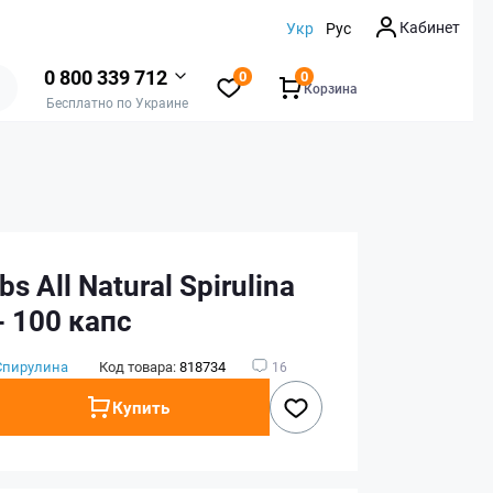
Кабинет
Укр
Рус
0 800 339 712
0
0
Корзина
Бесплатно по Украине
s All Natural Spirulina
 100 капс
Спирулина
Код товара:
818734
16
Купить