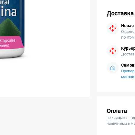
Доставка
Новая
Отделе
почтом
Курьер
Достав
Самов
Провер
магази
Оплата
Наличными • Оп
наличными в ма