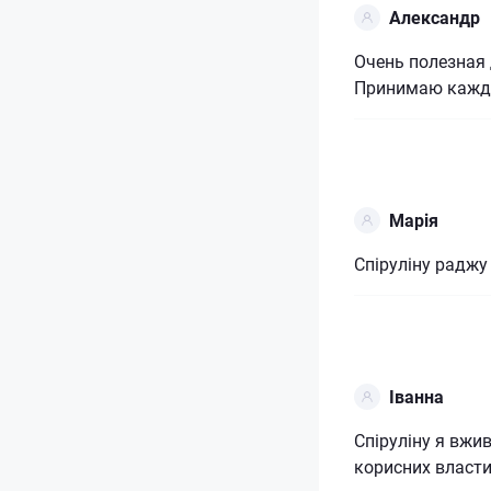
Александр
Очень полезная
Принимаю кажд
Марія
Спіруліну раджу
Іванна
Спіруліну я вжи
корисних власти