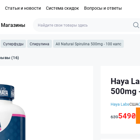
Статьи и новости
Система скидок
Вопросы и ответы
Магазины
Суперфуды
Спирулина
All Natural Spirulina 500mg - 100 капс
зывы (16)
Haya Lab
500mg -
Haya Labs
США
549₴
639