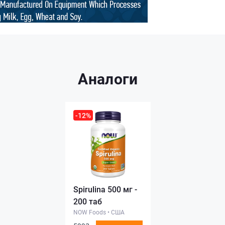
Аналоги
-12%
Spirulina 500 мг -
200 таб
NOW Foods
•
США