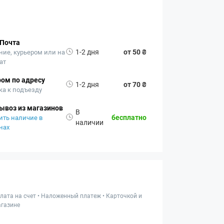
 Почта
1-2 дня
от 50 ₴
ние, курьером или на
ат
ом по адресу
1-2 дня
от 70 ₴
ка к подъезду
ывоз из магазинов
В
бесплатно
ить наличие в
наличии
нах
лата на счет • Наложенный платеж • Карточкой и
газине