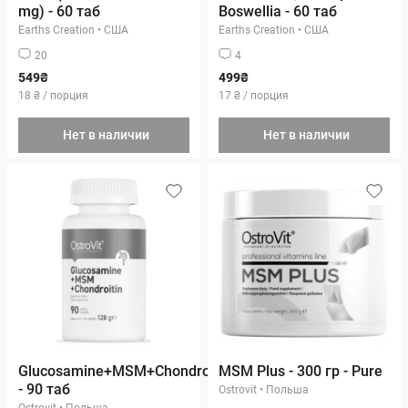
mg) - 60 таб
Boswellia - 60 таб
Earths Creation
•
США
Earths Creation
•
США
20
4
549₴
499₴
18 ₴ / порция
17 ₴ / порция
Нет в наличии
Нет в наличии
Glucosamine+MSM+Chondroitin
MSM Plus - 300 гр - Pure
- 90 таб
Ostrovit
•
Польша
Ostrovit
•
Польша