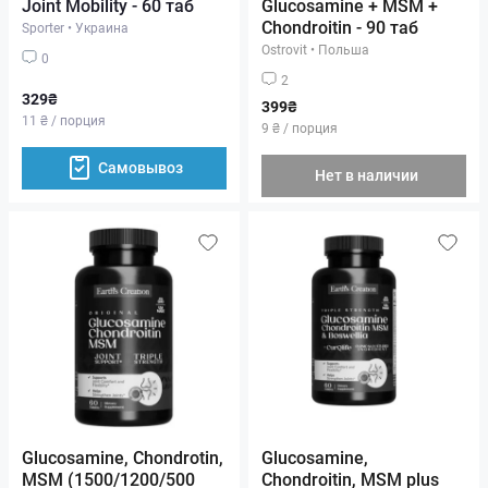
Joint Mobility - 60 таб
Glucosamine + MSM +
Chondroitin - 90 таб
Sporter
•
Украина
Ostrovit
•
Польша
0
2
329₴
399₴
11 ₴ / порция
9 ₴ / порция
Самовывоз
Нет в наличии
Glucosamine, Chondrotin,
Glucosamine,
MSM (1500/1200/500
Chondroitin, MSM plus