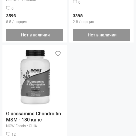
0
0
359₴
339₴
8 ₴ / порция
2 ₴ / порция
Нет в наличии
Нет в наличии
Glucosamine Chondroitin
MSM - 180 капс
NOW Foods
•
США
12