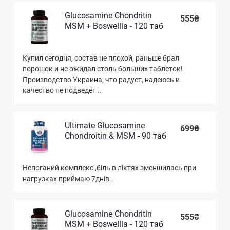
Glucosamine Chondritin
555₴
MSM + Boswellia - 120 таб
Купил сегодня, состав не плохой, раньше брал
порошок и не ожидал столь больших таблеток!
Производство Украина, что радует, надеюсь и
качество не подведёт ..
Ultimate Glucosamine
699₴
Chondroitin & MSM - 90 таб
Непоганий комплекс ,біль в ліктях зменшилась при
нагрузках приймаю 7днів..
Glucosamine Chondritin
555₴
MSM + Boswellia - 120 таб