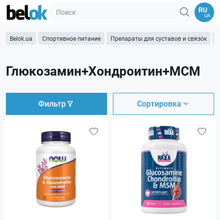
RU
UA
Belok.ua
Спортивное питание
Препараты для суставов и связок
Глюкозамин+Хондроитин+МСМ
Фильтр
Сортировка