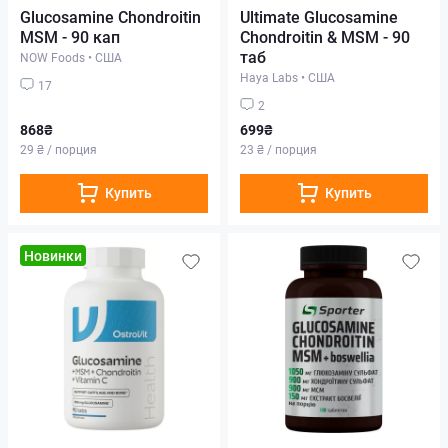
Glucosamine Chondroitin
Ultimate Glucosamine
MSM - 90 кап
Chondroitin & MSM - 90
таб
NOW Foods
•
США
Haya Labs
•
США
17
2
868₴
699₴
29 ₴ / порция
23 ₴ / порция
Купить
Купить
Новинки