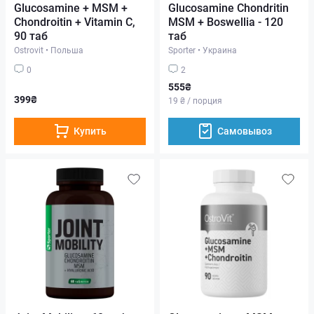
Glucosamine + MSM +
Glucosamine Chondritin
Chondroitin + Vitamin C,
MSM + Boswellia - 120
90 таб
таб
Ostrovit
•
Польша
Sporter
•
Украина
0
2
555₴
399₴
19 ₴ / порция
Купить
Самовывоз