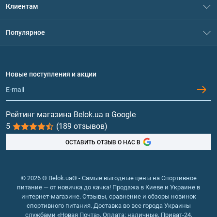
Клиентам
Контакты
Система скидок
Популярное
Политика конфиденциальности
Доставка и оплата
Аминокислоты
Договор присоединения
Вопросы и ответы
Протеин
Новые поступления и акции
Обмен и возврат
Контакты и адреса магазинов
Гейнеры
Витамины и минералы
Рейтинг магазина Belok.ua в Google
5
(189 отзывов)
Рыбий жир, жирные кислоты
ОСТАВИТЬ ОТЗЫВ О НАС В
© 2026 © Belok.ua® - Самые выгодные цены на Спортивное
питание — от новичка до качка! Продажа в Киеве и Украине в
интернет-магазине. Отзывы, сравнение и обзоры новинок
спортивного питания. Доставка во все города Украины
службами «Новая Почта». Оплата: наличные, Приват-24,