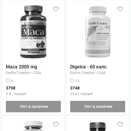
Maca 2000 mg
Digetox - 60 капс
Earths Creation
•
США
Earths Creation
•
США
6
15
375₴
374₴
6 ₴ / порция
25 ₴ / порция
Нет в наличии
Нет в наличии