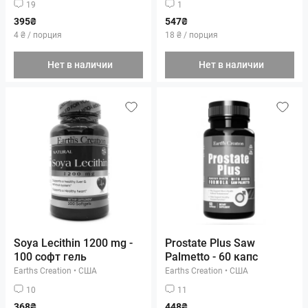
19
1
395₴
547₴
4 ₴ / порция
18 ₴ / порция
Нет в наличии
Нет в наличии
Soya Lecithin 1200 mg -
Prostate Plus Saw
100 софт гель
Palmetto - 60 капс
Earths Creation
•
США
Earths Creation
•
США
10
11
368₴
448₴