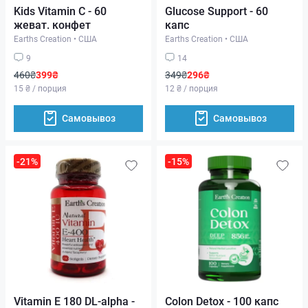
Kids Vitamin C - 60
Glucose Support - 60
жеват. конфет
капс
Earths Creation
•
США
Earths Creation
•
США
9
14
460₴
399₴
349₴
296₴
15 ₴ / порция
12 ₴ / порция
Самовывоз
Самовывоз
-21%
-15%
Vitamin E 180 DL-alpha -
Colon Detox - 100 капс