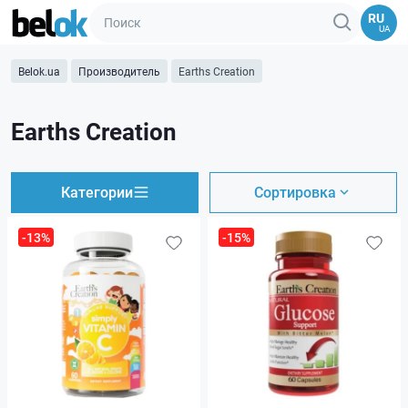
RU
UA
Belok.ua
Производитель
Earths Creation
Earths Creation
Категории
Сортировка
-13%
-15%