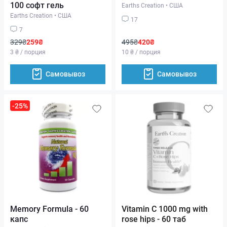
100 софт гель
Earths Creation
•
США
Earths Creation
•
США
17
7
329₴
259₴
495₴
420₴
3 ₴ / порция
10 ₴ / порция
Самовывоз
Самовывоз
-25%
Memory Formula - 60
Vitamin C 1000 mg with
капс
rose hips - 60 таб