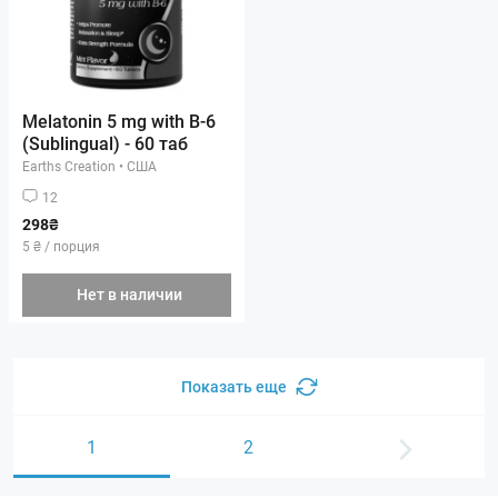
Melatonin 5 mg with B-6
(Sublingual) - 60 таб
Earths Creation
•
США
12
298₴
5 ₴ / порция
Нет в наличии
Показать еще
1
2