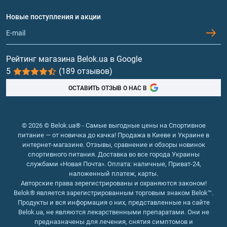
Вопросы и ответы
Протеин
Новые поступления и акции
Предприятия, где осуществляется производство продукции под
Обмен и возврат
Контакты и адреса магазинов
брендом Earths Creation, а также контрактное производство,
Гейнеры
прошли государственную сертификацию на соответствие GMP
– надлежащей производственной практике. Это стандарт
Витамины и минералы
Рейтинг магазина Belok.ua в Google
качества для производителей лекарств и пищевых добавок.
5
(189 отзывов)
Составляющие успеха продуктов Earths Creation:
Рыбий жир, жирные кислоты
ОСТАВИТЬ ОТЗЫВ О НАС В
глубокие научные исследования для разработки идеальной
формулы;
использование ингредиентов лучшего качества от надежных
поставщиков;
© 2026 © Belok.ua® - Самые выгодные цены на Спортивное
система контроля качества на производстве, строгий
питание — от новичка до качка! Продажа в Киеве и Украине в
контроль на всех этапах;
интернет-магазине. Отзывы, сравнение и обзоры новинок
высокий уровень обслуживания клиентов.
спортивного питания. Доставка во все города Украины
службами «Новая Почта». Оплата: наличные, Приват-24,
Компания гарантирует 100% качество своей продукции и
наложенный платеж, карты.
удовлетворение всех обоснованных претензий в случае их
Авторские права зерегистрированы и охраняются законом!
Belok® является зарегистрированным торговым знаком Belok™.
возникновения. Здесь внедрена сложная система
Продукты и вся информация о них, представленные на сайте
отслеживания, которая позволяет восстановить историю
Belok.ua, не являются лекарственными препаратами. Они не
каждой упаковки в деталях – происхождение сырья, место и
предназначены для лечения, снятия симптомов и
точное время изготовления, место хранения, логистические