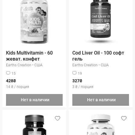
Kids Multivitamin - 60
Cod Liver Oil - 100 софт
жеват. конфет
гель
Earths Creation
•
США
Earths Creation
•
США
15
19
428₴
327₴
14 ₴ / порция
3 ₴ / порция
Нет в наличии
Нет в наличии