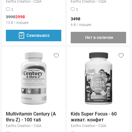
Earths Creation
•
США
Earths Creation
•
США
2
5
399₴
299₴
349₴
13 ₴ / порция
6 ₴ / порция
Самовывоз
Нет в наличии
Multivitamin Century (A
Kids Super Focus - 60
thru Z) - 100 таб
жеват. конфет
Earths Creation
•
США
Earths Creation
•
США