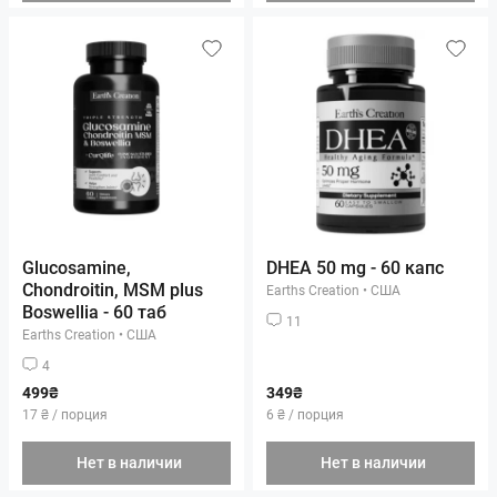
Glucosamine,
DHEA 50 mg - 60 капс
Chondroitin, MSM plus
Earths Creation
•
США
Boswellia - 60 таб
11
Earths Creation
•
США
4
499₴
349₴
17 ₴ / порция
6 ₴ / порция
Нет в наличии
Нет в наличии