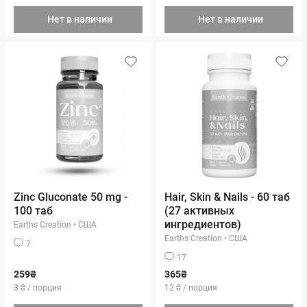
Нет в наличии
Нет в наличии
Zinc Gluconate 50 mg -
Hair, Skin & Nails - 60 таб
100 таб
(27 активных
ингредиентов)
Earths Creation
•
США
Earths Creation
•
США
7
17
259₴
365₴
3 ₴ / порция
12 ₴ / порция