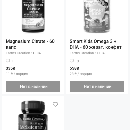
Magnesium Citrate - 60
Smart Kids Omega 3 +
капс
DHA - 60 жеват. конфет
Earths Creation
•
США
Earths Creation
•
США
1
13
335₴
558₴
11 ₴ / порция
28 ₴ / порция
Нет в наличии
Нет в наличии