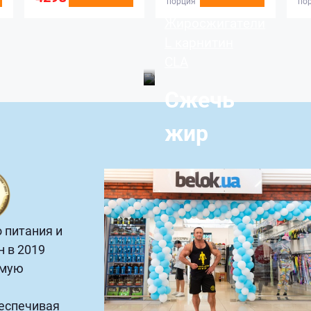
порция
по
Жиросжигатели
L карнитин
CLA
Сжечь
жир
 питания и
н в 2019
ямую
еспечивая