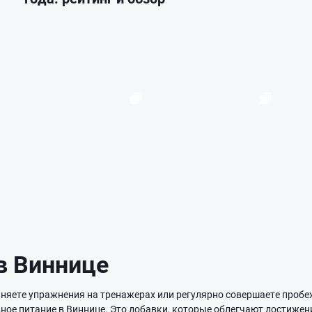
в Виннице
няете упражнения на тренажерах или регулярно совершаете пробеж
вное питание в Виннице. Это добавки, которые облегчают достижен