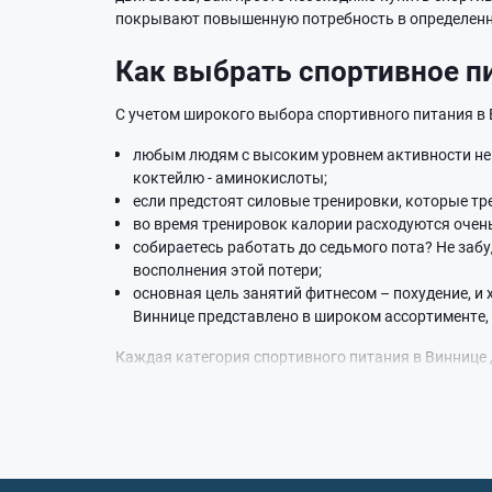
покрывают повышенную потребность в определенн
Как выбрать спортивное п
С учетом широкого выбора спортивного питания в 
любым людям с высоким уровнем активности не 
коктейлю - аминокислоты;
если предстоят силовые тренировки, которые т
во время тренировок калории расходуются очень
собираетесь работать до седьмого пота? Не заб
восполнения этой потери;
основная цель занятий фитнесом – похудение, и
Виннице представлено в широком ассортименте
Каждая категория спортивного питания в Виннице 
концентрата, изолята, гидроизолята, смеси разны
процессы, стимулировать расщепление жиров либо 
этот вопрос можно получить, если обратиться за 
Почему стоит купить спорт