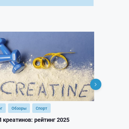
ог
Обзоры
Спорт
Блог
Обз
 креатинов: рейтинг 2025
ТОП гейнер