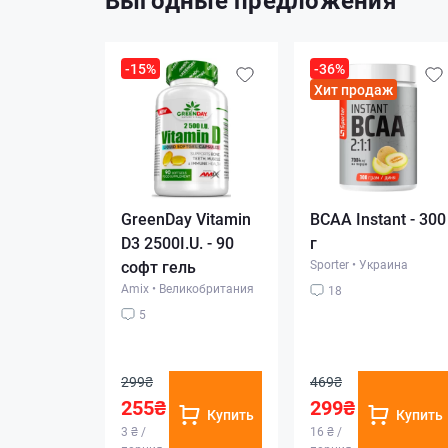
Выгодные предложения
-15%
-36%
Хит продаж
GreenDay Vitamin
BCAA Instant - 300
D3 2500I.U. - 90
г
софт гель
Sporter
•
Украина
Amix
•
Великобритания
18
5
299₴
469₴
255₴
299₴
Купить
Купить
3 ₴ /
16 ₴ /