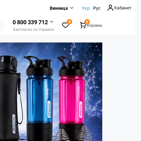
Кабинет
Винница
Укр
Рус
0 800 339 712
0
0
Корзина
Бесплатно по Украине