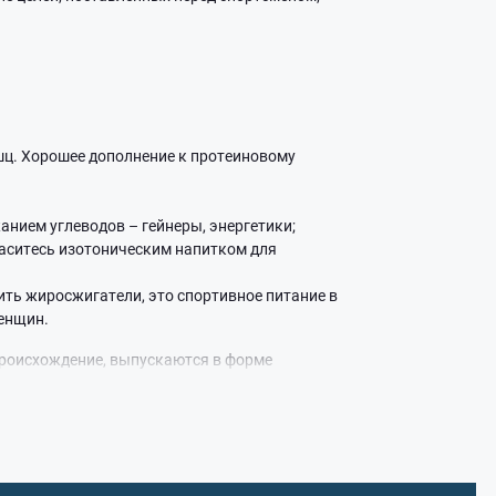
шц. Хорошее дополнение к протеиновому
анием углеводов – гейнеры, энергетики;
паситесь изотоническим напитком для
ить жиросжигатели, это спортивное питание в
енщин.
происхождение, выпускаются в форме
 жиросжигатели могут активизировать обменные
лучше всего подойдет именно для вас? Ответ на
A.
ok UA