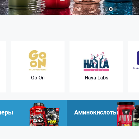
Go On
Haya Labs
неры
Аминокислоты