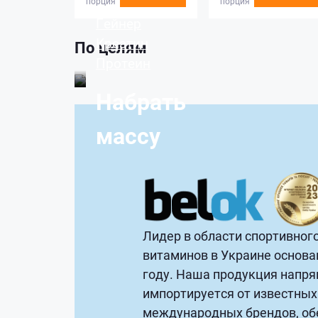
порция
порция
Гейнер
Креатин
По целям
Протеин
Набрать
массу
Лидер в области спортивного
витаминов в Украине основа
году. Наша продукция напр
импортируется от известных
международных брендов, об