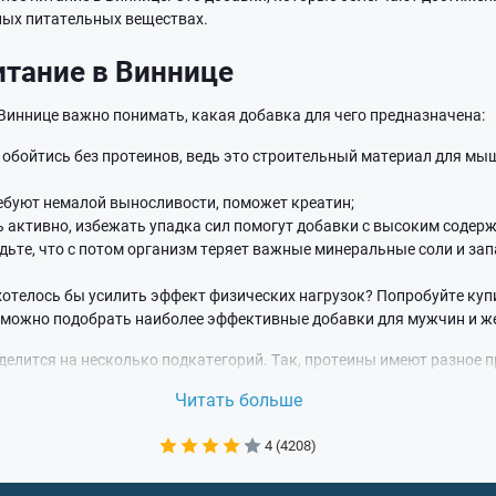
ых питательных веществах.
итание в Виннице
Виннице важно понимать, какая добавка для чего предназначена:
обойтись без протеинов, ведь это строительный материал для мы
ребуют немалой выносливости, поможет креатин;
 активно, избежать упадка сил помогут добавки с высоким содерж
удьте, что с потом организм теряет важные минеральные соли и за
 хотелось бы усилить эффект физических нагрузок? Попробуйте куп
, можно подобрать наиболее эффективные добавки для мужчин и ж
делится на несколько подкатегорий. Так, протеины имеют разное 
х видов. Аминокислоты продаются в комплексах и по отдельности.
Читать больше
блокировать их усвоение. Какое же спортивное питание в Виннице 
консультацией к менеджерам магазина спортивного питания Belok U
4 (4208)
ивное питание в Виннице через Bel