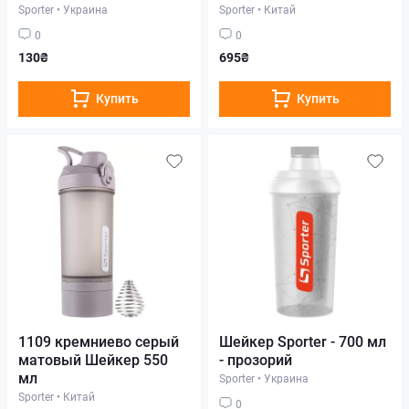
Sporter
•
Украина
Sporter
•
Китай
0
0
130₴
695₴
Купить
Купить
1109 кремниево серый
Шейкер Sporter - 700 мл
матовый Шейкер 550
- прозорий
мл
Sporter
•
Украина
Sporter
•
Китай
0