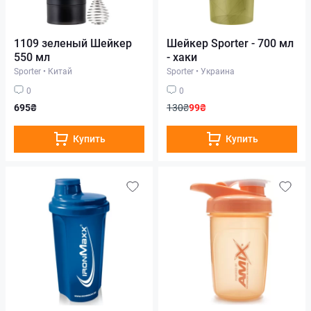
1109 зеленый Шейкер
Шейкер Sporter - 700 мл
550 мл
- хаки
Sporter
•
Китай
Sporter
•
Украина
0
0
695₴
130₴
99₴
Купить
Купить