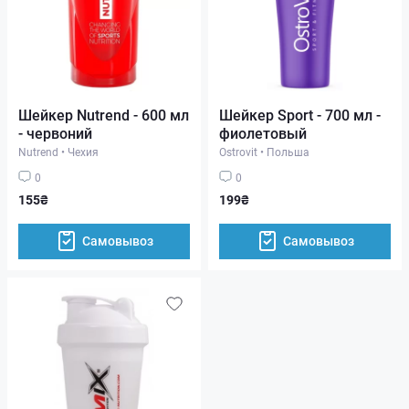
Шейкер Nutrend - 600 мл
Шейкер Sport - 700 мл -
- червоний
фиолетовый
Nutrend
•
Чехия
Ostrovit
•
Польша
0
0
155₴
199₴
Самовывоз
Самовывоз