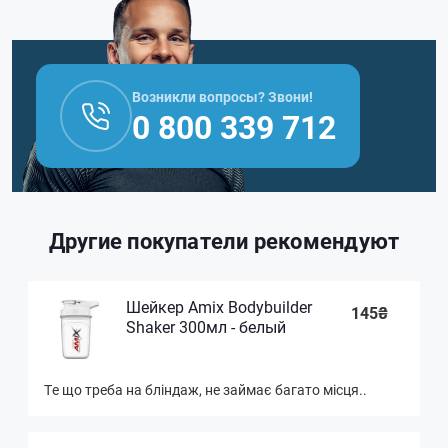
Возникли вопросы? Звони!
0 800 339 712
Другие покупатели рекомендуют
Шейкер Amix Bodybuilder
145₴
Shaker 300мл - белый
Те що треба на бліндаж, не займає багато місця..