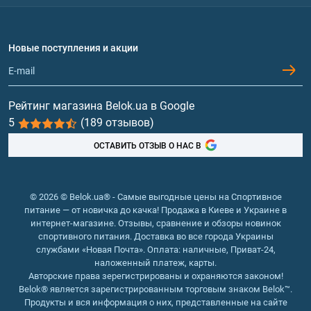
с сеточкой, которая устанавливается в верхней
Доставка и оплата
Аминокислоты
части емкости, под крышкой;
Договор присоединения
Вопросы и ответы
с металлическим шариком-спиралью, который
Протеин
Новые поступления и акции
перемещается по всему объему шейкера.
Обмен и возврат
Контакты и адреса магазинов
Оба приспособления позволяют разбить комочки и
Гейнеры
получить однородную смесь. Считается, что
Витамины и минералы
подвижный шарик обеспечивает более эффективное
Рейтинг магазина Belok.ua в Google
перемешивание, чем зафиксированная в одном
5
(189 отзывов)
Рыбий жир, жирные кислоты
положении сеточка, но производит лишний шум.
ОСТАВИТЬ ОТЗЫВ О НАС В
Критерии выбора шейкера
Помимо способа смешивания порошка с жидкостью
© 2026 © Belok.ua® - Самые выгодные цены на Спортивное
питание — от новичка до качка! Продажа в Киеве и Украине в
при выборе стоит обратить внимание еще на ряд
интернет-магазине. Отзывы, сравнение и обзоры новинок
моментов.
спортивного питания. Доставка во все города Украины
службами «Новая Почта». Оплата: наличные, Приват-24,
Варианты формы и объема шейкеров
наложенный платеж, карты.
Авторские права зерегистрированы и охраняются законом!
Основных форм 2 – цилиндрическая и усеченный
Belok® является зарегистрированным торговым знаком Belok™.
Продукты и вся информация о них, представленные на сайте
конус. Главное, чтоб шейкер удобно ложился в руку и