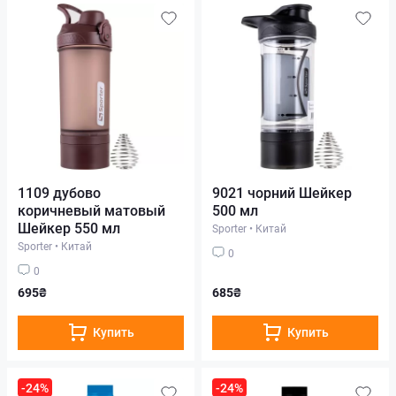
1109 дубово
9021 чорний Шейкер
коричневый матовый
500 мл
Шейкер 550 мл
Sporter
•
Китай
Sporter
•
Китай
0
0
695₴
685₴
Купить
Купить
-24%
-24%