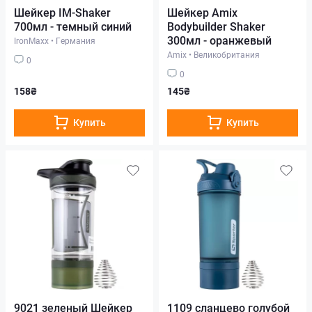
Шейкер IM-Shaker
Шейкер Amix
700мл - темный синий
Bodybuilder Shaker
300мл - оранжевый
IronMaxx
•
Германия
Amix
•
Великобритания
0
0
158₴
145₴
Купить
Купить
9021 зеленый Шейкер
1109 сланцево голубой