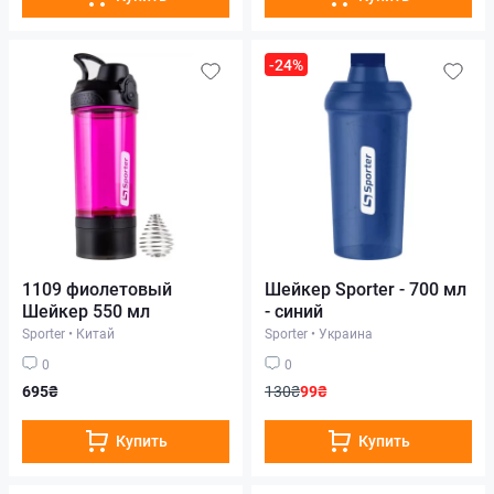
-24%
1109 фиолетовый
Шейкер Sporter - 700 мл
Шейкер 550 мл
- синий
Sporter
•
Китай
Sporter
•
Украина
0
0
695₴
130₴
99₴
Купить
Купить