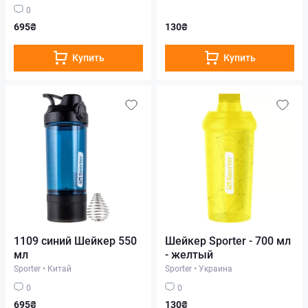
0
695₴
130₴
Купить
Купить
1109 синий Шейкер 550
Шейкер Sporter - 700 мл
мл
- желтый
Sporter
•
Китай
Sporter
•
Украина
0
0
695₴
130₴