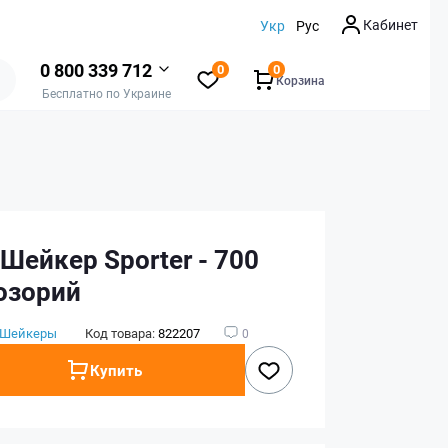
Кабинет
Укр
Рус
0 800 339 712
0
0
Корзина
Бесплатно по Украине
 Шейкер Sporter - 700
розорий
Шейкеры
Код товара:
822207
0
Купить