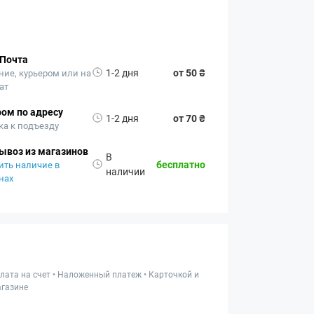
 Почта
1-2 дня
от 50 ₴
ние, курьером или на
ат
ом по адресу
1-2 дня
от 70 ₴
ка к подъезду
ывоз из магазинов
В
бесплатно
ить наличие в
наличии
нах
лата на счет • Наложенный платеж • Карточкой и
газине