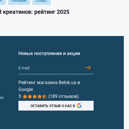
ог
Обзоры
Спорт
Блог
Обз
 креатинов: рейтинг 2025
ТОП гейнер
Новые поступления и акции
Рейтинг магазина Belok.ua в
Google
5
(189 отзывов)
лы
ОСТАВИТЬ ОТЗЫВ О НАС В