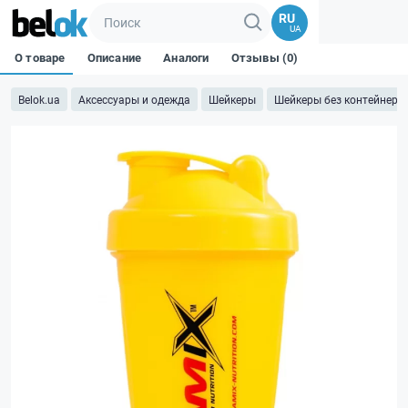
RU
UA
О товаре
Описание
Аналоги
Отзывы (0)
Belok.ua
Аксессуары и одежда
Шейкеры
Шейкеры без контейнера