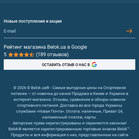
Доставка и оплата
Аминокислоты
Договор присоединения
Вопросы и ответы
Протеин
Новые поступления и акции
Обмен и возврат
Контакты и адреса магазинов
Гейнеры
Витамины и минералы
Рейтинг магазина Belok.ua в Google
5
(189 отзывов)
Рыбий жир, жирные кислоты
ОСТАВИТЬ ОТЗЫВ О НАС В
© 2026 © Belok.ua® - Самые выгодные цены на Спортивное
питание — от новичка до качка! Продажа в Киеве и Украине в
интернет-магазине. Отзывы, сравнение и обзоры новинок
спортивного питания. Доставка во все города Украины
службами «Новая Почта». Оплата: наличные, Приват-24,
наложенный платеж, карты.
Авторские права зерегистрированы и охраняются законом!
Belok® является зарегистрированным торговым знаком Belok™.
Продукты и вся информация о них, представленные на сайте