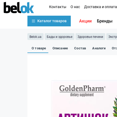
Контакты
О нас
Доставка и оплата
Акции
Бренды
Каталог товаров
Belok.ua
Бады и здоровье
Здоровье печени
Экст
О товаре
Описание
Состав
Аналоги
От