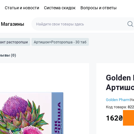
Статьи и новости
Система скидок
Вопросы и ответы
Магазины
ракт расторопши
Артишок+Розторопша - 30 таб
зывы (0)
Golden
Артишо
Golden Pharm
У
Код товара:
822
162₴