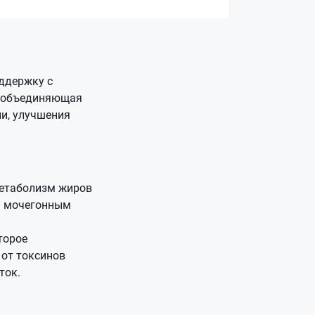
оддержку с
, объединяющая
и, улучшения
метаболизм жиров
им мочегонным
торое
 от токсинов
ток.