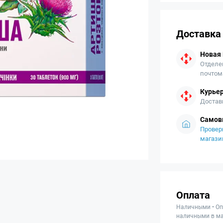
Доставка
Новая
Отделе
почтом
Курьер
Достав
Самов
Провер
магази
Оплата
Наличными • Оп
наличными в ма