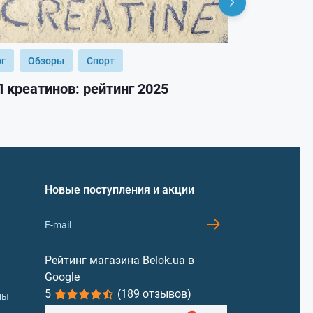
ог
Обзоры
Спорт
Блог
Обз
 креатинов: рейтинг 2025
ТОП гейнер
Новые поступления и акции
Рейтинг магазина Belok.ua в
Google
5
(189 отзывов)
лы