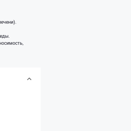
ечени).
 еды.
носимость,