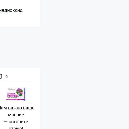
ниядиоксид
0
Нам важно ваше
мнение
— оставьте
отзыв!