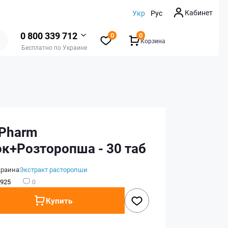
Кабинет
Укр
Рус
0 800 339 712
0
0
Корзина
Бесплатно по Украине
 Pharm
к+Розторопша - 30 таб
краина
Экстракт расторопши
925
0
Купить