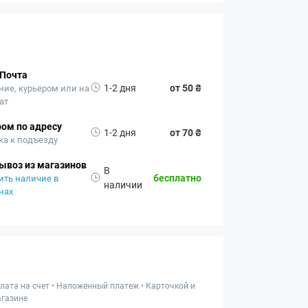
 Почта
1-2 дня
от 50 ₴
ние, курьером или на
ат
ом по адресу
1-2 дня
от 70 ₴
ка к подъезду
ывоз из магазинов
В
бесплатно
ить наличие в
наличии
нах
лата на счет • Наложенный платеж • Карточкой и
газине