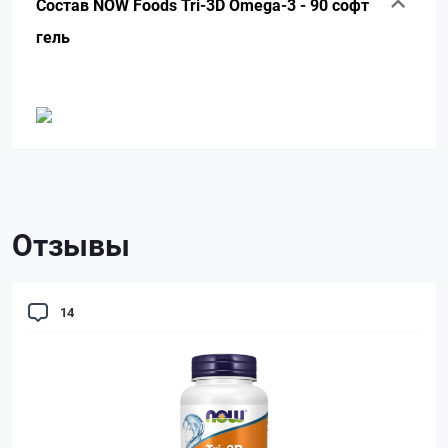
90
Состав NOW Foods Tri-3D Omega-3 - 90 софт
so
гель
k
Отзывы
14