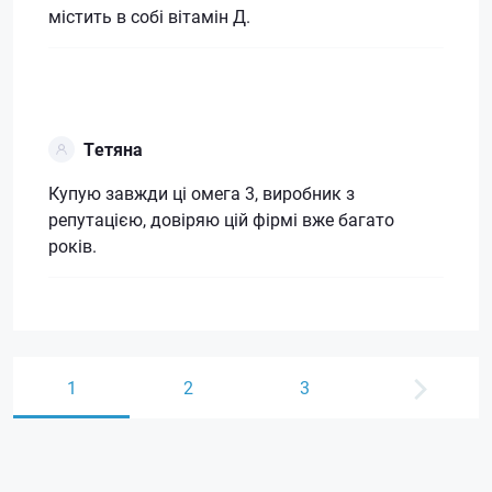
містить в собі вітамін Д.
Тетяна
Купую завжди ці омега 3, виробник з
репутацією, довіряю цій фірмі вже багато
років.
1
2
3