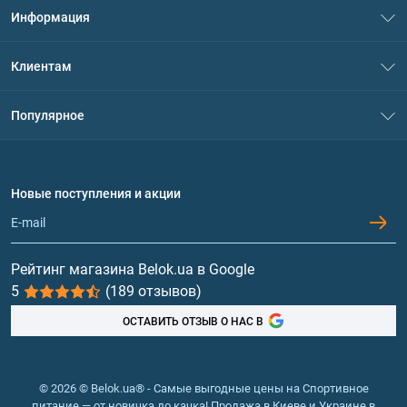
Информация
О нас
Клиентам
Контакты
Система скидок
Популярное
Политика конфиденциальности
Доставка и оплата
Аминокислоты
Договор присоединения
Вопросы и ответы
Протеин
Новые поступления и акции
Обмен и возврат
Контакты и адреса магазинов
Гейнеры
Витамины и минералы
Рейтинг магазина Belok.ua в Google
5
(189 отзывов)
Рыбий жир, жирные кислоты
ОСТАВИТЬ ОТЗЫВ О НАС В
© 2026 © Belok.ua® - Самые выгодные цены на Спортивное
питание — от новичка до качка! Продажа в Киеве и Украине в