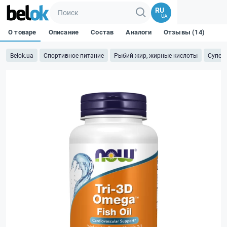
RU
UA
О товаре
Описание
Состав
Аналоги
Отзывы (14)
Belok.ua
Спортивное питание
Рыбий жир, жирные кислоты
Супер 