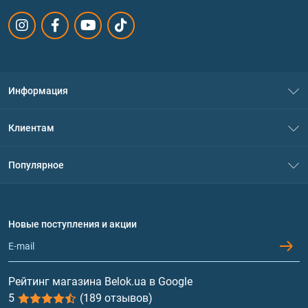
Информация
О нас
Клиентам
Контакты
Система скидок
Популярное
Политика конфиденциальности
Доставка и оплата
Аминокислоты
Договор присоединения
Вопросы и ответы
Протеин
Новые поступления и акции
Обмен и возврат
Контакты и адреса магазинов
Гейнеры
Витамины и минералы
Рейтинг магазина Belok.ua в Google
5
(189 отзывов)
Рыбий жир, жирные кислоты