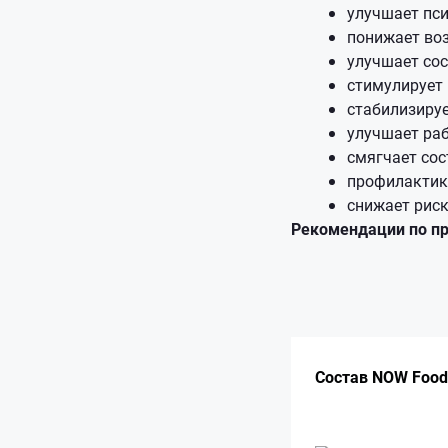
улучшает пси
понижает во
улучшает сос
стимулирует
стабилизиру
улучшает раб
смягчает сос
профилактик
снижает рис
Рекомендации по п
Состав NOW Foods