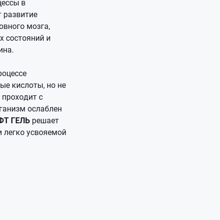
цессы в
 развитие
овного мозга,
х состояний и
ина.
процессе
е кислоты, но не
 проходит с
рганизм ослаблен
ОФТ ГЕЛЬ
решает
и легко усвояемой