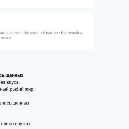
лата на счет • Наложенный платеж • Карточкой и
газине
насыщенных
ез вкуса,
ный рыбий жир.
иненасыщенных
только служат