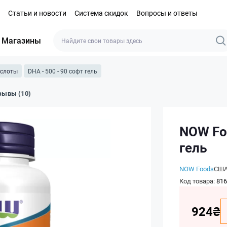
Статьи и новости
Система скидок
Вопросы и ответы
Магазины
ислоты
DHA - 500 - 90 софт гель
зывы (10)
NOW Foo
гель
NOW Foods
СШ
Код товара:
816
924₴