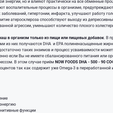
й энергии, но и влияют практически на все обменные про
ют воспалительные процессы в организме, предупреждают
 заболеваний, гипертонии, инфаркта, улучшают работу гол
итие атеросклероза способствуют выходу из депрессивны
ванной агрессии, уменьшают количество плохого холестер
наш в организм только из пищи или пищевых добавок
. В 
ми из них получаются DHA и EPA полиненасыщенные жирны
достаточно таких энзимов и процесс усваиваемости может
енно если Вы не имеете сбалансированного питания или о
рессом. В этом случае приём
NOW FOODS DHA - 500 - 90 С
роцентов так как содержит уже Omega-3 в переработанной 
ение
 энергию
гнитивные функции