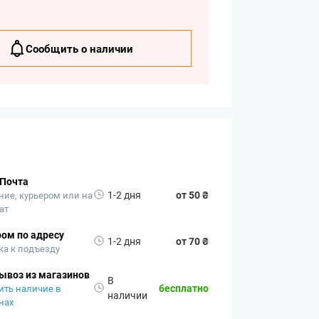
Сообщить о наличии
 Почта
1-2 дня
от 50 ₴
ние, курьером или на
ат
ом по адресу
1-2 дня
от 70 ₴
ка к подъезду
ывоз из магазинов
В
бесплатно
ить наличие в
наличии
нах