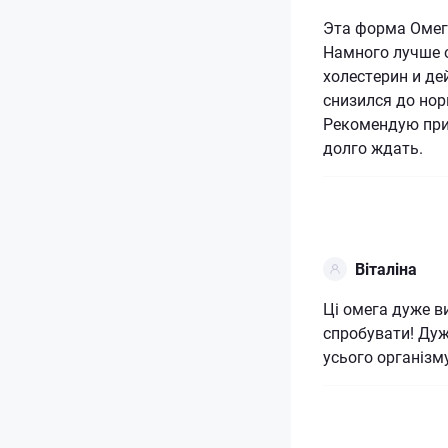
Эта форма Омег
Намного лучше 
холестерин и де
снизился до нор
Рекомендую прин
долго ждать.
Віталіна
Ці омега дуже в
спробувати! Дуж
усього організм