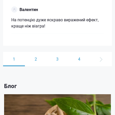
Валентин
На потенцію дуже яскраво виражений ефект,
краще ніж віагра!
1
2
3
4
Блог