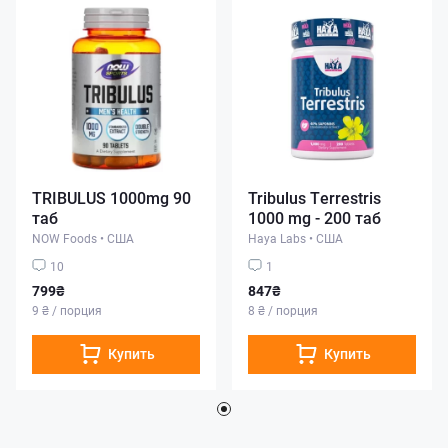
TRIBULUS 1000mg 90
Tribulus Terrestris
таб
1000 mg - 200 таб
NOW Foods
•
США
Haya Labs
•
США
10
1
799₴
847₴
9 ₴ / порция
8 ₴ / порция
Купить
Купить