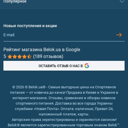
Популярное
Политика конфиденциальности
Доставка и оплата
Аминокислоты
Договор присоединения
Вопросы и ответы
Протеин
Новые поступления и акции
Обмен и возврат
Контакты и адреса магазинов
Гейнеры
Витамины и минералы
Рейтинг магазина Belok.ua в Google
5
(189 отзывов)
Рыбий жир, жирные кислоты
ОСТАВИТЬ ОТЗЫВ О НАС В
© 2026 © Belok.ua® - Самые выгодные цены на Спортивное
питание — от новичка до качка! Продажа в Киеве и Украине в
интернет-магазине. Отзывы, сравнение и обзоры новинок
спортивного питания. Доставка во все города Украины
службами «Новая Почта». Оплата: наличные, Приват-24,
наложенный платеж, карты.
Авторские права зерегистрированы и охраняются законом!
Belok® является зарегистрированным торговым знаком Belok™.