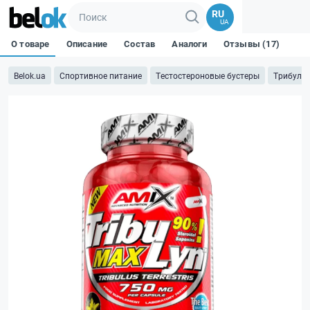
RU
UA
О товаре
Описание
Состав
Аналоги
Отзывы (17)
Belok.ua
Спортивное питание
Тестостероновые бустеры
Трибулус