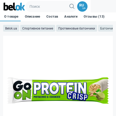
RU
UA
О товаре
Описание
Состав
Аналоги
Отзывы (13)
Belok.ua
Спортивное питание
Протеиновые батончики
Батончик C