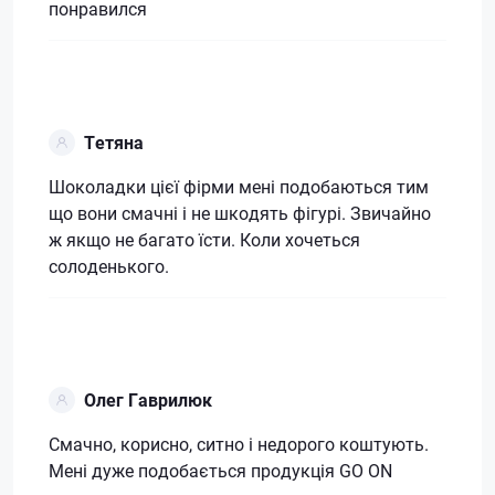
понравился
Тетяна
Шоколадки цієї фірми мені подобаються тим
що вони смачні і не шкодять фігурі. Звичайно
ж якщо не багато їсти. Коли хочеться
солоденького.
Олег Гаврилюк
Смачно, корисно, ситно і недорого коштують.
Мені дуже подобається продукція GO ON