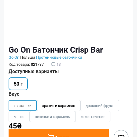
Go On Батончик Crisp Bar
Go On
Польша
Протеиновые батончики
Код товара:
821737
13
Доступные варианты
50 г
Вкус
фисташки
арахис и карамель
драконий фрукт
манго
печенье и карамель
кокос печенье
45₴