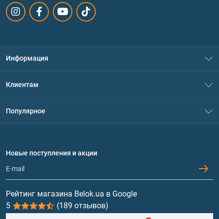
Информация
О нас
Клиентам
Контакты
Система скидок
Популярное
Политика конфиденциальности
Доставка и оплата
Аминокислоты
Договор присоединения
Вопросы и ответы
Протеин
Новые поступления и акции
Обмен и возврат
Контакты и адреса магазинов
Гейнеры
Витамины и минералы
Рейтинг магазина Belok.ua в Google
5
(189 отзывов)
Рыбий жир, жирные кислоты