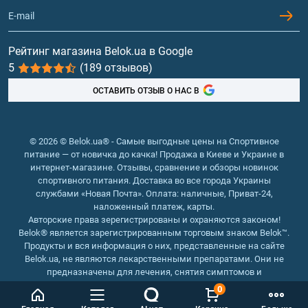
Контакты и адреса магазинов
Гейнеры
Витамины и минералы
Рейтинг магазина Belok.ua в Google
5
(189 отзывов)
Рыбий жир, жирные кислоты
ОСТАВИТЬ ОТЗЫВ О НАС В
© 2026 © Belok.ua® - Самые выгодные цены на Спортивное
питание — от новичка до качка! Продажа в Киеве и Украине в
интернет-магазине. Отзывы, сравнение и обзоры новинок
спортивного питания. Доставка во все города Украины
службами «Новая Почта». Оплата: наличные, Приват-24,
наложенный платеж, карты.
Авторские права зерегистрированы и охраняются законом!
Belok® является зарегистрированным торговым знаком Belok™.
Продукты и вся информация о них, представленные на сайте
Belok.ua, не являются лекарственными препаратами. Они не
предназначены для лечения, снятия симптомов и
предотвращения болезней.
0
Интернет магазин Belok.ua
››
Интернет магазин спортивного