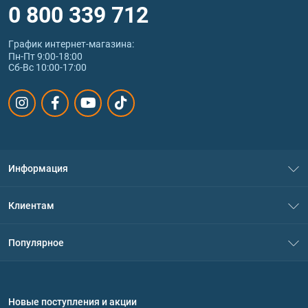
0 800 339 712
График интернет‑магазина:
Пн-Пт 9:00-18:00
Сб-Вс 10:00-17:00
Информация
О нас
Клиентам
Контакты
Система скидок
Популярное
Политика конфиденциальности
Доставка и оплата
Аминокислоты
Договор присоединения
Вопросы и ответы
Протеин
Новые поступления и акции
Обмен и возврат