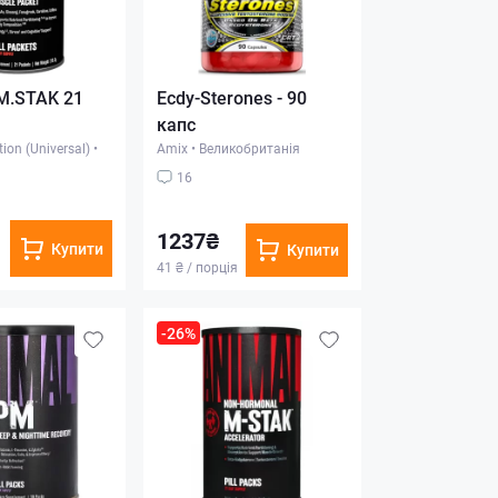
M.STAK 21
Ecdy-Sterones - 90
капс
ion (Universal)
•
Amix
•
Великобританія
16
1237₴
Купити
Купити
41 ₴ / порція
-26%