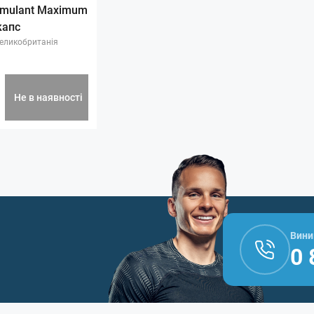
imulant Maximum
капс
еликобританія
Не в наявності
Вини
0 