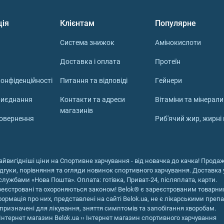
ція
Клієнтам
Популярне
Система знижок
Амінокислоти
Доставка і оплата
Протеїн
онфіденційності
Питання та відповіді
Гейнери
риєднання
Контакти та адреси
Вітаміни та мінерали
магазинів
повернення
Риб'ячий жир, жирні
айвигідніші ціни на Спортивне харчування - від новачка до качка! Продаж 
ідгуки, порівняння та огляди новинок спортивного харчування. Доставка у
службами «Нова Пошта». Оплата: готівка, Приват-24, післяплата, карти.
реєстровані та охороняються законом! Belok® є зареєстрованим товарни
формація про них, представлені на сайті Belok.ua, не є лікарськими преп
призначені для лікування, зняття симптомів та запобігання хворобам.
Інтернет магазин Belok.ua
››
Інтернет магазин спортивного харчування