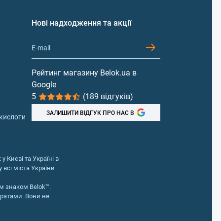
Нові надходження та акції
Рейтинг магазину Belok.ua в
Google
5
(189 відгуків)
ЗАЛИШИТИ ВІДГУК ПРО НАС В
 кислоти
у Києві та Україні в
 всі міста України
м знаком Belok™.
аратами. Вони не