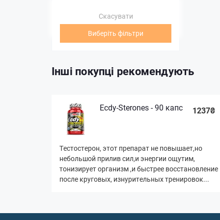
Скасувати
Виберіть фільтри
Інші покупці рекомендують
Ecdy-Sterones - 90 капс
1237₴
Тестостерон, этот препарат не повышает,но
небольшой прилив сил,и энергии ощутим,
тонизирует организм ,и быстрее восстановление
после круговых, изнурительных тренировок...