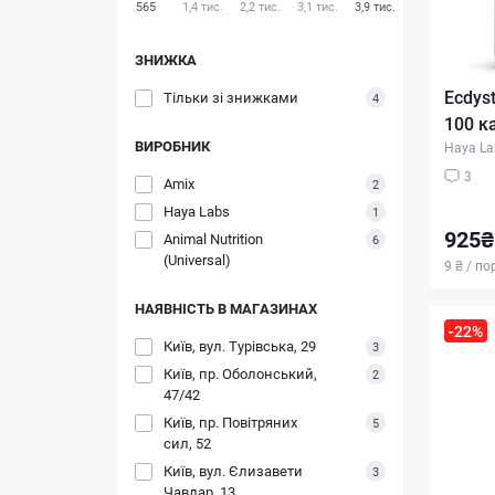
565
1,4 тис.
2,2 тис.
3,1 тис.
3,9 тис.
ЗНИЖКА
Ecdys
Тільки зі знижками
4
100 к
ВИРОБНИК
Haya La
3
Amix
2
Haya Labs
1
925₴
Animal Nutrition
6
(Universal)
9 ₴ / по
НАЯВНІСТЬ В МАГАЗИНАХ
-22%
Київ, вул. Турівська, 29
3
Київ, пр. Оболонський,
2
47/42
Київ, пр. Повітряних
5
сил, 52
Київ, вул. Єлизавети
3
Чавдар, 13