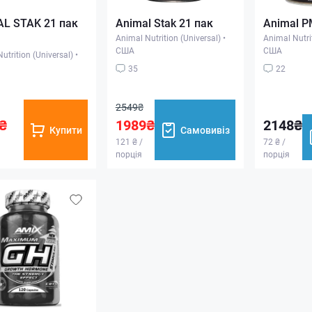
L STAK 21 пак
Animal Stak 21 пак
Animal P
Animal Nutrition (Universal)
•
Animal Nutrit
США
США
utrition (Universal)
•
35
22
2549₴
₴
1989₴
2148₴
Купити
Самовивіз
121 ₴ /
72 ₴ /
порція
порція