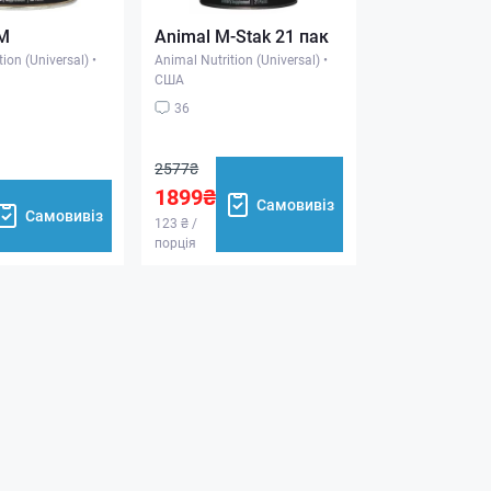
M
Animal M-Stak 21 пак
ion (Universal)
•
Animal Nutrition (Universal)
•
США
36
2577₴
1899₴
Самовивіз
Самовивіз
123 ₴ /
порція