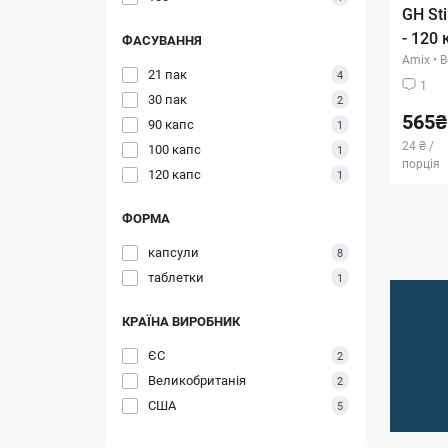
GH St
- 120 
ФАСУВАННЯ
Amix
•
В
21 пак
4
1
30 пак
2
565₴
90 капс
1
24 ₴ /
100 капс
1
порція
120 капс
1
ФОРМА
капсули
8
таблетки
1
КРАЇНА ВИРОБНИК
ЄС
2
Великобританія
2
США
5