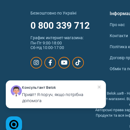
Безкоштовно по Україні
Інформа
0 800 339 712
Про нас
Контакти
График интернет‑магазина:
Пн-Пт 9:00-18:00
Політика к
Сб-Нд 10:00-17:00
Договір п
Обмін та 
Консультант Belok
© 2026 © Belok.ua® - Н
Привіт! Я поруч, якщо потрібна
інтернет-магазині. В
допомога
Авторські права за
Продукти та вся ін