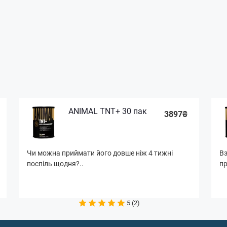
ANIMAL TNT+ 30 пак
3897₴
Чи можна приймати його довше ніж 4 тижні
Вз
поспіль щодня?..
пр
5 (2)