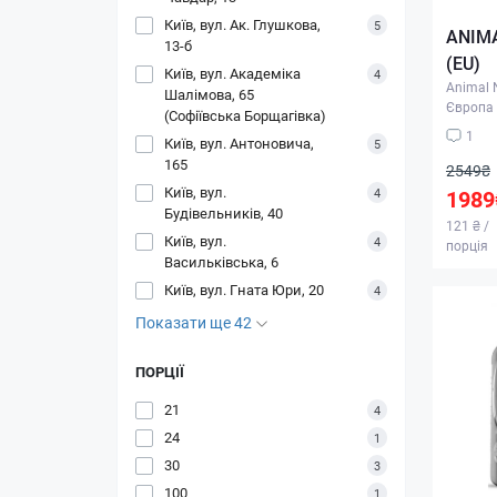
Київ, вул. Ак. Глушкова,
5
ANIMA
13-б
(EU)
Київ, вул. Академіка
4
Animal N
Шалімова, 65
Європа
(Софіївська Борщагівка)
1
Київ, вул. Антоновича,
5
165
2549₴
Київ, вул.
4
1989
Будівельників, 40
121 ₴ /
Київ, вул.
4
порція
Васильківська, 6
Київ, вул. Гната Юри, 20
4
Показати ще 42
ПОРЦІЇ
21
4
24
1
30
3
100
1