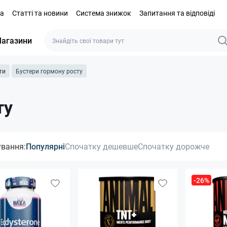
та
Статті та новини
Система знижок
Запитання та відповіді
агазини
ти
Бустери гормону росту
ту
ування:
Популярні
Спочатку дешевше
Спочатку дорожче
-26%