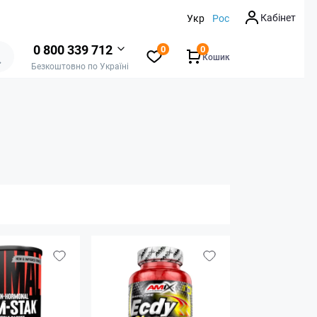
Кабінет
Укр
Рос
0 800 339 712
0
0
Кошик
Безкоштовно по Україні