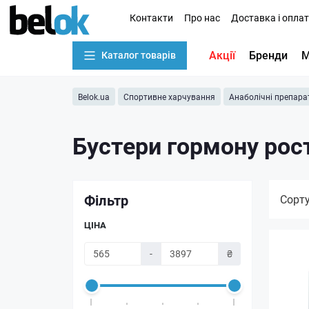
Контакти
Про нас
Доставка і опла
Акції
Бренди
М
Каталог товарів
Belok.ua
Спортивне харчування
Анаболічні препара
Бустери гормону рос
Фільтр
Сорт
ЦІНА
-
₴