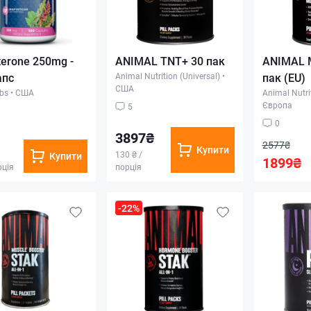
terone 250mg -
ANIMAL TNT+ 30 пак
ANIMAL 
апс
Animal Nutrition (Universal)
•
пак (EU)
США
bs
•
США
Animal Nutrit
Європа
5
0
3897₴
2577₴
Купити
130 ₴ /
Купити
1899₴
рція
порція
-22%