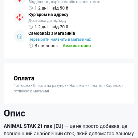
Відділення, кур’єром або на поштомат
1-2 дні
від 50 ₴
Кур’єром на адресу
Доставка до під'їзду
1-2 дні
від 70 ₴
Самовивіз з магазинів
Перевірити наявніть в магазинах
В наявності
безкоштовно
Оплата
Готівкою • Оплата на рахунок • Наложений платіж • Карткою і
готівкою в магазині
Опис
ANIMAL STAK 21 пак (EU)
— це не просто добавка, це
повноцінний анаболічний стек, який допомагає вашому