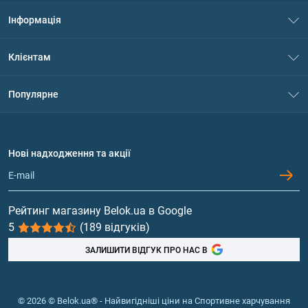
Інформація
Про нас
Клієнтам
Контакти
Система знижок
Популярне
Політика конфіденційності
Доставка і оплата
Амінокислоти
Договір приєднання
Питання та відповіді
Протеїн
Нові надходження та акції
Обмін та повернення
Контакти та адреси магазинів
Гейнери
Вітаміни та мінерали
Рейтинг магазину Belok.ua в Google
5
(189 відгуків)
Риб'ячий жир, жирні кислоти
ЗАЛИШИТИ ВІДГУК ПРО НАС В
© 2026 © Belok.ua® - Найвигідніші ціни на Спортивне харчування