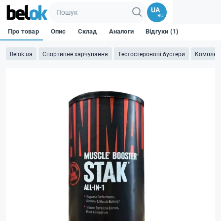
UA
RU
Про товар
Опис
Склад
Аналоги
Відгуки (1)
Belok.ua
Спортивне харчування
Тестостеронові бустери
Комплекс