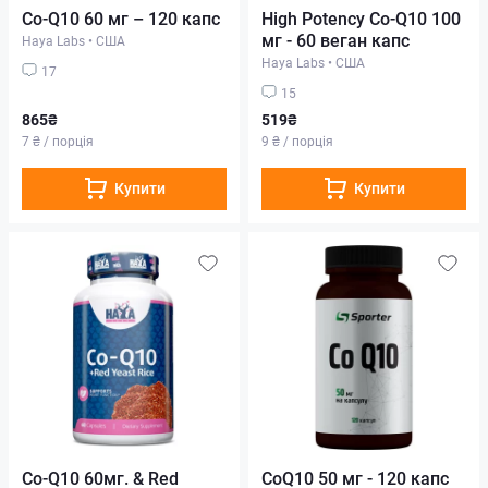
Co-Q10 60 мг – 120 капс
High Potency Co-Q10 100
мг - 60 веган капс
Haya Labs
•
США
Haya Labs
•
США
17
15
865₴
519₴
7 ₴ / порція
9 ₴ / порція
Купити
Купити
Co-Q10 60мг. & Red
CoQ10 50 мг - 120 капс