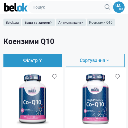
UA
RU
Belok.ua
Бади та здоров'я
Антиоксиданти
Коензими Q10
Коензими Q10
Фільтр
Сортування