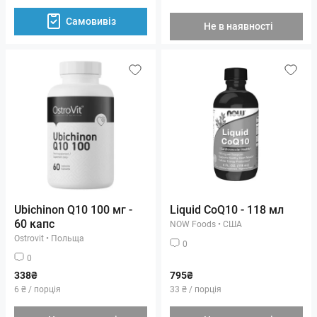
Самовивіз
Не в наявності
Ubichinon Q10 100 мг -
Liquid CoQ10 - 118 мл
60 капс
NOW Foods
•
США
Ostrovit
•
Польща
0
0
338₴
795₴
6 ₴ / порція
33 ₴ / порція