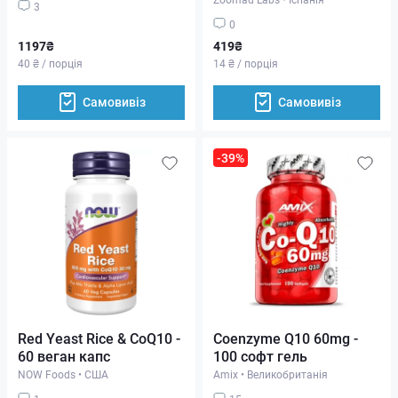
3
0
1197₴
419₴
40 ₴ / порція
14 ₴ / порція
Самовивіз
Самовивіз
-39%
Red Yeast Rice & CoQ10 -
Coenzyme Q10 60mg -
60 веган капс
100 софт гель
NOW Foods
•
США
Amix
•
Великобританія