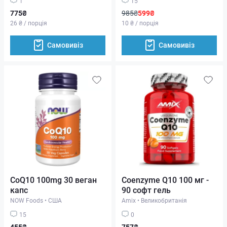
1
15
775₴
985₴
599₴
26 ₴ / порція
10 ₴ / порція
Самовивіз
Самовивіз
CoQ10 100mg 30 веган
Coenzyme Q10 100 мг -
капс
90 софт гель
NOW Foods
•
США
Amix
•
Великобританія
15
0
455₴
757₴