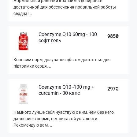
Нормальный рабочий коэнзим в дозировке
достаточной для обеспечения правильной работы
сердца! ..
Coenzyme Q10 60mg - 100
985₴
софт гель
Коэнзим норм, дозування цілком достатньо для
підтримки серця. ..
Coenzyme Q10 -100 mg +
297₴
curcumin - 30 капс
Намного лучше себя чувствую с ним, чем без него,
давление в норме, нет никакой усталости.
Рекомендую вам. ..