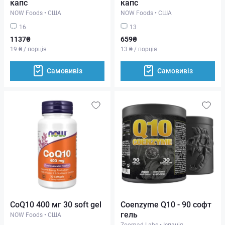
капс
капс
NOW Foods
•
США
NOW Foods
•
США
16
13
1137₴
659₴
19 ₴ / порція
13 ₴ / порція
Самовивіз
Самовивіз
CoQ10 400 мг 30 soft gel
Coenzyme Q10 - 90 софт
гель
NOW Foods
•
США
Zoomad Labs
•
Іспанія