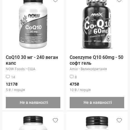
CoQ10 30 мг - 240 веган
Coenzyme Q10 60mg - 50
капс
софт гель
NOW Foods
•
США
Amix
•
Великобританія
14
8
1217₴
475₴
5 ₴ / порція
10 ₴ / порція
Не в наявності
Не в наявності