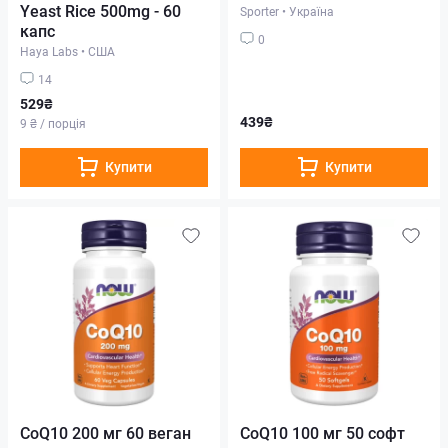
Yeast Rice 500mg - 60
Sporter
•
Україна
капс
0
Haya Labs
•
США
14
529₴
439₴
9 ₴ / порція
Купити
Купити
CoQ10 200 мг 60 веган
CoQ10 100 мг 50 софт