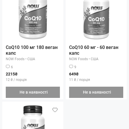
CoQ10 100 мг 180 веган
CoQ10 60 мг - 60 веган
капс
капс
NOW Foods
•
США
NOW Foods
•
США
6
9
2215₴
649₴
12 ₴ / порція
11 ₴ / порція
Не в наявності
Не в наявності