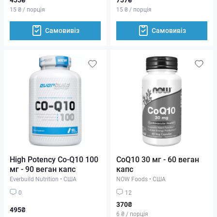
15 ₴ / порція
15 ₴ / порція
Самовивіз
Самовивіз
High Potency Co-Q10 100
CoQ10 30 мг - 60 веган
мг - 90 веган капс
капс
Everbuild Nutrition
•
США
NOW Foods
•
США
0
12
370₴
495₴
6 ₴ / порція