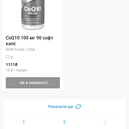
CoQ10 100 мг 90 софт
капс
NOW Foods
•
США
6
1111₴
12 ₴ / порція
Не в наявності
Показати ще
1
2