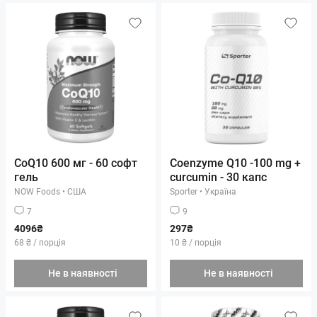
CoQ10 600 мг - 60 софт
Coenzyme Q10 -100 mg +
гель
curcumin - 30 капс
NOW Foods
•
США
Sporter
•
Україна
7
9
4096₴
297₴
68 ₴ / порція
10 ₴ / порція
Не в наявності
Не в наявності