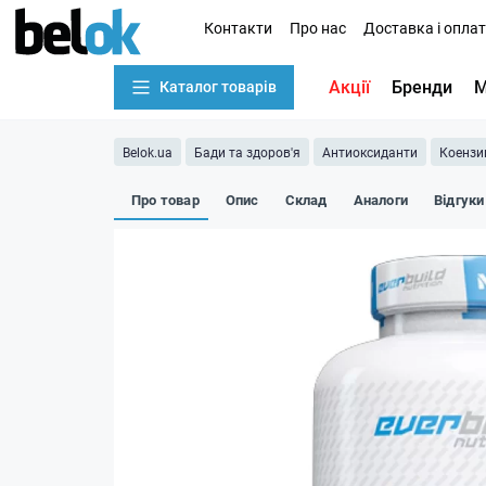
Контакти
Про нас
Доставка і опла
Акції
Бренди
М
Каталог товарів
Belok.ua
Бади та здоров'я
Антиоксиданти
Коензи
Про товар
Опис
Склад
Аналоги
Відгуки