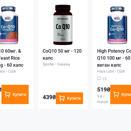
0 60мг. &
CoQ10 50 мг - 120
High Potency Co
east Rice
капс
Q10 100 мг - 60
 - 60 капс
Sporter
•
Україна
веган капс
abs
•
США
Haya Labs
•
США
15
₴
519₴
Купити
Купи
439₴
9 ₴ /
Купити
порція