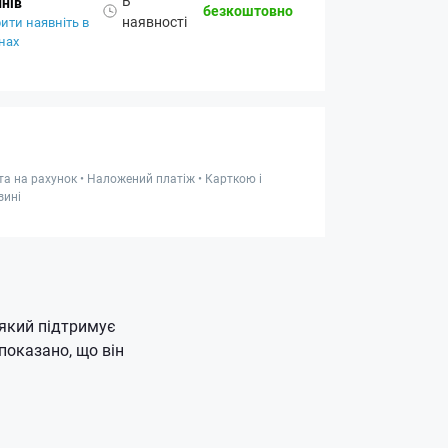
В
нів
безкоштовно
наявності
ити наявніть в
нах
та на рахунок • Наложений платіж • Карткою і
зині
який підтримує
показано, що він