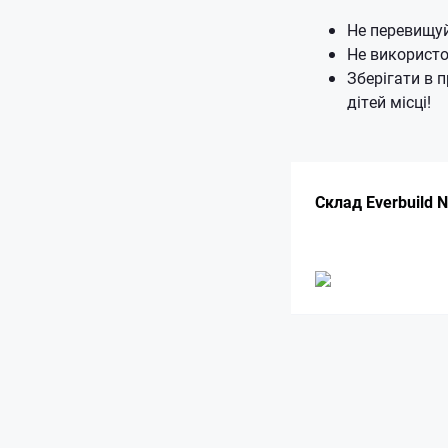
Не перевищуй
Не використо
Зберігати в 
дітей місці!
Склад Everbuild N