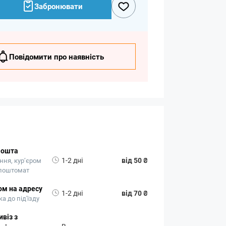
Забронювати
Повідомити про наявність
Пошта
1-2 дні
від 50 ₴
ння, кур’єром
 поштомат
ом на адресу
1-2 дні
від 70 ₴
а до під'їзду
віз з