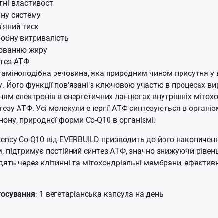
ні властивості
ну систему
'яний тиск
обну витривалість
юванню жиру
нтез АТФ
таміноподібна речовина, яка природним чином присутня у в
. Його функції пов'язані з ключовою участю в процесах вир
нням електронів в енергетичних ланцюгах внутрішніх мітох
езу АТФ. Усі молекули енергії АТФ синтезуються в організм
нону, природної форми Co-Q10 в організмі.
ency Co-Q10 від EVERBUILD призводить до його накопиченн
ом, підтримує постійний синтез АТФ, значно знижуючи рівен
дять через клітинні та мітохондріальні мембрани, ефекти
тосування:
1 вегетаріанська капсула на день