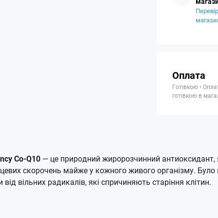
магази
Перевір
магази
Оплата
Готівкою • Опла
готівкою в мага
ency Co-Q10
— це природний жиророзчинний антиоксидант, 
цевих скорочень майже у кожного живого організму. Було 
 від вільних радикалів, які спричиняють старіння клітин.