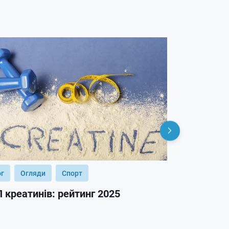
ог
Огляди
Спорт
Блог
Огл
 креатинів: рейтинг 2025
ТОП гейнер