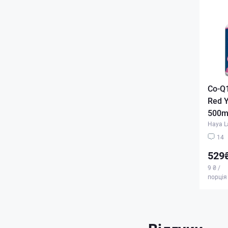
Co-Q1
Red Y
500mg
Haya L
14
529
9 ₴ /
порція