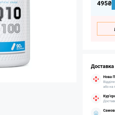
495₴
Доставка
Нова 
Відділе
або на
Кур’єр
Доставк
Самови