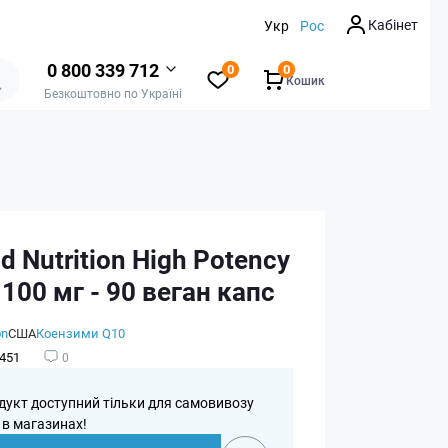
Кабінет
Укр
Рос
0 800 339 712
0
0
Кошик
Безкоштовно по Україні
ld Nutrition High Potency
100 мг - 90 веган капс
on
США
Коензими Q10
451
0
дукт доступний тільки для самовивозу
 в магазинах!