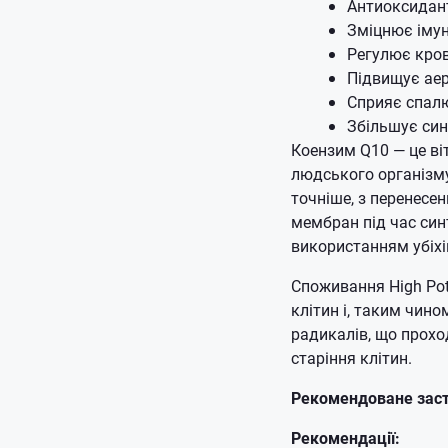
Антиоксидант
Зміцнює імун
Регулює кров
Підвищує аер
Сприяє спал
Збільшує си
Коензим Q10 — це ві
людського організму
точніше, з перенесе
мембран під час синт
використанням убіхі
Споживання High Pot
клітин і, таким чин
радикалів, що прохо
старіння клітин.
Рекомендоване зас
Рекомендації: