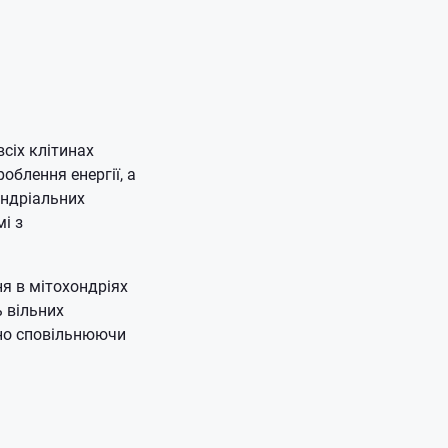
сіх клітинах
облення енергії, а
ондріальних
і з
я в мітохондріях
ь вільних
вно сповільнюючи