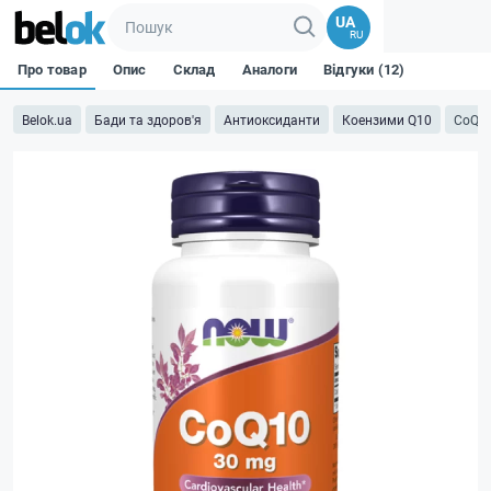
UA
RU
Про товар
Опис
Склад
Аналоги
Відгуки (12)
Belok.ua
Бади та здоров'я
Антиоксиданти
Коензими Q10
CoQ10