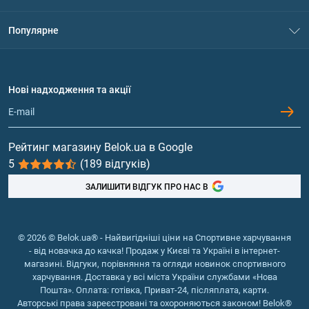
Контакти
Система знижок
Популярне
Політика конфіденційності
Доставка і оплата
Амінокислоти
Договір приєднання
Питання та відповіді
Протеїн
Нові надходження та акції
Обмін та повернення
Контакти та адреси магазинів
Гейнери
Вітаміни та мінерали
Рейтинг магазину Belok.ua в Google
5
(189 відгуків)
Риб'ячий жир, жирні кислоти
ЗАЛИШИТИ ВІДГУК ПРО НАС В
© 2026 © Belok.ua® - Найвигідніші ціни на Спортивне харчування
- від новачка до качка! Продаж у Києві та Україні в інтернет-
магазині. Відгуки, порівняння та огляди новинок спортивного
харчування. Доставка у всі міста України службами «Нова
Пошта». Оплата: готівка, Приват-24, післяплата, карти.
Авторські права зареєстровані та охороняються законом! Belok®