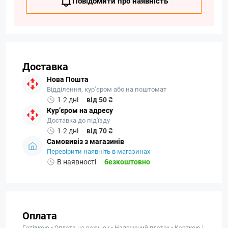
Повідомити про наявність
Доставка
Нова Пошта
Відділення, кур’єром або на поштомат
1-2 дні
від 50 ₴
Кур’єром на адресу
Доставка до під'їзду
1-2 дні
від 70 ₴
Самовивіз з магазинів
Перевірити наявніть в магазинах
В наявності
безкоштовно
Оплата
Готівкою • Оплата на рахунок • Наложений платіж • Карткою і