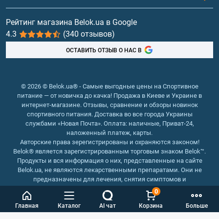
Витамины и минералы
Рейтинг магазина Belok.ua в Google
4.3
(340 отзывов)
Рыбий жир, жирные кислоты
ОСТАВИТЬ ОТЗЫВ О НАС В
© 2026 © Belok.ua® - Самые выгодные цены на Спортивное
питание — от новичка до качка! Продажа в Киеве и Украине в
интернет-магазине. Отзывы, сравнение и обзоры новинок
спортивного питания. Доставка во все города Украины
службами «Новая Почта». Оплата: наличные, Приват-24,
наложенный платеж, карты.
Авторские права зерегистрированы и охраняются законом!
Belok® является зарегистрированным торговым знаком Belok™.
Продукты и вся информация о них, представленные на сайте
Belok.ua, не являются лекарственными препаратами. Они не
предназначены для лечения, снятия симптомов и
предотвращения болезней.
0
Интернет магазин Belok.ua
››
Интернет магазин спортивного
Главная
Каталог
AI чат
Корзина
Больше
питания