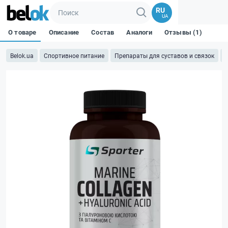
RU
UA
О товаре
Описание
Состав
Аналоги
Отзывы (1)
Belok.ua
Спортивное питание
Препараты для суставов и связок
К