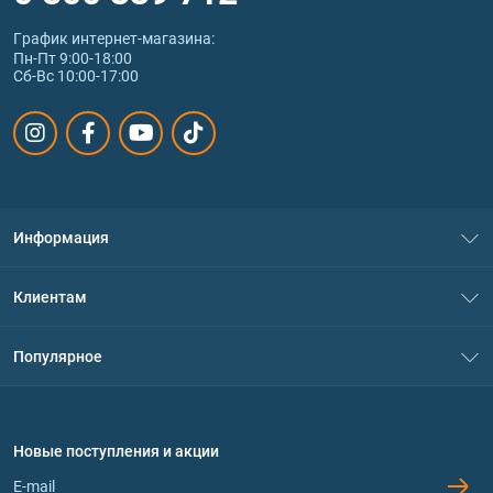
График интернет‑магазина:
Пн-Пт 9:00-18:00
Сб-Вс 10:00-17:00
Информация
О нас
Клиентам
Контакты
Система скидок
Популярное
Политика конфиденциальности
Доставка и оплата
Аминокислоты
Договор присоединения
Вопросы и ответы
Протеин
Новые поступления и акции
Обмен и возврат
Контакты и адреса магазинов
Гейнеры