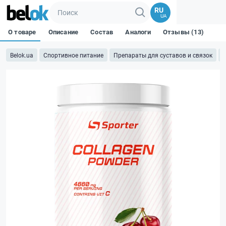
RU
UA
О товаре
Описание
Состав
Аналоги
Отзывы (13)
Belok.ua
Спортивное питание
Препараты для суставов и связок
К