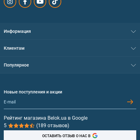
Информация
О нас
Клиентам
Контакты
Система скидок
Популярное
Политика конфиденциальности
Доставка и оплата
Аминокислоты
Договор присоединения
Вопросы и ответы
Протеин
Новые поступления и акции
Обмен и возврат
Контакты и адреса магазинов
Гейнеры
Витамины и минералы
Рейтинг магазина Belok.ua в Google
5
(189 отзывов)
Рыбий жир, жирные кислоты
ОСТАВИТЬ ОТЗЫВ О НАС В