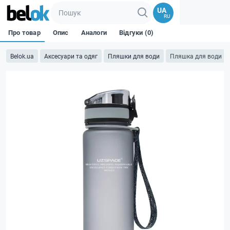
UA
RU
Про товар
Опис
Аналоги
Відгуки (0)
Belok.ua
Аксесуари та одяг
Пляшки для води
Пляшка для води 500