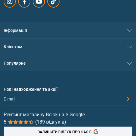
Інформація
Про нас
Клієнтам
Контакти
Система знижок
Популярне
Політика конфіденційності
Доставка і оплата
Амінокислоти
Договір приєднання
Питання та відповіді
Протеїн
Нові надходження та акції
Обмін та повернення
Контакти та адреси магазинів
Гейнери
Вітаміни та мінерали
Рейтинг магазину Belok.ua в Google
5
(189 відгуків)
Риб'ячий жир, жирні кислоти
ЗАЛИШИТИ ВІДГУК ПРО НАС В