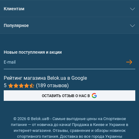
О нас
Клиентам
Контакты
Система скидок
Популярное
Политика конфиденциальности
Доставка и оплата
Аминокислоты
Договор присоединения
Вопросы и ответы
Протеин
Новые поступления и акции
Обмен и возврат
Контакты и адреса магазинов
Гейнеры
Витамины и минералы
Рейтинг магазина Belok.ua в Google
5
(189 отзывов)
Рыбий жир, жирные кислоты
ОСТАВИТЬ ОТЗЫВ О НАС В
© 2026 © Belok.ua® - Самые выгодные цены на Спортивное
питание — от новичка до качка! Продажа в Киеве и Украине в
интернет-магазине. Отзывы, сравнение и обзоры новинок
спортивного питания. Доставка во все города Украины