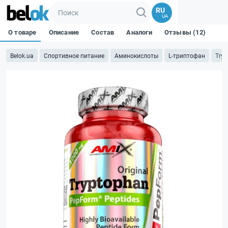
RU
UA
О товаре
Описание
Состав
Аналоги
Отзывы (12)
Belok.ua
Спортивное питание
Аминокислоты
L-триптофан
Tryp