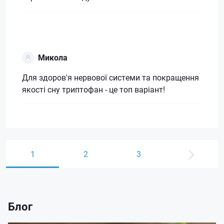
Микола
Для здоров'я нервової системи та покращення
якості сну триптофан - це топ варіант!
1
2
3
Блог