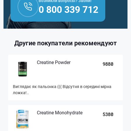
Возникли вопросы? Звони!
0 800 339 712
Другие покупатели рекомендуют
Creatine Powder
988₴
Виглядає як пальонка ((( Відсутня в середині мірна
ложка!..
Creatine Monohydrate
538₴