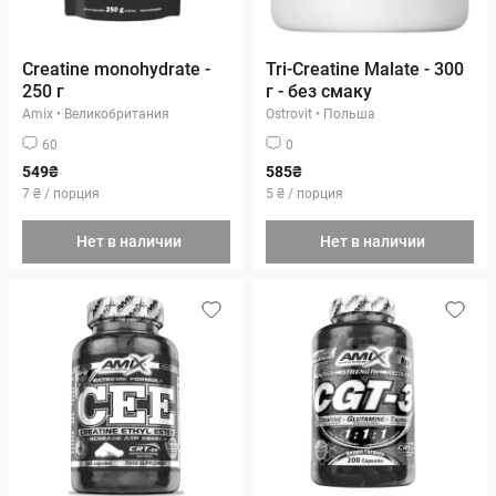
Creatine monohydrate -
Tri-Creatine Malate - 300
250 г
г - без смаку
Amix
•
Великобритания
Ostrovit
•
Польша
60
0
549₴
585₴
7 ₴ / порция
5 ₴ / порция
Нет в наличии
Нет в наличии