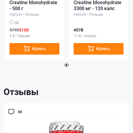
Creatine Monohydrate
Creatine Monohydrate
- 500 г
3300 мг - 120 капс
Ostrovit
•
Польша
Ostrovit
•
Польша
48
579₴
515₴
457₴
3 ₴ / порция
11 ₴ / порция
Купить
Купить
Отзывы
60