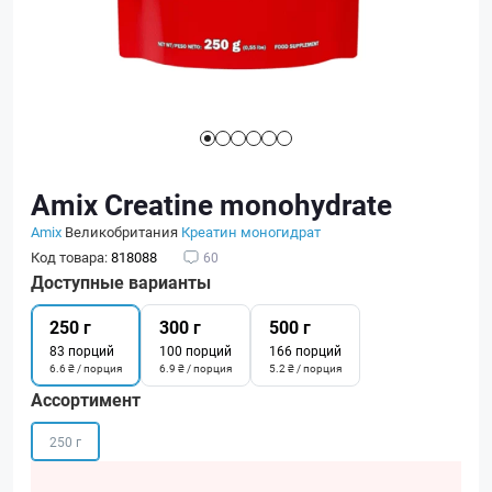
Amix Creatine monohydrate
Amix
Великобритания
Креатин моногидрат
Код товара:
818088
60
Доступные варианты
250 г
300 г
500 г
83 порций
100 порций
166 порций
6.6 ₴ / порция
6.9 ₴ / порция
5.2 ₴ / порция
Ассортимент
250 г