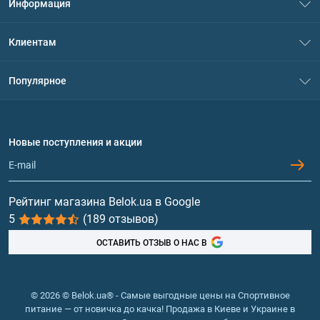
Информация
О нас
Клиентам
Контакты
Система скидок
Популярное
Политика конфиденциальности
Доставка и оплата
Аминокислоты
Договор присоединения
Вопросы и ответы
Протеин
Новые поступления и акции
Обмен и возврат
Контакты и адреса магазинов
Гейнеры
Витамины и минералы
Рейтинг магазина Belok.ua в Google
5
(189 отзывов)
Рыбий жир, жирные кислоты
ОСТАВИТЬ ОТЗЫВ О НАС В
© 2026 © Belok.ua® - Самые выгодные цены на Спортивное
питание — от новичка до качка! Продажа в Киеве и Украине в