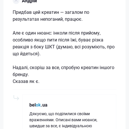
Андрій
Придбав цей креатин — загалом по
результатах непоганий, працює.
Але є один нюанс: інколи після прийому,
особливо якщо пити після їжі, буває різка
реакція з боку ШКТ (думаю, всі розуміють, про
що йдеться).
Надалі, скоріш за все, спробую креатин іншого
бренду.
Сказав як є.
bel
ok
.ua
Дякуємо, що поділилися своїми
враженнями. Описані вами нюанси,
швидше за все, є індивідуальною