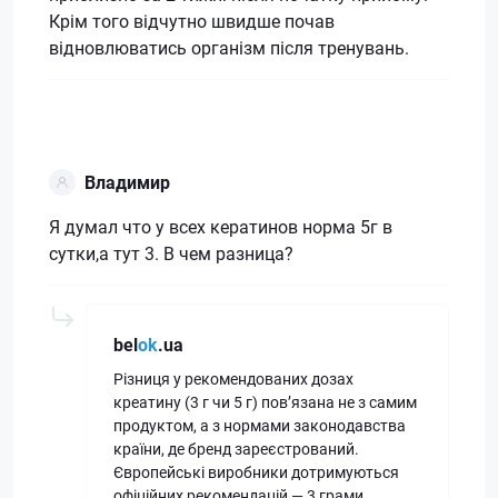
Крім того відчутно швидше почав
відновлюватись організм після тренувань.
Владимир
Я думал что у всех кератинов норма 5г в
сутки,а тут 3. В чем разница?
bel
ok
.ua
Різниця у рекомендованих дозах
креатину (3 г чи 5 г) пов’язана не з самим
продуктом, а з нормами законодавства
країни, де бренд зареєстрований.
Європейські виробники дотримуються
офіційних рекомендацій — 3 грами