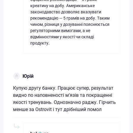
креатину на добу. Американське
законодавство дозволяє вказувати
рекомендацію — 5 грамів на добу. Таким
чином, різниця у дозуванні пояснюється
регуляторними вимогами, а не
відмінностями у якості чи складі
продукту.
Юрій
Купую другу банку. Працює супер, результат
видно по наповненості м'язів та покращенні
якості тренувань. Однозначно раджу. Гірчить
менше за Ostrovit і тут дрібніший помол