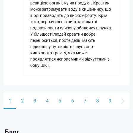
реакцією організму на продукт. Креатин
може затримувати воду в кишечнику, що
іноді призводить до дискомфорту. Крім
того, нерозчинені кристали здатні
подразнювати слизову оболонку шлунка.
У більшості людей креатин добре
переноситься, проте деякі мають
підвищену чутливість шлунково-
кишкового тракту, яка може
проявлятися неприємними відчуттями з
боку ШКТ.
1
2
3
4
5
6
7
8
9
Блог