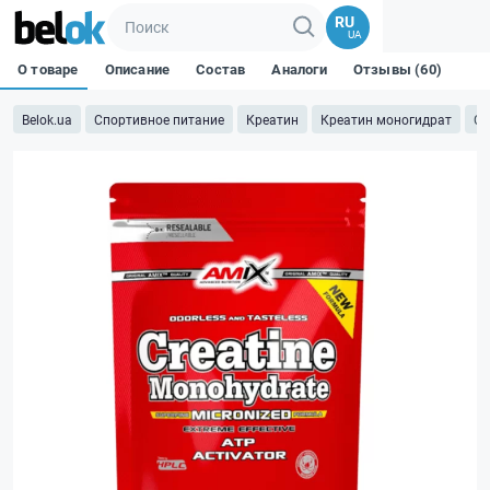
RU
UA
О товаре
Описание
Состав
Аналоги
Отзывы (60)
Belok.ua
Спортивное питание
Креатин
Креатин моногидрат
Cr