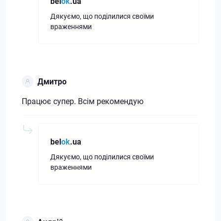
bel
ok
.ua
Дякуємо, що поділилися своїми
враженнями
Дмитро
Працює супер. Всім рекомендую
bel
ok
.ua
Дякуємо, що поділилися своїми
враженнями