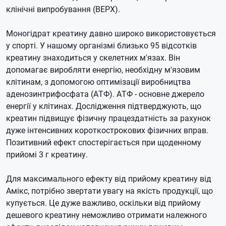
клінічні випробування (ВЕРХ).
Моногідрат креатину давно широко використовується
у спорті.
У нашому організмі близько 95 відсотків
креатину знаходиться у скелетних м'язах.
Він
допомагає виробляти енергію, необхідну м'язовим
клітинам, з допомогою оптимізації виробництва
аденозинтрифосфата (АТФ).
АТФ - основне джерело
енергії у клітинах.
Дослідження підтверджують, що
креатин підвищує фізичну працездатність за рахунок
дуже інтенсивних короткострокових фізичних вправ.
Позитивний ефект спостерігається при щоденному
прийомі 3 г креатину.
Для максимального ефекту від прийому креатину від
Амікс, потрібно звертати увагу на якість продукції, що
купується.
Це дуже важливо, оскільки від прийому
дешевого креатину неможливо отримати належного