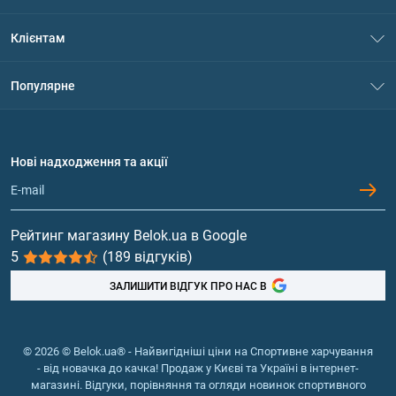
Про нас
Клієнтам
Контакти
Система знижок
Популярне
Політика конфіденційності
Доставка і оплата
Амінокислоти
Договір приєднання
Питання та відповіді
Протеїн
Нові надходження та акції
Обмін та повернення
Контакти та адреси магазинів
Гейнери
Вітаміни та мінерали
Рейтинг магазину Belok.ua в Google
5
(189 відгуків)
Риб'ячий жир, жирні кислоти
ЗАЛИШИТИ ВІДГУК ПРО НАС В
© 2026 © Belok.ua® - Найвигідніші ціни на Спортивне харчування
- від новачка до качка! Продаж у Києві та Україні в інтернет-
магазині. Відгуки, порівняння та огляди новинок спортивного