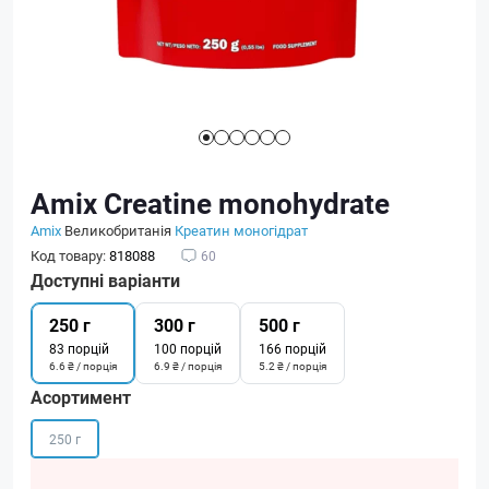
Amix Creatine monohydrate
Amix
Великобританія
Креатин моногідрат
Код товару:
818088
60
Доступні варіанти
250 г
300 г
500 г
83 порцій
100 порцій
166 порцій
6.6 ₴ / порція
6.9 ₴ / порція
5.2 ₴ / порція
Асортимент
250 г