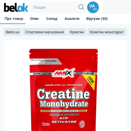
UA
RU
Про товар
Опис
Склад
Аналоги
Відгуки (60)
Belok.ua
Спортивне харчування
Креатин
Креатин моногідрат