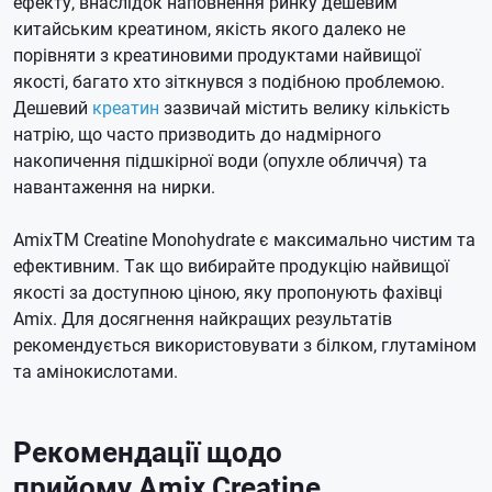
ефекту, внаслідок наповнення ринку дешевим
китайським креатином, якість якого далеко не
порівняти з креатиновими продуктами найвищої
якості, багато хто зіткнувся з подібною проблемою.
Дешевий
креатин
зазвичай містить велику кількість
натрію, що часто призводить до надмірного
накопичення підшкірної води (опухле обличчя) та
навантаження на нирки.
AmixTM Creatine Monohydrate є максимально чистим та
ефективним.
Так що вибирайте продукцію найвищої
якості за доступною ціною, яку пропонують фахівці
Amix.
Для досягнення найкращих результатів
рекомендується використовувати з білком, глутаміном
та амінокислотами.
Рекомендації щодо
прийому
Amix Creatine