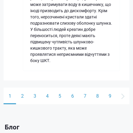
може затримувати воду в кишечнику, що
іноді призводить до дискомфорту. Крім
того, нерозчинені кристали здатні
подразнювати слизову оболонку шлунка.
У більшості людей креатин добре
переноситься, проте деякі мають
підвищену чутливість шлунково-
кишкового тракту, яка може
проявлятися неприємними відчуттями з
боку ШКТ.
1
2
3
4
5
6
7
8
9
Блог