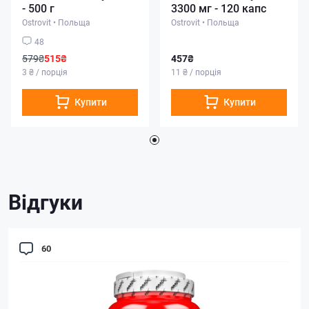
- 500 г
3300 мг - 120 капс
Ostrovit
•
Польща
Ostrovit
•
Польща
48
579₴
515₴
457₴
3 ₴ / порція
11 ₴ / порція
Купити
Купити
Відгуки
60