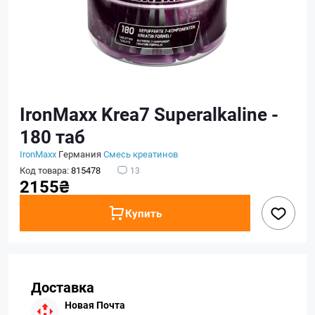
IronMaxx Krea7 Superalkaline -
180 таб
IronMaxx
Германия
Смесь креатинов
Код товара:
815478
13
2155₴
Купить
Доставка
Новая Почта