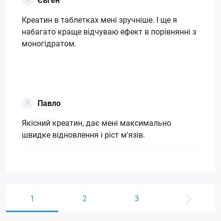
Креатин в таблетках мені зручніше. І ще я
набагато краще відчуваю ефект в порівнянні з
моногідратом.
Павло
Якісний креатин, дає мені максимально
швидке відновлення і ріст м'язів.
1
2
3