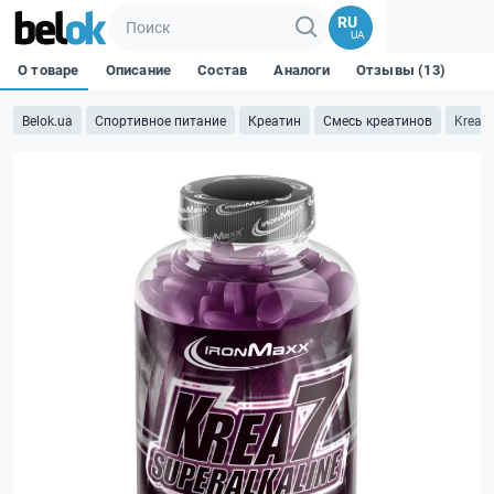
RU
UA
О товаре
Описание
Состав
Аналоги
Отзывы (13)
Belok.ua
Спортивное питание
Креатин
Смесь креатинов
Krea7 