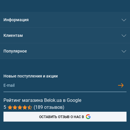
Информация
О нас
Клиентам
Контакты
Система скидок
Популярное
Политика конфиденциальности
Доставка и оплата
Аминокислоты
Договор присоединения
Вопросы и ответы
Протеин
Новые поступления и акции
Обмен и возврат
Контакты и адреса магазинов
Гейнеры
Витамины и минералы
Рейтинг магазина Belok.ua в Google
5
(189 отзывов)
Рыбий жир, жирные кислоты
ОСТАВИТЬ ОТЗЫВ О НАС В