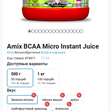
Amix BCAA Micro Instant Juice
Amix
Великобритания
BCAA в порошке
Код товара:
819311
29
Доступные варианты
500 г
1 кг
50 порций
100 порций
19.1 ₴ / порция
17.7 ₴ / порция
Вкус
Зеленое яблоко
чёрная вишня
арбуз
грейпфрутовый лимонад
Апельсин