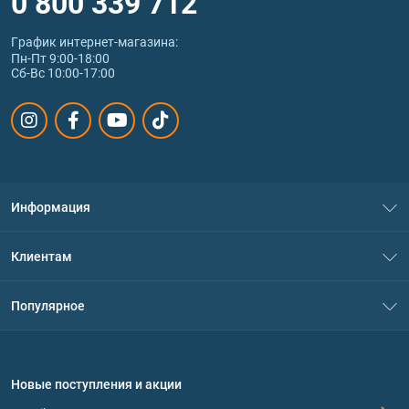
0 800 339 712
График интернет‑магазина:
Пн-Пт 9:00-18:00
Сб-Вс 10:00-17:00
Информация
О нас
Клиентам
Контакты
Система скидок
Популярное
Политика конфиденциальности
Доставка и оплата
Аминокислоты
Договор присоединения
Вопросы и ответы
Протеин
Новые поступления и акции
Обмен и возврат
Контакты и адреса магазинов