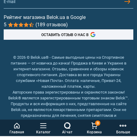
Гейнеры
Витамины и минералы
Рейтинг магазина Belok.ua в Google
5
(189 отзывов)
Рыбий жир, жирные кислоты
ОСТАВИТЬ ОТЗЫВ О НАС В
© 2026 © Belok.ua® - Самые выгодные цены на Спортивное
питание — от новичка до качка! Продажа в Киеве и Украине в
интернет-магазине. Отзывы, сравнение и обзоры новинок
спортивного питания. Доставка во все города Украины
службами «Новая Почта». Оплата: наличные, Приват-24,
наложенный платеж, карты.
Авторские права зерегистрированы и охраняются законом!
Belok® является зарегистрированным торговым знаком Belok™.
Продукты и вся информация о них, представленные на сайте
Belok.ua, не являются лекарственными препаратами. Они не
предназначены для лечения, снятия симптомов и
предотвращения болезней.
0
Интернет магазин Belok.ua
››
Интернет магазин спортивного
Главная
Каталог
AI чат
Корзина
Больше
питания