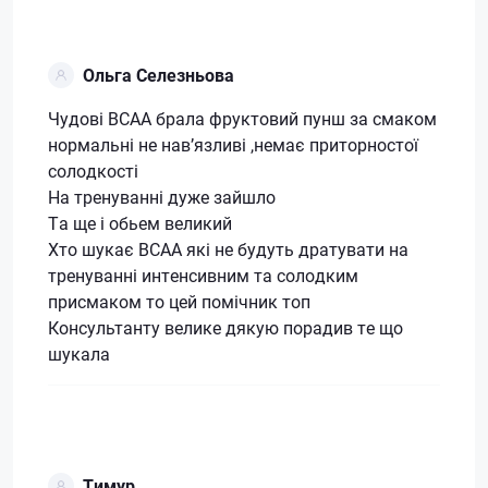
Ольга Селезньова
Чудові BCAA брала фруктовий пунш за смаком
нормальні не навʼязливі ,немає приторностої
солодкості
На тренуванні дуже зайшло
Та ще і обьем великий
Хто шукає BCAA які не будуть дратувати на
тренуванні интенсивним та солодким
присмаком то цей помічник топ
Консультанту велике дякую порадив те що
шукала
Тимур