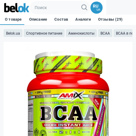
RU
UA
О товаре
Описание
Состав
Аналоги
Отзывы (29)
Belok.ua
Спортивное питание
Аминокислоты
BCAA
BCAA в по