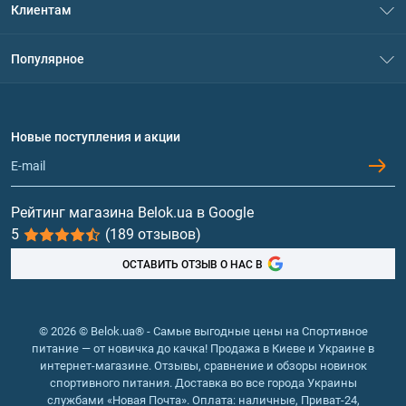
Клиентам
Контакты
Система скидок
Популярное
Политика конфиденциальности
Доставка и оплата
Аминокислоты
Договор присоединения
Вопросы и ответы
Протеин
Новые поступления и акции
Обмен и возврат
Контакты и адреса магазинов
Гейнеры
Витамины и минералы
Рейтинг магазина Belok.ua в Google
5
(189 отзывов)
Рыбий жир, жирные кислоты
ОСТАВИТЬ ОТЗЫВ О НАС В
© 2026 © Belok.ua® - Самые выгодные цены на Спортивное
питание — от новичка до качка! Продажа в Киеве и Украине в
интернет-магазине. Отзывы, сравнение и обзоры новинок
спортивного питания. Доставка во все города Украины
службами «Новая Почта». Оплата: наличные, Приват-24,