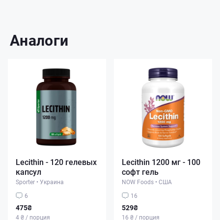
Аналоги
Lecithin - 120 гелевых
Lecithin 1200 мг - 100
капсул
софт гель
Sporter
•
Украина
NOW Foods
•
США
6
16
475₴
529₴
4 ₴ / порция
16 ₴ / порция