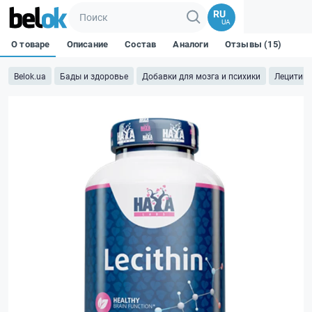
RU
UA
О товаре
Описание
Состав
Аналоги
Отзывы (15)
Belok.ua
Бады и здоровье
Добавки для мозга и психики
Лецитин