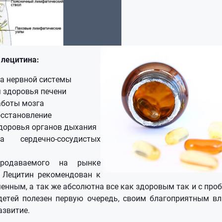
 лецитина:
а нервной системы
 здоровья печени
аботы мозга
сстановление
доровья органов дыхания
ка сердечно-сосудистых
родаваемого на рынке
. Лецитин рекомендован к
менным, а так же абсолютна все как здоровым так и с про
детей полезен первую очередь, своим благоприятным вл
азвитие.