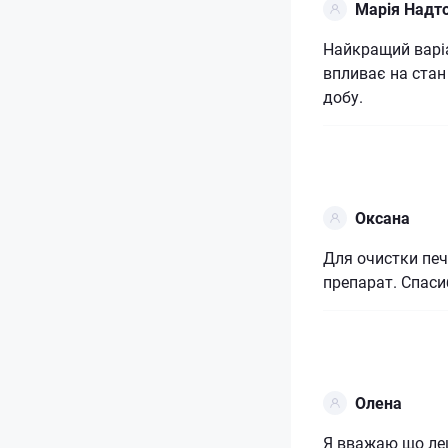
Марія Надто
Найкращий варіа
впливає на стан
добу.
Оксана
Для очистки пе
препарат. Спаси
Олена
Я вважаю що лец