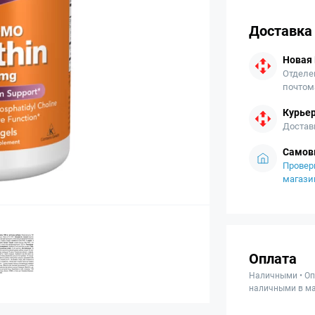
Доставка
Новая
Отделе
почтом
Курьер
Достав
Самов
Провер
магази
Оплата
Наличными • Оп
наличными в ма