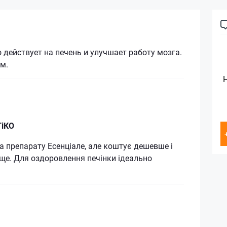
 действует на печень и улучшает работу мозга.
м.
ТіКО
ва препарату Есенціале, але коштує дешевше і
ще. Для оздоровлення печінки ідеально