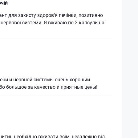
чій
нт для захисту здоров'я печінки, позитивно
 нервової системи. Я вживаю по 3 капсули на
чени и нервной системы очень хороший
бо большое за качество и приятные цены!
итин необхідно вживати всім, незалежно від