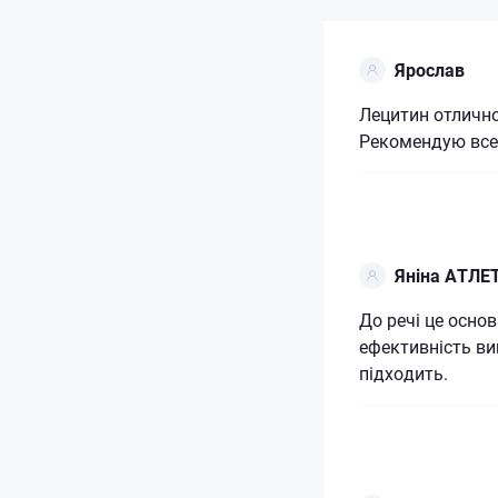
Ярослав
Лецитин отлично
Рекомендую все
Яніна АТЛЕ
До речі це осно
ефективність ви
підходить.