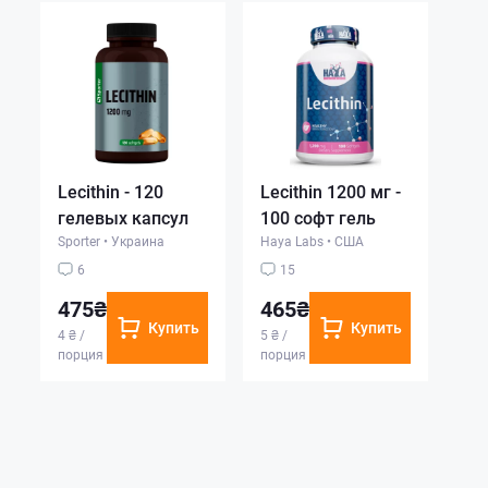
Lecithin - 120
Lecithin 1200 мг -
гелевых капсул
100 софт гель
Sporter
•
Украина
Haya Labs
•
США
6
15
475₴
465₴
Купить
Купить
4 ₴ /
5 ₴ /
порция
порция