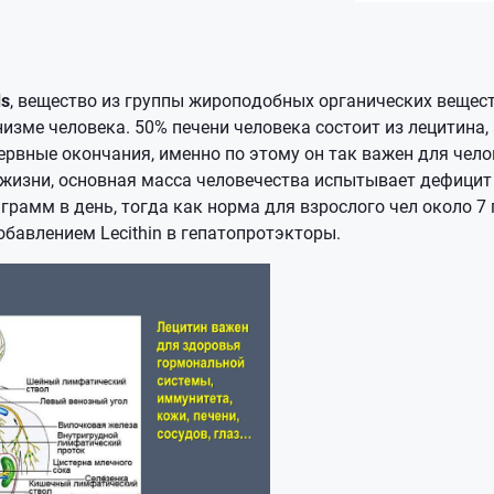
ds
, вещество из группы жироподобных органических вещес
изме человека. 50% печени человека состоит из лецитина, 
ервные окончания, именно по этому он так важен для чело
жизни, основная масса человечества испытывает дефици
 грамм в день, тогда как норма для взрослого чел около 7
обавлением Lecithin в гепатопротэкторы.