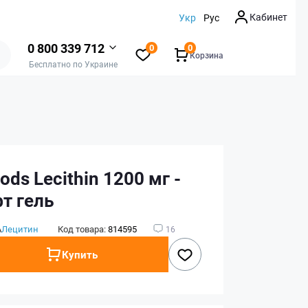
Кабинет
Укр
Рус
0 800 339 712
0
0
Корзина
Бесплатно по Украине
ds Lecithin 1200 мг -
т гель
А
Лецитин
Код товара:
814595
16
Купить