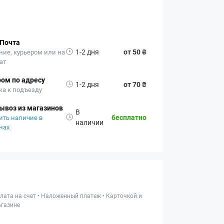
 Почта
1-2 дня
от 50 ₴
ние, курьером или на
ат
ом по адресу
1-2 дня
от 70 ₴
ка к подъезду
ывоз из магазинов
В
бесплатно
ить наличие в
наличии
нах
лата на счет • Наложенный платеж • Карточкой и
газине