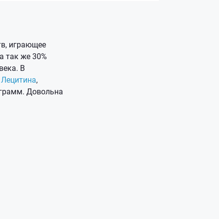
тв, играющее
а так же 30%
века. В
т
Лецитина
,
 грамм. Довольна