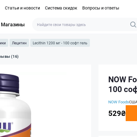
Статьи и новости
Система скидок
Вопросы и ответы
Магазины
хики
Лецитин
Lecithin 1200 мг - 100 софт гель
зывы (16)
NOW Foo
100 соф
NOW Foods
СШ
529₴