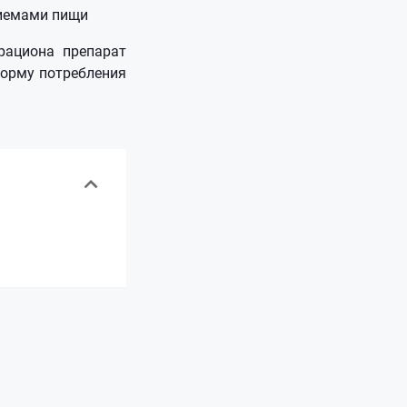
риемами пищи
рациона препарат
 норму потребления