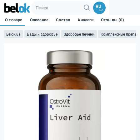
RU
UA
О товаре
Описание
Состав
Аналоги
Отзывы (0)
Belok.ua
Бады и здоровье
Здоровье печени
Комплексные препар