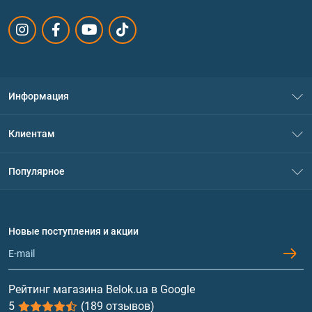
Информация
О нас
Клиентам
Контакты
Система скидок
Популярное
Политика конфиденциальности
Доставка и оплата
Аминокислоты
Договор присоединения
Вопросы и ответы
Протеин
Новые поступления и акции
Обмен и возврат
Контакты и адреса магазинов
Гейнеры
Витамины и минералы
Рейтинг магазина Belok.ua в Google
5
(189 отзывов)
Рыбий жир, жирные кислоты