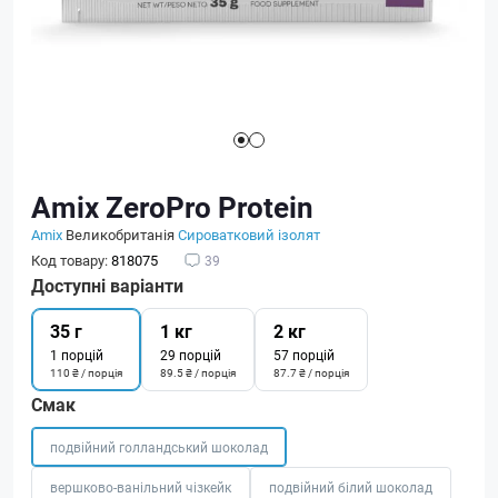
Amix ZeroPro Protein
Amix
Великобританія
Сироватковий ізолят
Код товару:
818075
39
Доступні варіанти
35 г
1 кг
2 кг
1 порцій
29 порцій
57 порцій
110 ₴ / порція
89.5 ₴ / порція
87.7 ₴ / порція
Смак
подвійний голландський шоколад
вершково-ванільний чізкейк
подвійний білий шоколад