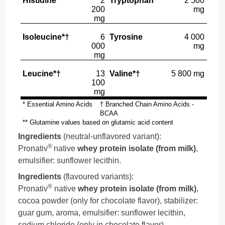
Histidine
2
Tryptophan*
2 500
200
mg
mg
Isoleucine*†
6
Tyrosine
4 000
000
mg
mg
Leucine*†
13
Valine*†
5 800 mg
100
mg
* Essential Amino Acids
† Branched Chain Amino Acids -
BCAA
** Glutamine values based on glutamic acid content
Ingredients
(neutral-unflavored variant):
®
Pronativ
native
whey protein isolate (from milk)
,
emulsifier: sunflower lecithin.
Ingredients
(flavoured variants):
®
Pronativ
native
whey protein isolate (from milk)
,
cocoa powder (only for chocolate flavor), stabilizer:
guar gum, aroma, emulsifier: sunflower lecithin,
sodium chloride (only in chocolate flavor),