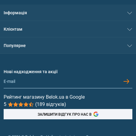
Інформація
Про нас
Клієнтам
Контакти
Система знижок
Популярне
Політика конфіденційності
Доставка і оплата
Амінокислоти
Договір приєднання
Питання та відповіді
Протеїн
Нові надходження та акції
Обмін та повернення
Контакти та адреси магазинів
Гейнери
Вітаміни та мінерали
Рейтинг магазину Belok.ua в Google
5
(189 відгуків)
Риб'ячий жир, жирні кислоти
ЗАЛИШИТИ ВІДГУК ПРО НАС В