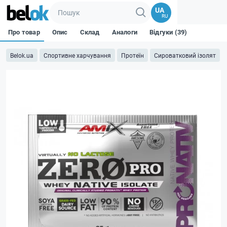
UA
RU
Про товар
Опис
Склад
Аналоги
Відгуки (39)
Belok.ua
Спортивне харчування
Протеїн
Сироватковий ізолят