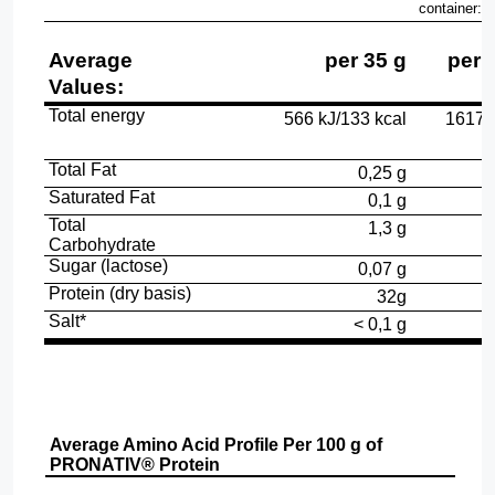
container:
2
Average
per 35 g
per 
Values:
Total energy
566 kJ/133 kcal
1617 
Total Fat
0,25 g
Saturated Fat
0,1 g
Total
1,3 g
Carbohydrate
Sugar (lactose)
0,07 g
Protein (dry basis)
32g
Salt*
<
0,1 g
Average Amino Acid Profile Per 100 g of
PRONATIV
®
Protein