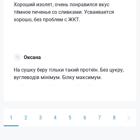
Хороший изолят, очень понравился вкус
тёмное печенье со сливками. Усваивается
хорошо, без проблем с ЖКТ.
Оксана
На сушку беру тільки такий протеїн. Без цукру,
вуглеводів мінімум. Білку максимум.
1
2
3
4
5
6
7
8