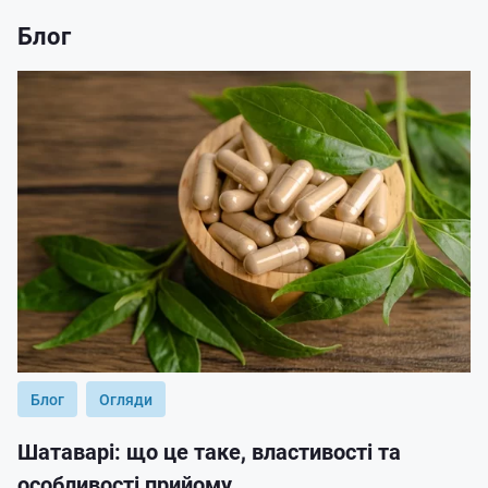
Блог
Блог
Огляди
Шатаварі: що це таке, властивості та
особливості прийому