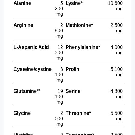
Alanine
5
Lysine*
10 600
200
mg
mg
Arginine
2
Methionine*
2 500
800
mg
mg
L-Aspartic Acid
12
Phenylalanine*
4 000
300
mg
mg
Cysteine/cystine
3
Prolin
5 100
100
mg
mg
Glutamine**
19
Serine
4 800
100
mg
mg
Glycine
2
Threonine*
5 500
000
mg
mg