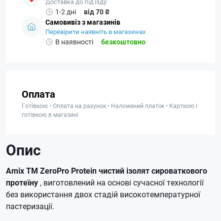
Доставка до під'їзду
1-2 дні
від 70 ₴
Самовивіз з магазинів
Перевірити наявніть в магазинах
В наявності
безкоштовно
Оплата
Готівкою • Оплата на рахунок • Наложений платіж • Карткою і
готівкою в магазині
Опис
Amix TM ZeroPro Protein чистий ізолят сироваткового
протеїну
, виготовлений на основі сучасної технології
без використання двох стадій високотемпературної
пастеризації.