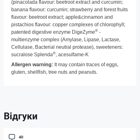
(pinacolada flavour: beetroot extract and curcumin;
banana flavour: curcumin; strawberry and forest fruits
flavour: beetroot extract; apple&cinnamon and
pistachios flavour: copper complexes of chlorophyll;
®
patented digestive enzyme DigeZyme
-
multienzyme complex (Amylase, Lipase, Lactase,
Cellulase, Bacterial neutral protease), sweeteners:
®
sucralose Splenda
, acesulfame-K
Allergen warning:
It may contain traces of eggs,
gluten, shellfish, tree nuts and peanuts.
Відгуки
40