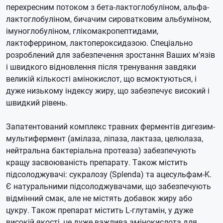
перехресним потоком з бета-лактоглобуліном, альфа-
лактоглобуліном, бичачим сироватковим альбуміном,
імуноглобуліном, глікомакропептидами,
лактоферрином, лактопероксидазою.
Спеціально
розроблений для забезпечення зростання Ваших м'язів
і швидкого відновлення після тренування завдяки
великій кількості амінокислот, що всмоктуються, і
дуже низькому індексу жиру, що забезпечує високий і
швидкий рівень.
Запатентований комплекс травних ферментів дигезим-
мультифермент (амілаза, ліпаза, лактаза, целюлаза,
нейтральна бактеріальна протеаза) забезпечують
кращу засвоюваність препарату.
Також містить
підсолоджувачі: сукралозу (Splenda) та ацесульфам-K.
Є натуральними підсолоджувачами, що забезпечують
відмінний смак, але не містять добавок жиру або
цукру.
Також препарат містить L-глутамін, у дуже
високій якості, це дуже важлива амінокислота для