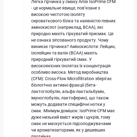
Легка гірчинка у смаку Amix IsoPrime CFM
- це нормальне явище, пов’язане з
високою чистотою ізоляту
сироваткового білка та наявністю певних
амінокислот (наприклад, BCAA), які
природно мають гіркуватий присмак. Це
не ознака зіпсованого продукту. Чому
виникає гірчинка? Амінокислоти: Лейцин,
ізолейцин та валін (BCAA) мають
природний гіркуватий смак. У
високоякісних ізолятах їх концентрація
особливо висока. Метод виробництва
(CFM): Cross-Flow Microfiltration зберігає
біологічно активні фракції (бета-
лактоглобулін, альфа-лактальбумін,
імуноглобулін, лактоферин), що також
можуть додавати специфічні нотки у
смак. Мінімум домішок: IsoPrime CFM має
дуже низький вміст жирів і цукрів, тому
смак не маскується підсолоджувачами
чи ароматизаторами, як у дешевших
протеїнах.