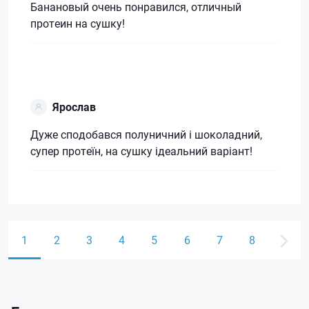
Банановый очень понравился, отличный
протеин на сушку!
Ярослав
Дуже сподобався полуничний і шоколадний,
супер протеїн, на сушку ідеальний варіант!
1
2
3
4
5
6
7
8