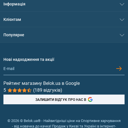
Інформація
Про нас
Клієнтам
Контакти
Система знижок
Популярне
Політика конфіденційності
Доставка і оплата
Амінокислоти
Договір приєднання
Питання та відповіді
Протеїн
Нові надходження та акції
Обмін та повернення
Контакти та адреси магазинів
Гейнери
Вітаміни та мінерали
Рейтинг магазину Belok.ua в Google
5
(189 відгуків)
Риб'ячий жир, жирні кислоти
ЗАЛИШИТИ ВІДГУК ПРО НАС В
© 2026 © Belok.ua® - Найвигідніші ціни на Спортивне харчування
- від новачка до качка! Продаж у Києві та Україні в інтернет-