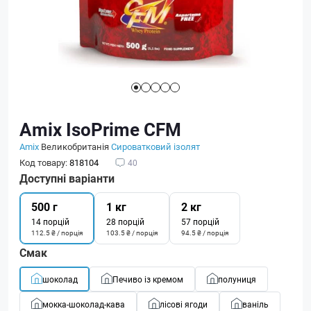
Amix IsoPrime CFM
Amix
Великобританія
Сироватковий ізолят
Код товару:
818104
40
Доступні варіанти
500 г
1 кг
2 кг
14 порцій
28 порцій
57 порцій
112.5 ₴ / порція
103.5 ₴ / порція
94.5 ₴ / порція
Смак
шоколад
Печиво із кремом
полуниця
мокка-шоколад-кава
лісові ягоди
ваніль