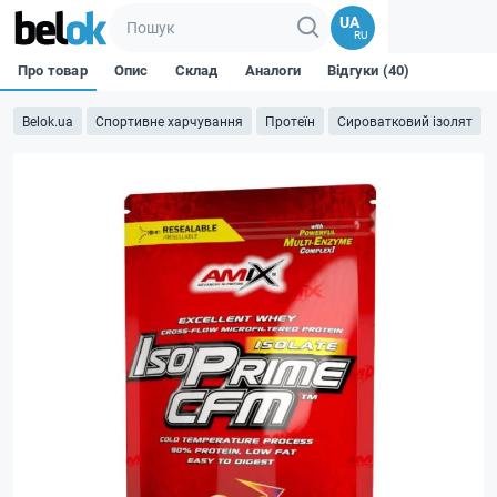
UA
RU
Про товар
Опис
Склад
Аналоги
Відгуки (40)
Belok.ua
Спортивне харчування
Протеїн
Сироватковий ізолят