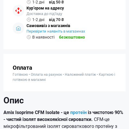
1-2 дні
від 50 ₴
Кур’єром на адресу
Доставка до під'їзду
1-2 дні
від 70 ₴
Самовивіз з магазинів
Перевірити наявніть в магазинах
В наявності
безкоштовно
Оплата
Готівкою • Оплата на рахунок • Наложений платіж • Карткою і
готівкою в магазині
Опис
Amix Isoprime CFM Isolate - це
протеїн
із чистотою 90%
- чистий ізолят високоякісної сироватки.
CFM-це
мікрофільтрований ізолят сироваткового протеїну з