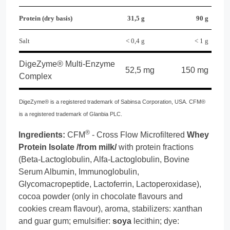
Protein (dry basis)
31,5 g
90 g
Salt
< 0,4 g
< 1 g
DigeZyme® Multi-Enzyme
52,5 mg
150 mg
Complex
DigeZyme® is a registered trademark of Sabinsa Corporation, USA. CFM®
is a registered trademark of Glanbia PLC.
®
Ingredients:
CFM
- Cross Flow Microfiltered
Whey
Protein Isolate /from milk/
with protein fractions
(Beta-Lactoglobulin, Alfa-Lactoglobulin, Bovine
Serum Albumin, Immunoglobulin,
Glycomacropeptide, Lactoferrin, Lactoperoxidase),
cocoa powder (only in chocolate flavours and
cookies cream flavour), aroma, stabilizers: xanthan
and guar gum; emulsifier:
soya
lecithin; dye: