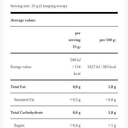
Serving size: 35 g (1 heaping scoop)
Average values
per
serving
per 100 g:
35 g:
569 kJ
Energy value:
/ 134
1627 kJ / 383 kcal
kcal
Total Fat
0,6 g
1,8 g
Saturated Fat
< 0,3 g
< 0,8 g
Total Carbohydrate
0,6 g
1,8 g
Sugars
< 0,4 g
< 1 g