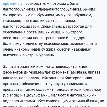
протеина
с перекрестным потоком с бета-
лактоглобулином, альфа-лактоглобулином, бычим
сывороточным альбумином, иммуноглобулином,
гликомакропептидами, лактоферрином,
лактопероксидазой. Специально разработан для
обеспечения роста Ваших мышц и быстрого
восстановления после тренировки благодаря
большому количеству всасываемых аминокислот и
очень низкому индексу жира, обеспечивающему
высокий и быстрый уровень.
Запатентованный комплекс пищеварительных
ферментов дигезим-мультифермент (амилаза, липаза,
лактаза, целлюлаза, нейтральная бактериальная
протеаза) обеспечивают лучшую усвояемость
препарата. Также содержит подсластители: сукралозу
(Splenda) и ацесульфам-K. Являются натуральными
подсластителями, обеспечивающими отличный вкус, но
не содержащие добавок жира или сахара. Также