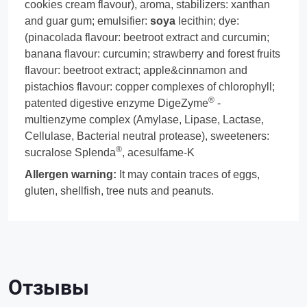
cookies cream flavour), aroma, stabilizers: xanthan
and guar gum; emulsifier:
soya
lecithin; dye:
(pinacolada flavour: beetroot extract and curcumin;
banana flavour: curcumin; strawberry and forest fruits
flavour: beetroot extract; apple&cinnamon and
pistachios flavour: copper complexes of chlorophyll;
®
patented digestive enzyme DigeZyme
-
multienzyme complex (Amylase, Lipase, Lactase,
Cellulase, Bacterial neutral protease), sweeteners:
®
sucralose Splenda
, acesulfame-K
Allergen warning:
It may contain traces of eggs,
gluten, shellfish, tree nuts and peanuts.
Отзывы