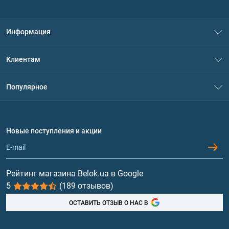
Информация
О нас
Клиентам
Контакты
Система скидок
Популярное
Политика конфиденциальности
Доставка и оплата
Аминокислоты
Договор присоединения
Вопросы и ответы
Протеин
Новые поступления и акции
Обмен и возврат
Контакты и адреса магазинов
Гейнеры
Витамины и минералы
Рейтинг магазина Belok.ua в Google
5
(189 отзывов)
Рыбий жир, жирные кислоты
ОСТАВИТЬ ОТЗЫВ О НАС В