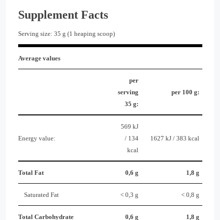
Supplement Facts
Serving size: 35 g (1 heaping scoop)
Average values
per
serving
per 100 g:
35 g:
569 kJ
Energy value:
/ 134
1627 kJ / 383 kcal
kcal
Total Fat
0,6 g
1,8 g
Saturated Fat
< 0,3 g
< 0,8 g
Total Carbohydrate
0,6 g
1,8 g