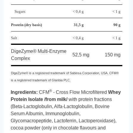
Sugars
< 0,4 g
< 1 g
Protein (dry basis)
31,5 g
90 g
Salt
< 0,4 g
< 1 g
DigeZyme® Multi-Enzyme
52,5 mg
150 mg
Complex
DigeZyme® is a registered trademark of Sabinsa Corporation, USA. CFM®
is a registered trademark of Glanbia PLC.
®
Ingredients:
CFM
- Cross Flow Microfiltered
Whey
Protein Isolate /from milk/
with protein fractions
(Beta-Lactoglobulin, Alfa-Lactoglobulin, Bovine
Serum Albumin, Immunoglobulin,
Glycomacropeptide, Lactoferrin, Lactoperoxidase),
cocoa powder (only in chocolate flavours and