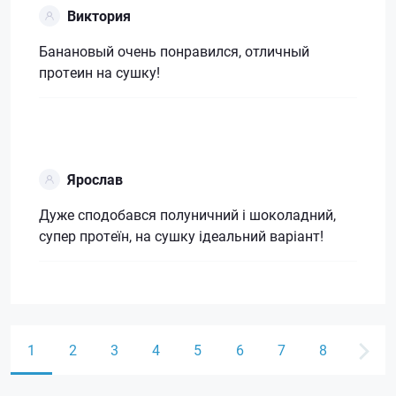
Виктория
Банановый очень понравился, отличный
протеин на сушку!
Ярослав
Дуже сподобався полуничний і шоколадний,
супер протеїн, на сушку ідеальний варіант!
1
2
3
4
5
6
7
8