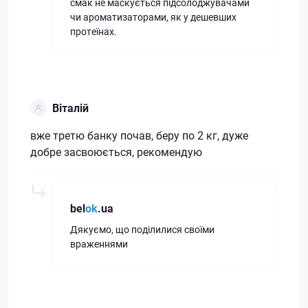
смак не маскується підсолоджувачами
чи ароматизаторами, як у дешевших
протеїнах.
Віталій
вже третю банку почав, беру по 2 кг, дуже
добре засвоюється, рекомендую
bel
ok
.ua
Дякуємо, що поділилися своїми
враженнями