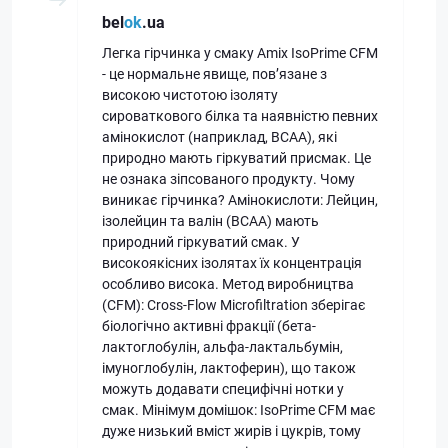
bel
ok
.ua
Легка гірчинка у смаку Amix IsoPrime CFM
- це нормальне явище, пов’язане з
високою чистотою ізоляту
сироваткового білка та наявністю певних
амінокислот (наприклад, BCAA), які
природно мають гіркуватий присмак. Це
не ознака зіпсованого продукту. Чому
виникає гірчинка? Амінокислоти: Лейцин,
ізолейцин та валін (BCAA) мають
природний гіркуватий смак. У
високоякісних ізолятах їх концентрація
особливо висока. Метод виробництва
(CFM): Cross-Flow Microfiltration зберігає
біологічно активні фракції (бета-
лактоглобулін, альфа-лактальбумін,
імуноглобулін, лактоферин), що також
можуть додавати специфічні нотки у
смак. Мінімум домішок: IsoPrime CFM має
дуже низький вміст жирів і цукрів, тому