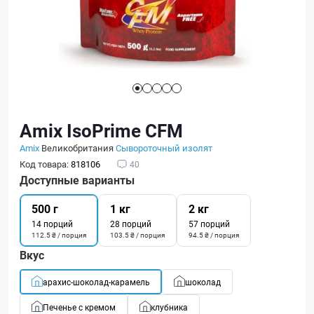
Amix IsoPrime CFM
Amix
Великобритания
Сывороточный изолят
Код товара:
818106
40
Доступные варианты
500 г
1 кг
2 кг
14 порций
28 порций
57 порций
112.5 ₴ / порция
103.5 ₴ / порция
94.5 ₴ / порция
Вкус
арахис-шоколад-карамель
шоколад
Печенье с кремом
клубника