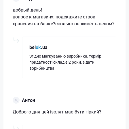
добрый день!
вопрос к магазину: подскажите строк
хранения на банке?сколько он живёт в целом?
bel
ok
.ua
Згідно магкуванню виробника, термір
придатності складіє 2 роки, з дати
ворибництва.
Антон
Доброго дня цей ізолят має бути гіркий?