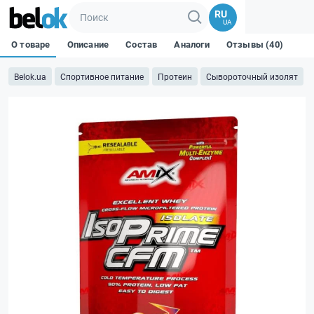
RU
UA
О товаре
Описание
Состав
Аналоги
Отзывы (40)
Belok.ua
Спортивное питание
Протеин
Сывороточный изолят