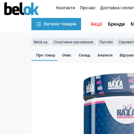
Контакти
Про нас
Доставка і опла
Акції
Бренди
М
Каталог товарів
Belok.ua
Спортивне харчування
Протеїн
Сироват
Про товар
Опис
Склад
Аналоги
Відгуки