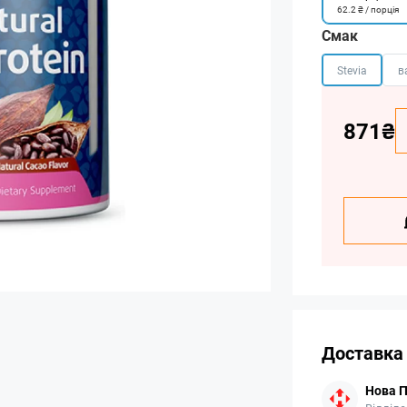
62.2 ₴ / порція
Смак
Stevia
в
871₴
Доставка
Нова 