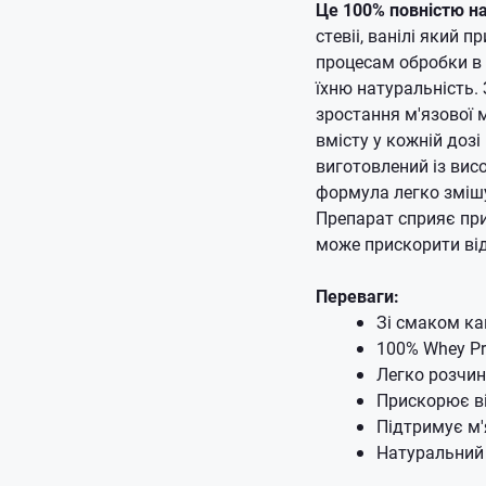
Це 100% повністю на
стевіі, ванілі який 
процесам обробки в 
їхню натуральність.
зростання м'язової 
вмісту у кожній дозі
виготовлений із вис
формула легко змішу
Препарат сприяє при
може прискорити від
Переваги:
Зі смаком как
100% Whey Pr
Легко розчи
Прискорює в
Підтримує м'
Натуральний