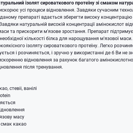
туральний ізолят сироваткового протеїну зі смаком натур
прискорює усі процеси відновлення. Завдяки сучасним техно
даному препараті вдається зберегти високу концентрацію
 Завдяки натуральній високій концентрації амінокислот ві
маси та прискорити м'язове зростання. Препарат підтримує
 необхідної кількості білка для нарощування м'язової маси
окоякісного ізоляту сироваткового протеїну. Легко розчиня
ється і розчиняється, і зручно у використанні де б Ви не з
скоренню відновлення за рахунок багатого амінокислотно
новлення після тренування.
ао, стевіі, ванілі
otein
няється
ідновлення
язову масу
 смак какао