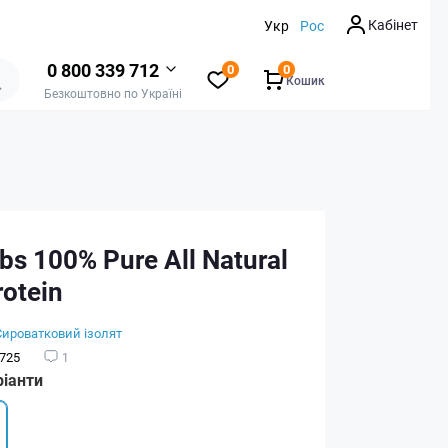
Кабінет
Укр
Рос
0 800 339 712
0
0
Кошик
Безкоштовно по Україні
bs 100% Pure All Natural
otein
Сироватковий ізолят
725
1
ріанти