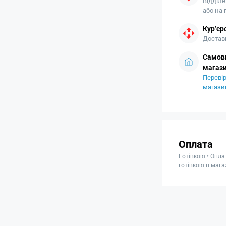
Відділе
або на
Кур’єр
Доставк
Самови
магази
Перевір
магази
Оплата
Готівкою • Опла
готівкою в мага