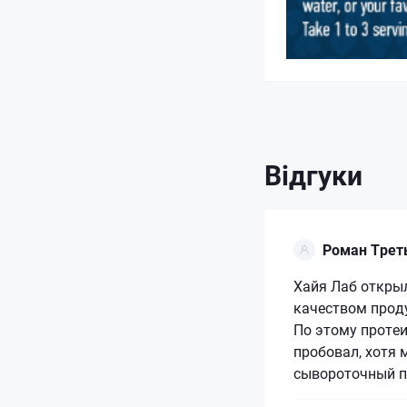
Відгуки
Роман Трет
Хайя Лаб открыл
качеством прод
По этому протеи
пробовал, хотя 
сывороточный пр