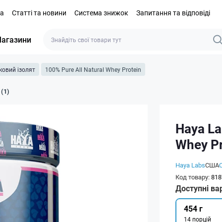
та
Статті та новини
Система знижок
Запитання та відповіді
агазини
ковий ізолят
100% Pure All Natural Whey Protein
 (1)
Haya La
Whey Pr
Haya Labs
США
Код товару:
818
Доступні ва
454 г
14 порцій