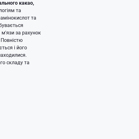
ального какао,
логіям та
 амінокислот та
дбувається
 м'язи за рахунок
. Повністю
ється і його
находилися.
го складу та