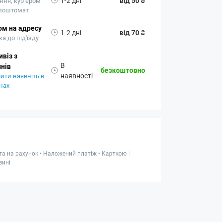
1-2 дні
від 50 ₴
ння, кур’єром
 поштомат
ом на адресу
1-2 дні
від 70 ₴
а до під'їзду
віз з
В
нів
безкоштовно
наявності
ити наявніть в
нах
та на рахунок • Наложений платіж • Карткою і
зині